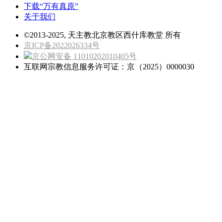
下载“万有真原”
关于我们
©2013-2025, 天主教北京教区西什库教堂 所有
京ICP备2022026334号
京公网安备 11010202010405号
互联网宗教信息服务许可证：京（2025）0000030