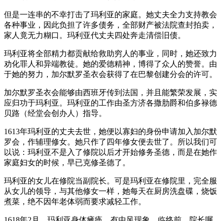
但是一连串的不幸打击了玛利亚的家庭。她丈夫全力支持教会
各种事业，因此负担了许多债务，全部财产被法院查封拍卖，
家人竟无力糊口。玛利亚代丈夫四处奔走清偿旧债。
玛利亚将全部精力都贡献给救助穷人的事业，同时，她还致力
劝化罪人和异端教徒。她的爱德精神，博得了众人的赞誉。由
于她的努力，加尔默罗圣衣会获得了在巴黎创建分会的许可。
加尔默罗圣衣会能够由西班牙传到法国，并且能繁荣发展，实
应归功于玛利亚。玛利亚的工作由圣方济各撒肋爵和伯多禄德
贝路（经堂会创办人）指导。
1613年玛利亚的丈夫去世，她便以寡妇的身份申请加入加尔默
罗会，作辅理修女。她只作了四年修女便去世了。所以我们可
以说：玛利亚不是入了修院以后才开始修务圣德，而是在她作
家庭妇女的时候，早已克修圣德了。
玛利亚的女儿在修院当副院长。可是玛利亚在修院里，完全服
从女儿的领导，与其他修女一样，她每天在厨房洗盘碟，烧饭
煮菜，绝不因年老体弱而要求减轻工作。
1618年2月，玛利亚身体瘫痪，有中风现象。临终前，院长嘱