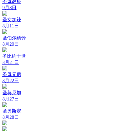
圣母诞辰
9月8日
圣女加辣
8月11日
圣伯尔纳铎
8月20日
圣比约十世
8月21日
圣母元后
8月22日
圣莫尼加
8月27日
圣奥斯定
8月28日