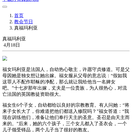
首页
教会节日
真福玛利亚
真福玛利亚
4月18日
福女玛利亚是法国人，自幼热心敬主，许愿守贞修道。可是父
母因她是独女想让她出嫁。福女服从父母的意志说：“假如我
这罪人不配作耶稣的净配，那么就让我给他当一名婢女
吧。”十七岁那年出嫁，丈夫是一位贵族，为人很热心，对流
亡法国的英国教徒资助很大。
福女生6个子女，自幼都给以良好的宗教教育。有人问她：“将
来子女长大了，你难道把他们都送入修院吗？”福女答道：“我
现在训练他们，准备让他们奉行天主的圣意。圣召是由天主而
来的。”后来，她的六个孩子，三个女儿都入了圣衣会，一个
儿子领受铎品，两个儿子当了很好的教友。