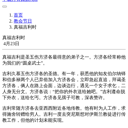
首页
教会节日
真福吉利时
真福吉利时
4月23日
真福吉利是圣五伤方济各最得意的弟子之一。方济各经常称他
为我们的“圆桌武士”。
吉利久慕五伤方济各的圣德。有一年，获悉他的知友伯尔纳铎
和伯多禄两个人已弃俗加入方济各会，立即急起直追，拜谒圣
方济各，俩人在路上会面，边谈边行，遇见一个女子求乞，二
人身无分文。方济各说：“把你的外衣送给她吧。”吉利遵命脱
下外衣，送给乞丐。方济各见孺子可教，深表赞许。
吉利常随方济各去亚西西附近各地传教。他有时为人工作，求
得施舍转赠给穷人。吉利一度去突尼斯想对伊斯兰教徒进行传
教工作，但他的计划未能实现。