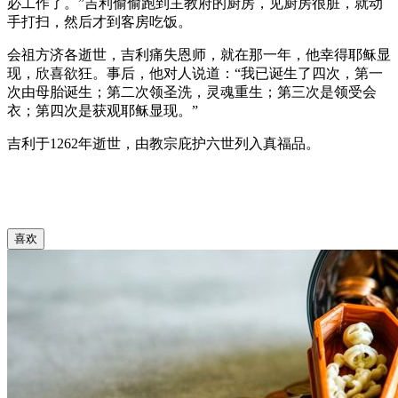
必工作了。”吉利偷偷跑到主教府的厨房，见厨房很脏，就动
手打扫，然后才到客房吃饭。
会祖方济各逝世，吉利痛失恩师，就在那一年，他幸得耶稣显
现，欣喜欲狂。事后，他对人说道：“我已诞生了四次，第一
次由母胎诞生；第二次领圣洗，灵魂重生；第三次是领受会
衣；第四次是获观耶稣显现。”
吉利于1262年逝世，由教宗庇护六世列入真福品。
喜欢