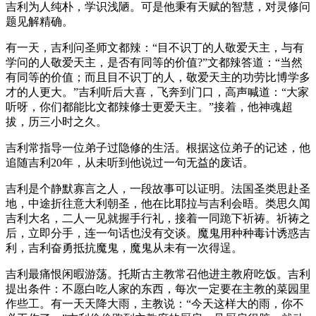
吉利为人纯朴，学识浅陋。可是他秉有天赋的智慧，对灵修问
题见解精确。
有一天，吉利问圣师文都辣：“目不识丁的人敬爱天主，与有
学问的人敬爱天主，是否有同等的价值?”文都辣答道：“当然
有同等的价值；而且目不识丁的人，敬爱天主的功劳比博学多
才的人更大。”吉利听后大喜，飞奔到门口，高声喊道：“大家
听呀，你们都能比文都辣修士更爱天主。”接着，他神魂超
拔，历三小时之久。
吉利常指导一位弟子过隐修的生活。根据这位弟子的记述，他
追随吉利20年，从未听到他说过一句无益的废话。
吉利是个静默寡言之人，一段故事可以证明。法国圣类思赴圣
地，中途折往意大利朝圣，他在比耶拉与吉利会晤。类思久闻
吉利大名，二人一见就握手行礼，接着一同跪下祈祷。祈祷之
后，立即分手，连一句话也没有交谈。魔鬼用种种毒计诱惑吉
利，吉利奋勇抵抗魔鬼，魔鬼从未有一次得逞。
吉利最痛恨闲暇游荡。托斯古主教常召他进主教府吃饭。吉利
提出条件：不愿白吃人家的东西，每次一定要在主教的菜园里
作些工。有一天天降大雨，主教说：“今天这样大的雨，你不