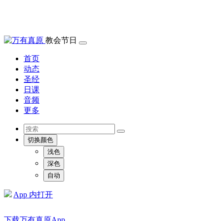
教会节日
首页
动态
圣经
日课
音频
更多
切换颜色
浅色
深色
自动
App 内打开
下载万有真原App