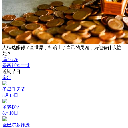
人纵然赚得了全世界，却赔上了自己的灵魂，为他有什么益
处？
玛 16:26
圣西斯笃二世
近期节日
全部
圣母升天节
8月15日
圣老楞佐
8月10日
圣巴尔多禄茂