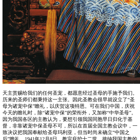
天主赏赐给我们的任何圣宠，都愿意经过圣母的手施予我们。
历来的圣师们都秉持这一主张。因此圣教会很早就设立了“圣
母为诸宠中保”瞻礼，以庆贺这项特恩。可在我们中国，庆祝
今天的瞻礼时，除“诸宠中保”的荣衔外，又加称“中华圣母”。
因为我国各区的主教认为，要想引领我国同胞早日归化于基
督，非靠诸宠中保圣母不可，所以在首届全国主教会议中，一
致决议把我国奉献给圣母玛利亚，但当时尚未确立“中国之
后”瞻礼。1941年12月8日，教宗庇护十二世，接纳我国主教的