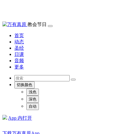
教会节日
首页
动态
圣经
日课
音频
更多
切换颜色
浅色
深色
自动
App 内打开
下载万有真原App