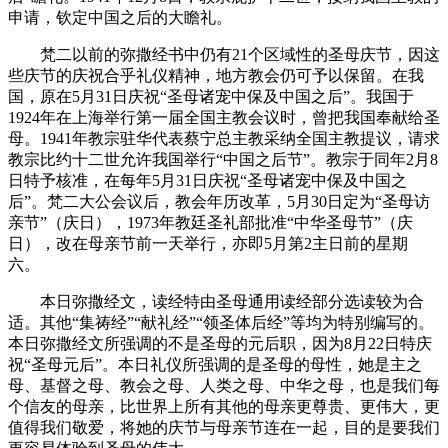
申请，钦定中国之后的大瞻礼。
梵二以前的弥撒经书中仍有21个区域性的圣母庆节，因这
些庆节的庆祝合乎礼仪精神，地方教会仍可予以保留。在我
国，原在5月31日庆祝“圣母诸宠中保及中国之后”。我国于
1924年在上海举行第一届全国主教会议时，曾把我国奉献给圣
母。1941年教宗驻华代表蔡宁总主教采纳全国主教提议，请求
教宗比约十二世允许我国举行“中国之后节”。教宗于同年2月8
日特予核准，在每年5月31日庆祝“圣母诸宠中保及中国之
后”。梵二大公会议后，教会年历改革，5月30日定为“圣母访
亲节”（庆日），1973年教廷圣礼部批准“中华圣母节”（庆
日），改在母亲节前一天举行，亦即5月第2主日前的星期
六。
本日弥撒经文，读经特由圣母通用读经部分选读较为合
适。其他“集祷经”“献礼经”“领圣体后经”等均为特别编写的。
本日弥撒经文所强调的不是圣母的元后职，因为8月22日特庆
祝“圣母元后”。本日礼仪所强调的是圣母的母性，她是主之
母、基督之母、教会之母、人类之母、中华之母，也是我们每
个信友的母亲，比世界上所有其他的母亲更尊贵、更伟大，更
值得我们敬爱，将她的庆节与母亲节连在一起，目的是要我们