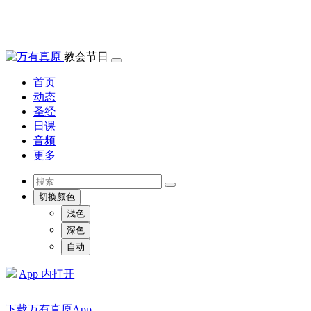
教会节日
首页
动态
圣经
日课
音频
更多
切换颜色
浅色
深色
自动
App 内打开
下载万有真原App