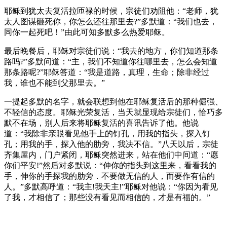
耶稣到犹太去复活拉匝禄的时候，宗徒们劝阻他：“老师，犹
太人图谋砸死你，你怎么还往那里去?”多默道：“我们也去，
同你一起死吧！”由此可知多默多么热爱耶稣。
最后晚餐后，耶稣对宗徒们说：“我去的地方，你们知道那条
路吗?”多默问道：“主，我们不知道你往哪里去，怎么会知道
那条路呢?”耶稣答道：“我是道路，真理，生命；除非经过
我，谁也不能到父那里去。”
一提起多默的名字，就会联想到他在耶稣复活后的那种倔强、
不轻信的态度。耶稣光荣复活，当天就显现给宗徒们，恰巧多
默不在场，别人后来将耶稣复活的喜讯告诉了他。他说
道：“我除非亲眼看见他手上的钉孔，用我的指头，探入钉
孔；用我的手，探入他的肋旁，我决不信。”八天以后，宗徒
齐集屋内，门户紧闭，耶稣突然进来，站在他们中间道：“愿
你们平安!”然后对多默说：“伸你的指头到这里来，看看我的
手，伸你的手探我的肋旁．不要做无信的人，而要作有信的
人。”多默高呼道：“我主!我天主!”耶稣对他说：“你因为看见
了我，才相信了；那些没有看见而相信的，才是有福的。”