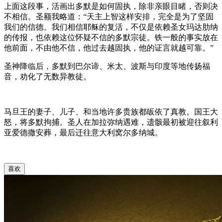
上面这段事，活画出多默是如何固执，除非亲眼目睹，否则决
不相信。圣额我略道：“天主上智这样安排，完全是为了坚固
我们的信德。我们相信耶稣的复活，不仅是依赖圣女玛达肋纳
的传报，也依赖这位怀疑不信的多默宗徒。铁一般的事实放在
他前面，不由他不信，他过去越固执，他的证言就越可靠。”
圣神降临后，多默到巴尔谛、米太、波斯与印度等地传扬福
音，劝化了无数异教徒。
马旦王的妻子、儿子、和当地许多贵族都皈依了真教。国王大
怒，将多默拘捕。圣人在加拉弥纳遇难，遗骸最初被迎往叙利
亚爱德撒安葬，最后迁往意大利窝尔多纳城。
喜欢