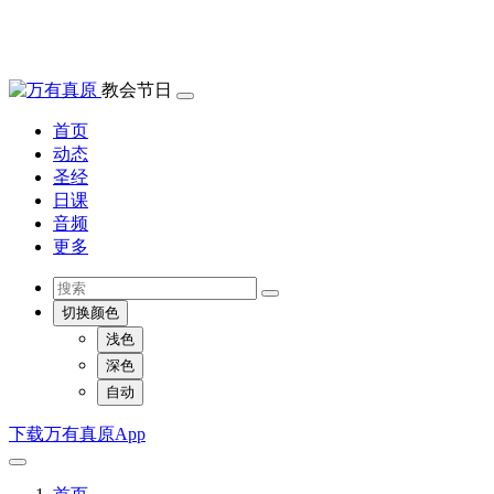
教会节日
首页
动态
圣经
日课
音频
更多
切换颜色
浅色
深色
自动
下载万有真原App