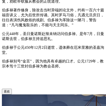
复，劝欧帝钦服从教会的正统道理。
伯多禄著作修身，除攻击当时异端的论文外，约有一百六十篇
福音讲义，尤为后世所传诵。其时罗马习俗，凡遇元旦庆日，
往往表演伤风败俗的戏剧。伯多禄为革除这一陋习，警告
道：“凡与魔鬼取乐的，不能与天主同乐。”
公元448年，圣日曼诺斯赴辣未纳访问伯多禄。是年7月，日曼
诺斯去世，伯多禄主持追思礼。
伯多禄于公元450年12月2日逝世，遗体葬在厄米里雅的圣嘉洵
堂。
伯多禄别号“金言”，因为他具有卓越的口才。公元1729年，教
宗本笃十三世封伯多禄为教会圣师。
喜欢