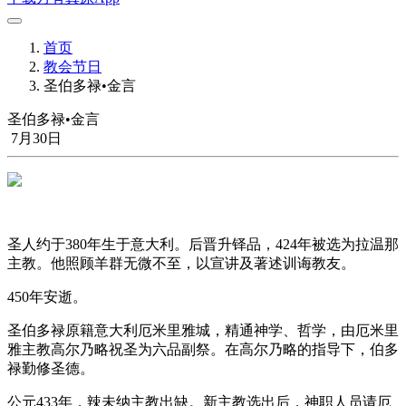
首页
教会节日
圣伯多禄•金言
圣伯多禄•金言
7月30日
圣人约于380年生于意大利。后晋升铎品，424年被选为拉温那
主教。他照顾羊群无微不至，以宣讲及著述训诲教友。
450年安逝。
圣伯多禄原籍意大利厄米里雅城，精通神学、哲学，由厄米里
雅主教高尔乃略祝圣为六品副祭。在高尔乃略的指导下，伯多
禄勤修圣德。
公元433年，辣未纳主教出缺。新主教选出后，神职人员请厄