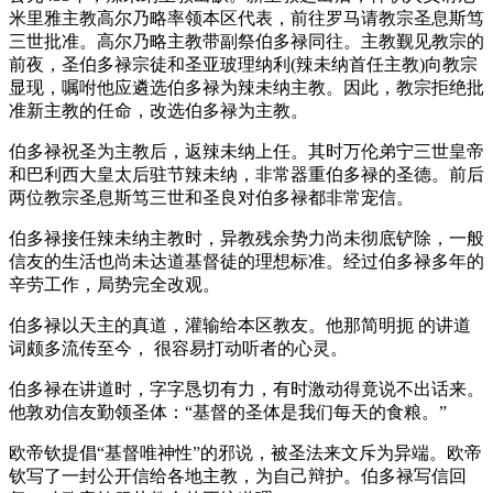
米里雅主教高尔乃略率领本区代表，前往罗马请教宗圣息斯笃
三世批准。高尔乃略主教带副祭伯多禄同往。主教觐见教宗的
前夜，圣伯多禄宗徒和圣亚玻理纳利(辣未纳首任主教)向教宗
显现，嘱咐他应遴选伯多禄为辣未纳主教。因此，教宗拒绝批
准新主教的任命，改选伯多禄为主教。
伯多禄祝圣为主教后，返辣未纳上任。其时万伦弟宁三世皇帝
和巴利西大皇太后驻节辣未纳，非常器重伯多禄的圣德。前后
两位教宗圣息斯笃三世和圣良对伯多禄都非常宠信。
伯多禄接任辣未纳主教时，异教残余势力尚未彻底铲除，一般
信友的生活也尚未达道基督徒的理想标准。经过伯多禄多年的
辛劳工作，局势完全改观。
伯多禄以天主的真道，灌输给本区教友。他那简明扼 的讲道
词颇多流传至今， 很容易打动听者的心灵。
伯多禄在讲道时，字字恳切有力，有时激动得竟说不出话来。
他敦劝信友勤领圣体：“基督的圣体是我们每天的食粮。”
欧帝钦提倡“基督唯神性”的邪说，被圣法来文斥为异端。欧帝
钦写了一封公开信给各地主教，为自己辩护。伯多禄写信回