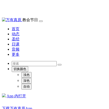
教会节日
首页
动态
圣经
日课
音频
更多
切换颜色
浅色
深色
自动
App 内打开
下载万有真原App