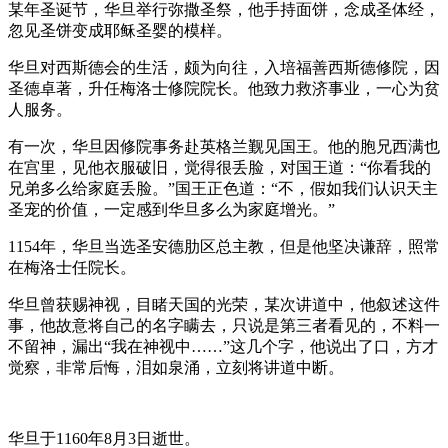
某年圣诞节，华旦举行弥撒圣祭，他手持面饼，念成圣体经，
忽见圣饼变成耶稣圣婴的模样。
华旦对西斯德会的生活，颇为向往，入培福善西斯德修院，因
圣德卓著，升任梅洛士修院院长。他致力救济事业，一心为贫
人服务。
有一次，华旦因修院事务赴英格兰觐见国王。他的胞兄西满也
在宫里，见他衣服破旧，觉得很丢脸，对国王道：“你看我的
兄弟多么给家庭丢脸。”国王正色道：“不，假如我们认识天主
圣宠的价值，一定感到华旦多么为家庭增光。”
1154年，华旦当选圣安德肋区总主教，但是他坚决谦辞，照常
在梅洛士任院长。
华旦曾获赐神视，目睹天国的光荣，某次讲道中，他叙述这件
事，他故意将自己的名字瞒去，只说是第三者看见的，不料一
不留神，漏出“我在神视中……”这几个字，他说出了口，方才
觉察，非常后悔，泪如泉涌，立刻将讲道中断。
华旦于1160年8月3日逝世。