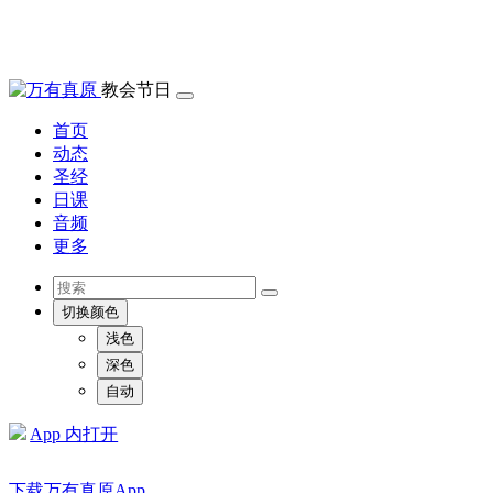
教会节日
首页
动态
圣经
日课
音频
更多
切换颜色
浅色
深色
自动
App 内打开
下载万有真原App