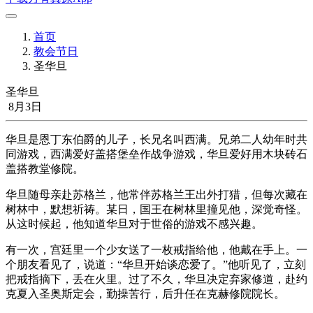
首页
教会节日
圣华旦
圣华旦
8月3日
华旦是恩丁东伯爵的儿子，长兄名叫西满。兄弟二人幼年时共
同游戏，西满爱好盖搭堡垒作战争游戏，华旦爱好用木块砖石
盖搭教堂修院。
华旦随母亲赴苏格兰，他常伴苏格兰王出外打猎，但每次藏在
树林中，默想祈祷。某日，国王在树林里撞见他，深觉奇怪。
从这时候起，他知道华旦对于世俗的游戏不感兴趣。
有一次，宫廷里一个少女送了一枚戒指给他，他戴在手上。一
个朋友看见了，说道：“华旦开始谈恋爱了。”他听见了，立刻
把戒指摘下，丢在火里。过了不久，华旦决定弃家修道，赴约
克夏入圣奥斯定会，勤操苦行，后升任在克赫修院院长。