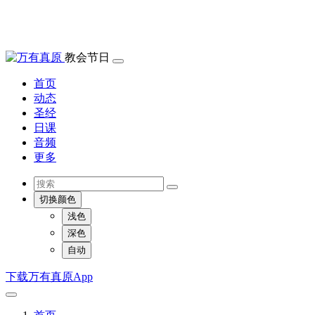
教会节日
首页
动态
圣经
日课
音频
更多
切换颜色
浅色
深色
自动
下载万有真原App