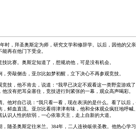
青年时，拜圣奥斯定为师，研究文学和修辞学。以后，因他的父
不能再在他门下受业。
竞技比赛。奥斯定知道了，想规劝他，可是没有机会。
例，旁敲侧击，亚尔比如梦初醒，立下决心不再参观竞技。
观竞技，他不肯去，说道：“我早已决定不观看这一类野蛮游戏了
，他没有把耳朵塞住，竞技进行到紧张的一幕，观众高声喝彩。
睛。他对自己说：“我只看一看，现在表演的是什么。看了以后，
伤，鲜血直流。亚尔比看得津津有味，他和全体观众疯狂地呼喊
底认识人性的软弱，一心依靠天主，走上自新的大道。
，随圣奥斯定往米兰。384年，二人连袂皈依圣教。他热心学