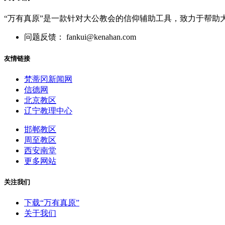
“万有真原”是一款针对大公教会的信仰辅助工具，致力于帮助
问题反馈： fankui@kenahan.com
友情链接
梵蒂冈新闻网
信德网
北京教区
辽宁教理中心
邯郸教区
周至教区
西安南堂
更多网站
关注我们
下载“万有真原”
关于我们