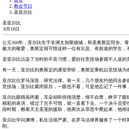
首页
教会节日
圣亚尔比
圣亚尔比
8月18日
公元360年，亚尔比生于非洲太加斯德城，和圣奥斯定同乡。
极大的敬爱，奥斯定很可惜这样一位有出息、有前途的学生，
圣亚尔比沾染了当时的不良习惯，爱好往竞技场参观不人道的
有一天，亚尔比到奥斯定的课室旁听，奥斯定乘机以竞技场为
亚尔比往罗马深造，研究法律。有一天，几个朋友约他同去参
竞技场，亚尔比紧闭双目，一眼也不看，可是他忘记了一件事
亚尔比眼睛虽闭着，耳朵却听得很清楚，情不自禁，睁开了眼
精彩的表演，错过了岂不可惜，就一直看下去。一个决斗员受
段时期，赖着天主圣宠的援助，他再次从罪恶中爬起来，他彻
亚尔比学问渊博，私生活很严肃。在罗马法律界服务了一个时期
削。