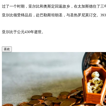
过了一个时期，亚尔比和奥斯定回返故乡，在太加斯德住了三
亚尔比领受铎品后，赴巴勒斯坦朝圣，与圣热罗尼莫订交。39
亚尔比于公元430年逝世。
喜欢