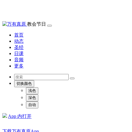
教会节日
首页
动态
圣经
日课
音频
更多
切换颜色
浅色
深色
自动
App 内打开
下载万有真原App