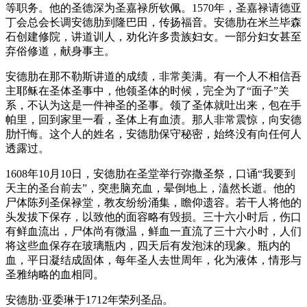
等职务。他的圣德深为圣嘉禄所钦佩。1570年，圣嘉禄请德亚
丁会总会长调安德肋到隆巴田，传扬福音。安德肋在米兰毕森
石创建修院，讲道训人，劝化许多贵族妇女。一部分妇女甚至
弃俗修道，献身事主。
安德肋在那不勒斯讲道的成绩，非常美满。有一个人不相信吾
主耶稣在圣体圣事中，他领圣体的时候，完全为了“面子”关
系，不认为这是一件神圣的圣事。领了圣体就吐出来，包在手
帕里，回到家里一看，圣体上有血渍。那人非常震惊，向安德
肋忏悔。这个人的姓名，安德肋保守秘密，始终没有向任何人
透露过。
1608年10月10日，安德肋在圣堂举行弥撒圣祭，口诵“我要到
天主的圣台前去”，突患脑充血，晕倒地上，溘然长逝。他的
尸体陈列圣保禄堂，教友纷纷涌集，瞻仰遗容。若干人将他的
头发拔下保存，以致他的面容略有毁损。三十六小时后，伤口
有鲜血流出，尸体尚有微温，鲜血一直流了三十六小时，人们
将这些血保存在玻璃瓶内，四天后有发泡沫的现象。瓶内的
血，平日凝结成固体，每年圣人去世周年，化为液体，情形与
圣雅纳略的血相同。
安德肋·亚委琳于1712年荣列圣品。