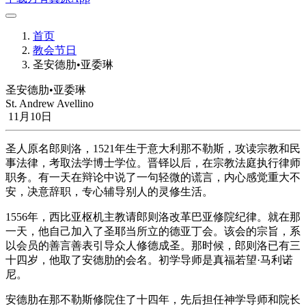
首页
教会节日
圣安德肋•亚委琳
圣安德肋•亚委琳
St. Andrew Avellino
11月10日
圣人原名郎则洛，1521年生于意大利那不勒斯，攻读宗教和民
事法律，考取法学博士学位。晋铎以后，在宗教法庭执行律师
职务。有一天在辩论中说了一句轻微的谎言，内心感觉重大不
安，决意辞职，专心辅导别人的灵修生活。
1556年，西比亚枢机主教请郎则洛改革巴亚修院纪律。就在那
一天，他自己加入了圣耶当所立的德亚丁会。该会的宗旨，系
以会员的善言善表引导众人修德成圣。那时候，郎则洛已有三
十四岁，他取了安德肋的会名。初学导师是真福若望·马利诺
尼。
安德肋在那不勒斯修院住了十四年，先后担任神学导师和院长