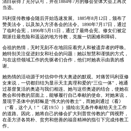
清白获得了充分认可，并在1884年7月的修会全体大会上再次
当选。
玛利亚传教修会随后开始迅速发展。1885年8月12日，颁布了
赞美法令，以及加入方济各会的法令。1890年7月17日，通过
了临时会宪，1896年5月11日，通过了最终会宪。修女们被定
期派往最危险和遥远的地方传教，克服一切困难和障碍。
会祖的热情，无时无刻不在地回应着穷人和被遗弃者的呼唤。
她特别关注促进妇女和社会的问题：她以智慧和谨慎的方式，
与在这些领域工作的先驱者们合作，他们对她表示由衷的感
谢。
她热情的活动源于对信仰中伟大奥迹的默观。对痛苦玛利亚修
女来说，一切都归结为显示天主真理和爱的“三位一体”，祂通
过基督复活的奥迹与我们相连。她与这些奥迹的结合，使她在
教会和传教的层面上，能够履行自己奉献的使命。对她来说，
显现于圣体中的耶稣是“伟大的传教士”，而她则通过《看》
（“看，这个人！”《若19:5》）描绘出无条件奉献给天主工作
的道路。因此，她将自己的修会扩大到普世传教的广阔视野，
在圣方济各简朴、贫穷和慈善的福音精神的指引下完成传教工
作。