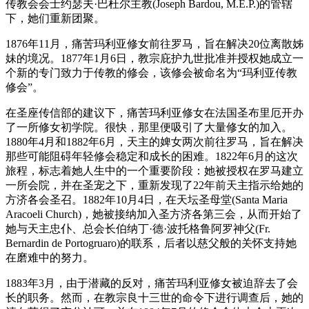
传教会会士约瑟夫·巴杜尔主教(Joseph Bardou, M.E.P.)的管辖
下，她们重新团聚。
1876年11月，痛苦玛利亚修女前往罗马，旨在解决20位离散姊
妹的境况。1877年1月6日，教宗庇护九世批准并授权她成立一
个新的专门致力于传教的修会，该修会被命名为“玛利亚传教
修会”。
在圣座传信部的建议下，痛苦玛利亚修女在法国圣布里厄开办
了一所修女初学院。很快，那里便吸引了大量修女的加入。
1880年4月和1882年6月，天主的婢女两次前往罗马，旨在解决
那些可能阻碍年轻修会稳定和成长的困难。1822年6月的这次
旅程，标志着她人生中的一个重要阶段：她被授权在罗马建立
一所会院，并在圣宠之下，重新发现了22年前天主指示给她的
方济各会圣召。1882年10月4日，在天坛圣母堂(Santa Maria
Aracoeli Church)，她被接纳加入圣方济各第三会，从而开始了
她与天主忠仆、总会长伯纳丁·德·波托格鲁阿罗神父(Fr.
Bernardin de Portogruaro)的联系，后者以慈父般的关怀支持她
在磨难中的努力。
1883年3月，由于潜藏的反对，痛苦玛利亚修女被迫辞去了会
长的职务。然而，在教宗良十三世的命令下进行调查后，她的