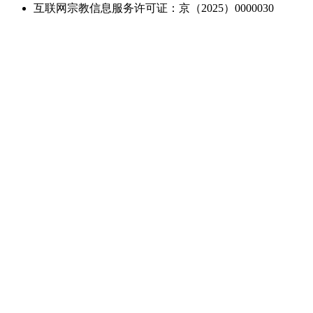
互联网宗教信息服务许可证：京（2025）0000030