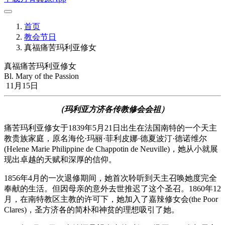
首页
教会节日
真福痛苦玛利亚修女
真福痛苦玛利亚修女
Bl. Mary of the Passion
11月15日
（玛利亚方济各传教修会会祖）
痛苦玛利亚修女于1839年5月21日出生在法国南特的一个天主
教贵族家庭，原名海伦·玛丽·菲利皮娜·德夏波汀·德诺维尔
(Helene Marie Philippine de Chappotin de Neuville)，她从小就展
现出卓越的天赋和深厚的信仰。
1856年4月的一次退修期间，她首次聆听到天主召唤她度完全
奉献的生活。但因母亲的意外去世推迟了这个圣召。1860年12
月，在南特教区主教的许可下，她加入了嘉辣修女会(the Poor
Clares)，圣方济各的简朴和神贫的理想吸引了她。