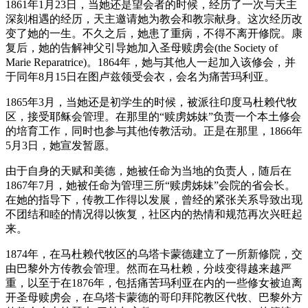
1861年1月23日，当她还是望会者的时候，经历了一次与天主
深刻相遇的经历，天主邀请她为教会和教宗献身。这次经历改
变了她的一生。不久之后，她患了重病，不得不离开修院。康
复后，她的告解神父引导她加入圣母赎虏会(the Society of
Marie Reparatrice)。1864年，她与其他人一起加入该修会，并
于同年8月15日在图卢兹领受会衣，会名为痛苦玛利亚。
1865年3月，当她还是初学生的时候，被派往印度马杜赖代牧
区，接受耶稣会管理。在那里的“赎虏姊妹”负责一个本土修会
的培育工作，同时也参与其他传教活动。正是在那里，1866年
5月3日，她宣发暂愿。
由于自身的天赋和美德，她被任命为当地的负责人，随后在
1867年7月，她被任命为管理三所“赎虏姊妹”会院的省会长。
在她的指导下，传教工作得以发展，曾经的紧张关系导致出现
不团结和睦的情况得以恢复，社区内的热情和规范再次兴旺起
来。
1874年，在马杜赖代牧区的乌塔卡蒙德建立了一所新修院，交
由巴黎外方传教会管理。然而在马杜赖，分歧变得越来越严
重，以至于在1876年，包括痛苦玛利亚在内的一些修女被迫离
开圣母赎虏会，在乌塔卡蒙德的哥印拜陀教区代牧、巴黎外方