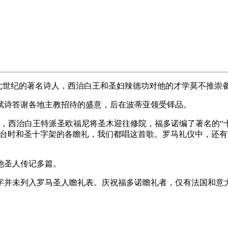
第七世纪的著名诗人，西治白王和圣妇辣德功对他的才学莫不推崇
赋诗答谢各地主教招待的盛意，后在波蒂亚领受铎品。
圣欧福尼将圣木迎往修院，福多诺编了著名的“十字架圣木歌”（Vescilla 
时和圣十字架的各瞻礼，我们都唱这首歌。罗马礼仪中，还有一首耶稣苦难圣歌《吾
他圣人传记多篇。
的名字并未列入罗马圣人瞻礼表。庆祝福多诺瞻礼者，仅有法国和意