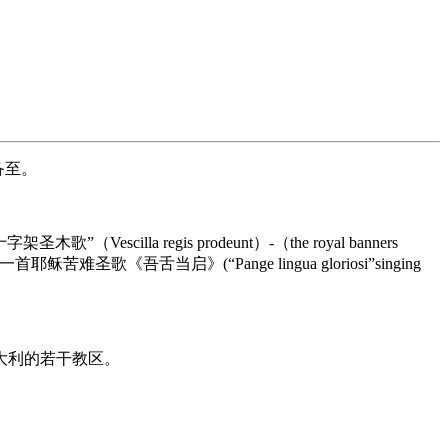
备至。
regis prodeunt）-（the royal banners
舌当启》(“Pange lingua gloriosi”singing
大利的若干教区。