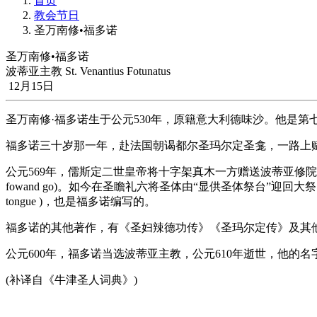
首页
教会节日
圣万南修•福多诺
圣万南修•福多诺
波蒂亚主教 St. Venantius Fotunatus
12月15日
圣万南修·福多诺生于公元530年，原籍意大利德味沙。他是
福多诺三十岁那一年，赴法国朝谒都尔圣玛尔定圣龛，一路上
公元569年，儒斯定二世皇帝将十字架真木一方赠送波蒂亚修院，西治白王特派
fowand go)。如今在圣瞻礼六将圣体由“显供圣体祭台”迎回大祭台
tongue )，也是福多诺编写的。
福多诺的其他著作，有《圣妇辣德功传》《圣玛尔定传》及其
公元600年，福多诺当选波蒂亚主教，公元610年逝世，他
(补译自《牛津圣人词典》)