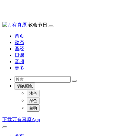
教会节日
首页
动态
圣经
日课
音频
更多
切换颜色
浅色
深色
自动
下载万有真原App