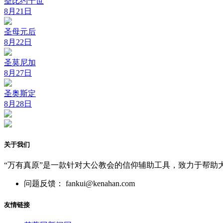
圣比约十世
8月21日
圣母元后
8月22日
圣莫尼加
8月27日
圣奥斯定
8月28日
关于我们
“万有真原”是一款针对大公教会的信仰辅助工具，致力于帮助
问题反馈： fankui@kenahan.com
友情链接