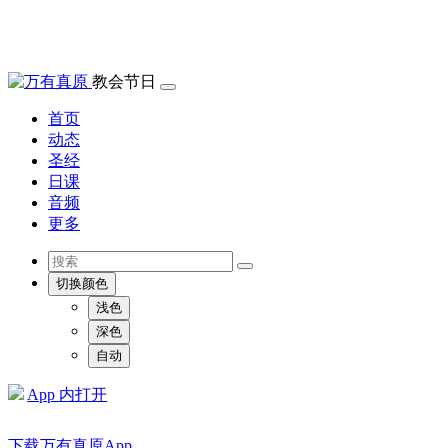
教会节日
首页
动态
圣经
日课
音频
更多
切换颜色
浅色
深色
自动
App 内打开
下载万有真原App