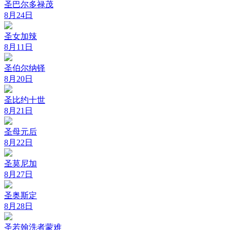
圣巴尔多禄茂
8月24日
圣女加辣
8月11日
圣伯尔纳铎
8月20日
圣比约十世
8月21日
圣母元后
8月22日
圣莫尼加
8月27日
圣奥斯定
8月28日
圣若翰洗者蒙难