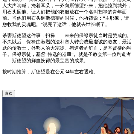
人大声呐喊，掩着耳朵，一齐向斯德望扑来，把他拉到城外，
用石头砸他。证人们把他的衣服放在一个名叫扫禄的青年面
前。当他们用石头砸斯德望的时候，他祈祷说：“主耶稣，请
您收我的灵魂吧。”说完了这话，他就去世长眠了。
杀害斯德望这件事，扫禄——未来的保禄宗徒当时是赞成的。
不久以后，保禄由激烈的法利塞人转变成最虔诚的教友，最活
跃的传教士，外邦人的大宗徒。殉道者的鲜血，是基督徒的种
子。保禄宗徒，基督“特选的器皿”。就是圣教会第一位殉道者
——斯德望的鲜血换得的最宝贵的成果。
按时期推算，斯德望是在公元34年左右遇难。
喜欢