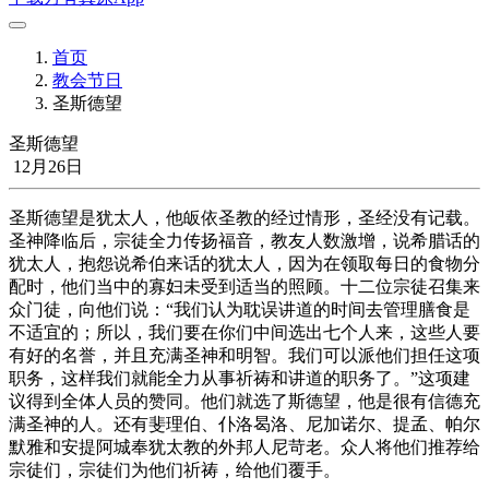
首页
教会节日
圣斯德望
圣斯德望
12月26日
圣斯德望是犹太人，他皈依圣教的经过情形，圣经没有记载。
圣神降临后，宗徒全力传扬福音，教友人数激增，说希腊话的
犹太人，抱怨说希伯来话的犹太人，因为在领取每日的食物分
配时，他们当中的寡妇未受到适当的照顾。十二位宗徒召集来
众门徒，向他们说：“我们认为耽误讲道的时间去管理膳食是
不适宜的；所以，我们要在你们中间选出七个人来，这些人要
有好的名誉，并且充满圣神和明智。我们可以派他们担任这项
职务，这样我们就能全力从事祈祷和讲道的职务了。”这项建
议得到全体人员的赞同。他们就选了斯德望，他是很有信德充
满圣神的人。还有斐理伯、仆洛曷洛、尼加诺尔、提孟、帕尔
默雅和安提阿城奉犹太教的外邦人尼苛老。众人将他们推荐给
宗徒们，宗徒们为他们祈祷，给他们覆手。