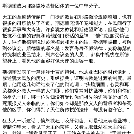
斯德望成为耶路撒冷基督团体的一位中坚分子。
天主的圣道越传越广。门徒的数目在耶路撒冷激剧增加，也有
很多的司祭信从了圣道。期德望充满圣宠和能力，在民间行了
很多异事和大奇迹。许多犹太教徒和斯德望辩论，但是“他们
抵抗不住他的智慧和藉他的口说话的圣神。”他们就贿买伪证
人，诬陷斯德望说过亵渎梅瑟和天主的话。斯德望被捕，被解
到公议会。斯德望的罪名是：发言侮辱圣殿法律，妄称梅瑟的
传统制度业已结束。列席公议会的人员，“都集中视线在斯德
望身上，看见他的面容好像天使的面容一般。
期德望发表了一篇洋洋千言的辩词。他从亚巴郎的时代谈起，
叙述犹太民族的历史，引经据典，证明古教是过渡的制度。最
后，他用这几句话结束了他的辩论词：“头脑顽固，心灵和耳
朵都像外教人一样的人们哪，你们常常对抗圣神，你们和你们
的祖先一样，哪一位先知没有受过你们祖先的迫害呢!他们杀
死预报义人来临的人，你们如今却是那位义人的背叛者和杀死
他的凶手。你们得到了天使所传授的法律，却没有遵守它。”
犹太人一听这话，愤怒欲狂，咬牙切齿。可是他充满着圣神，
定睛仰望天，看见了天主的荣耀，又看见耶稣站在天主的右
边，就说：“我看见天开了，人子站在天主的右边。”于是犹太