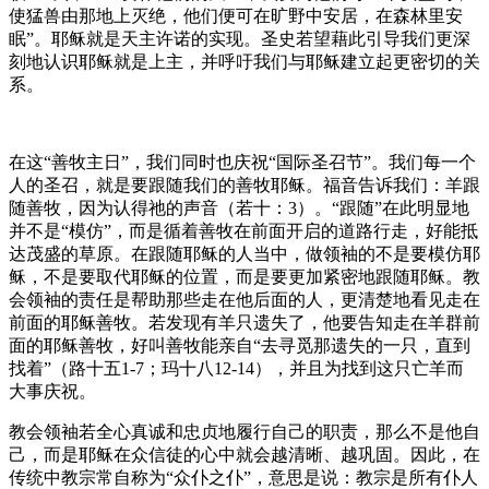
使猛兽由那地上灭绝，他们便可在旷野中安居，在森林里安
眠”。耶稣就是天主许诺的实现。圣史若望藉此引导我们更深
刻地认识耶稣就是上主，并呼吁我们与耶稣建立起更密切的关
系。
在这“善牧主日”，我们同时也庆祝“国际圣召节”。我们每一个
人的圣召，就是要跟随我们的善牧耶稣。福音告诉我们：羊跟
随善牧，因为认得祂的声音（若十：3）。“跟随”在此明显地
并不是“模仿”，而是循着善牧在前面开启的道路行走，好能抵
达茂盛的草原。在跟随耶稣的人当中，做领袖的不是要模仿耶
稣，不是要取代耶稣的位置，而是要更加紧密地跟随耶稣。教
会领袖的责任是帮助那些走在他后面的人，更清楚地看见走在
前面的耶稣善牧。若发现有羊只遗失了，他要告知走在羊群前
面的耶稣善牧，好叫善牧能亲自“去寻觅那遗失的一只，直到
找着”（路十五1-7；玛十八12-14），并且为找到这只亡羊而
大事庆祝。
教会领袖若全心真诚和忠贞地履行自己的职责，那么不是他自
己，而是耶稣在众信徒的心中就会越清晰、越巩固。因此，在
传统中教宗常自称为“众仆之仆”，意思是说：教宗是所有仆人