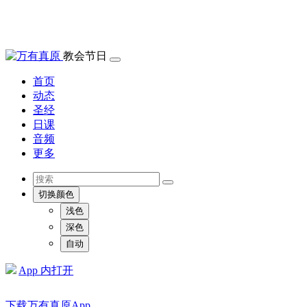
教会节日
首页
动态
圣经
日课
音频
更多
切换颜色
浅色
深色
自动
App 内打开
下载万有真原App