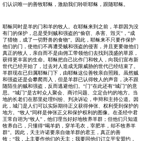
们认识唯一的善牧耶稣，激励我们聆听耶稣，跟随耶稣。
耶稣同时是羊的门和羊的牧人。在耶稣来到之前，羊群因为没
有门的保护，总是受到贼和强盗的“偷窃、杀害、毁灭”，“成
了猎物，成了一切野兽的食物”。因此，耶稣来不只要作保护
他们的门，使他们不再遭受贼和强盗的侵害，并且更要做他们
真正的牧人，亲自而不是由佣工带领他们去找到茂盛的草原，
获得更丰富的生命。耶稣把自己比作门和牧人，向我们宣布新
世代已经开始了，过去对人造成无限威胁的世代已经结束了。
羊群现在已归属耶稣门下，由耶稣这位善牧亲自照顾。虽然贼
和强盗还是会攀爬而入，但是羊群已认得牧人的声音，决不跟
随陌生的贼和强盗，反而逃避他们。“门”在此还有“城门”的意
思。“城门”是古时众人聚会、商讨问题、立定合约的地方。当
地的长老们在那里处理纠纷、判决诉讼，申辩和主持公道。因
此，城门是人们可以实际期待正义获得伸张、权利受到保护的
地方。“牧人”同样是伸张正义和保护权利的图像。在圣经中君
王常自诩为“牧人”，他们理当好好地牧养羊群；但他们只知道
牧养自己，只懂得“喝羊奶，穿羊毛衣，宰肥羊，却不牧养羊
群”。因此，天主许诺要亲自做羊群的君王，真正的善
牧：“我，上主要作他们的天主；我要同他们订立平安盟约，