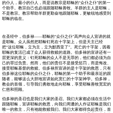
的仆人，最小的仆人，而是说教宗是耶稣的“众仆之仆”的第一
个助手。教宗自己也必须跟随耶稣善牧。羊群的主人是耶稣，
不是教宗。教宗帮助羊群更勤奋地跟随耶稣，更敏锐地感受到
耶稣的临在。
在圣经中，伯多禄——耶稣的“众仆之仆”高声向众人宣讲的就
是耶稣。众人虽然把耶稣钉死在十字架上，但是天主已经
把“这位耶稣，立为主，立为默西亚了”。死亡的十字架，因着
耶稣的复活已成了众人获得救赎的道路。伯多禄的宣讲还有一
层更深的意义：钉死耶稣的众人不是无罪的，他们都必须为自
己的罪过负责。然而，他们的责任不是接受惩罚，而是悔改、
接受耶稣基督的救赎。伯多禄所宣讲的是十字架的救恩，只有
伯多禄这位耶稣的众仆之仆，耶稣的第一个助手和最亲近的跟
随者，能够这么大胆地宣讲如此宽仁的十字架神学。伯多禄，
教会的首领，引导我们勇敢地走向耶稣，享受耶稣善牧宽宏的
仁慈和照顾。
伯多禄的圣召也是我们大家的圣召。我们大家都必须在生活中
跟随耶稣，宣讲耶稣的救恩，向我们周遭的人作证耶稣是我们
唯一的救主，只有祂能救赎我们。我们大家都得负起责任，首