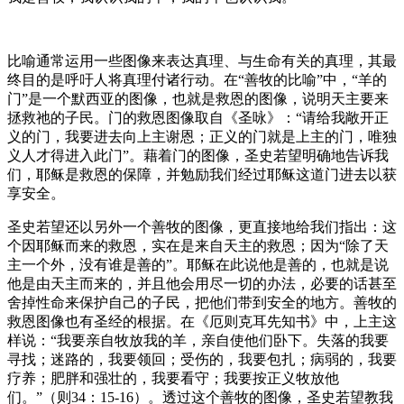
比喻通常运用一些图像来表达真理、与生命有关的真理，其最
终目的是呼吁人将真理付诸行动。在“善牧的比喻”中，“羊的
门”是一个默西亚的图像，也就是救恩的图像，说明天主要来
拯救祂的子民。门的救恩图像取自《圣咏》：“请给我敞开正
义的门，我要进去向上主谢恩；正义的门就是上主的门，唯独
义人才得进入此门”。藉着门的图像，圣史若望明确地告诉我
们，耶稣是救恩的保障，并勉励我们经过耶稣这道门进去以获
享安全。
圣史若望还以另外一个善牧的图像，更直接地给我们指出：这
个因耶稣而来的救恩，实在是来自天主的救恩；因为“除了天
主一个外，没有谁是善的”。耶稣在此说他是善的，也就是说
他是由天主而来的，并且他会用尽一切的办法，必要的话甚至
舍掉性命来保护自己的子民，把他们带到安全的地方。善牧的
救恩图像也有圣经的根据。在《厄则克耳先知书》中，上主这
样说：“我要亲自牧放我的羊，亲自使他们卧下。失落的我要
寻找；迷路的，我要领回；受伤的，我要包扎；病弱的，我要
疗养；肥胖和强壮的，我要看守；我要按正义牧放他
们。”（则34：15-16）。透过这个善牧的图像，圣史若望教我