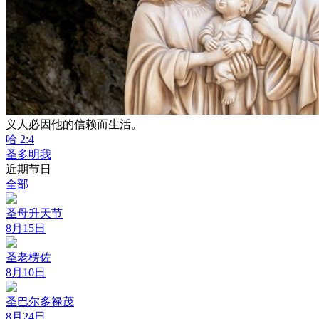
义人必因他的信赖而生活。
哈 2:4
圣多明我
近期节日
全部
圣母升天节
8月15日
圣老楞佐
8月10日
圣巴尔多禄茂
8月24日