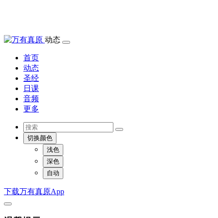
动态
首页
动态
圣经
日课
音频
更多
切换颜色
浅色
深色
自动
下载万有真原App