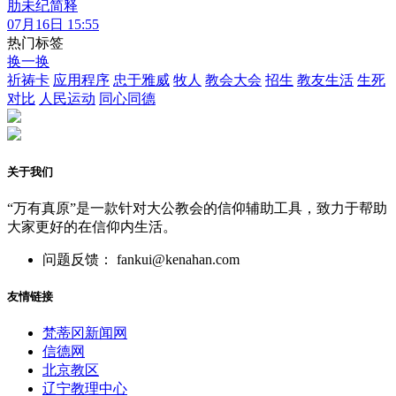
肋未纪简释
07月16日 15:55
热门标签
换一换
祈祷卡
应用程序
忠于雅威
牧人
教会大会
招生
教友生活
生死
对比
人民运动
同心同德
关于我们
“万有真原”是一款针对大公教会的信仰辅助工具，致力于帮助
大家更好的在信仰内生活。
问题反馈： fankui@kenahan.com
友情链接
梵蒂冈新闻网
信德网
北京教区
辽宁教理中心