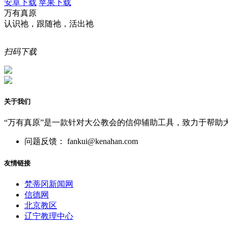
安卓下载
苹果下载
万有真原
认识祂，跟随祂，活出祂
扫码下载
关于我们
“万有真原”是一款针对大公教会的信仰辅助工具，致力于帮助
问题反馈： fankui@kenahan.com
友情链接
梵蒂冈新闻网
信德网
北京教区
辽宁教理中心