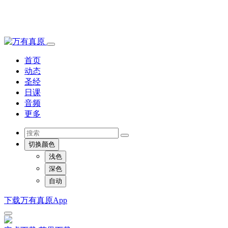
首页
动态
圣经
日课
音频
更多
切换颜色
浅色
深色
自动
下载万有真原App