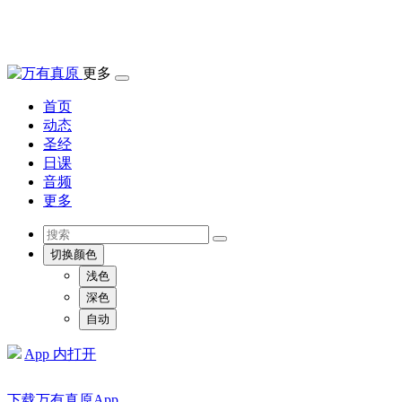
更多
首页
动态
圣经
日课
音频
更多
切换颜色
浅色
深色
自动
App 内打开
下载万有真原App