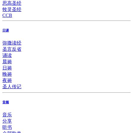
思高圣经
牧灵圣经
CCB
日课
弥撒读经
圣言反省
诵读
晨祷
日祷
晚祷
夜祷
圣人传记
音频
音乐
分享
听书