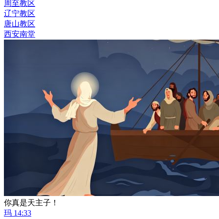
周至教区
辽宁教区
唐山教区
西安南堂
你真是天主子！
玛 14:33