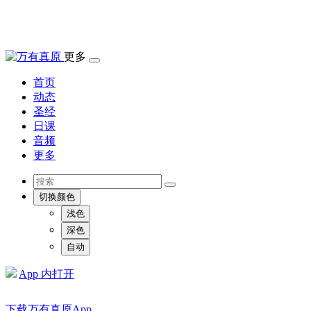
更多
首页
动态
圣经
日课
音频
更多
切换颜色
浅色
深色
自动
App 内打开
下载万有真原App