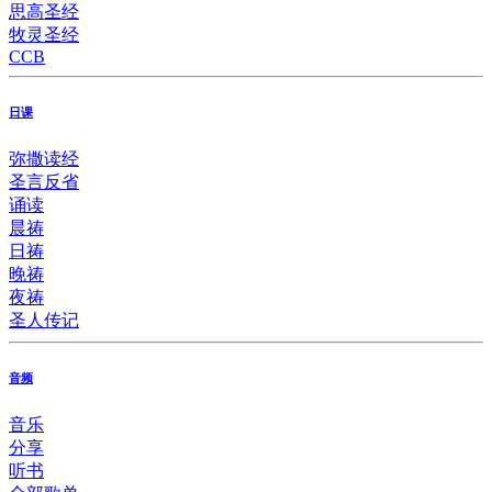
思高圣经
牧灵圣经
CCB
日课
弥撒读经
圣言反省
诵读
晨祷
日祷
晚祷
夜祷
圣人传记
音频
音乐
分享
听书