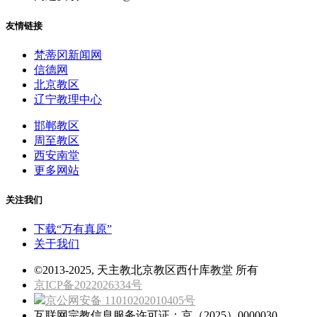
友情链接
梵蒂冈新闻网
信德网
北京教区
辽宁教理中心
邯郸教区
周至教区
西安南堂
更多网站
关注我们
下载“万有真原”
关于我们
©2013-2025, 天主教北京教区西什库教堂 所有
京ICP备2022026334号
京公网安备 11010202010405号
互联网宗教信息服务许可证：京（2025）0000030