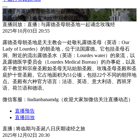
直播 | 与露德圣母朝圣地一起诵念玫瑰经
直播已结束
（请在 App 中观看回放）
直播回放：直播 | 与露德圣母朝圣地一起诵念玫瑰经
2025年10月03日 20:55
露德圣母朝圣地是天主教会一处敬礼露德圣母（英语：Our
Lady of Lourdes）的朝圣地，位于法国露德。它包括圣母石
洞、附近的流出露德圣水（英语：Lourdes water）的泉流，以
及露德医学委员会（Lourdes Medical Bureau）的办事处，以及
若干教堂和宗座圣殿如圣母无玷始胎圣殿、玫瑰圣母圣殿和圣
庇护十世圣殿。它占地面积为51公顷，包括22个不同的朝拜地
点。圣殿有六种官方语言：法语、英语、意大利语、西班牙
语、荷兰语和德语。
微信客服：liudianbanamdg（欢迎大家加微信关注直播动态）
直播预告
直播回放
直播 | 将临期与圣诞八日庆期读经之旅
2025年12月02日 20:30