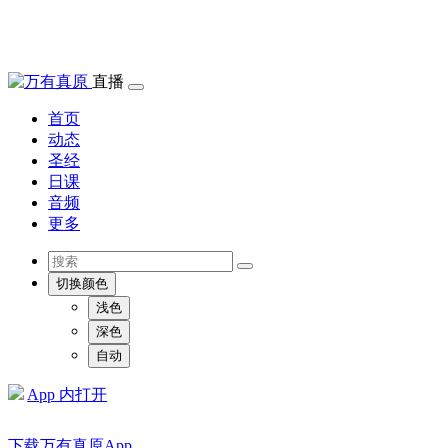
直播
首页
动态
圣经
日课
音频
更多
切换颜色
浅色
深色
自动
App 内打开
下载万有真原App