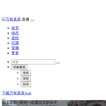
直播
首页
动态
圣经
日课
音频
更多
切换颜色
浅色
深色
自动
下载万有真原App
云上主日 | 陪你一起度过主的日子