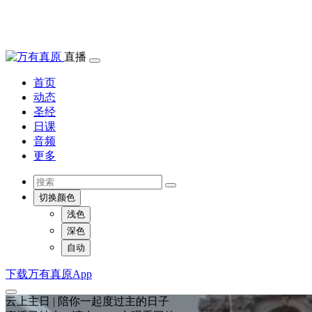
直播
首页
动态
圣经
日课
音频
更多
切换颜色
浅色
深色
自动
下载万有真原App
云上主日 | 陪你一起度过主的日子