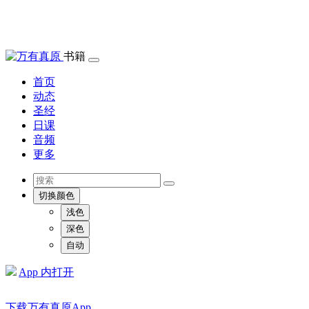
书籍
首页
动态
圣经
日课
音频
更多
切换颜色
浅色
深色
自动
App 内打开
下载万有真原App