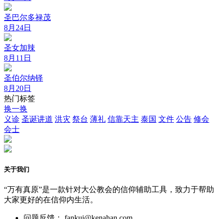
圣巴尔多禄茂
8月24日
圣女加辣
8月11日
圣伯尔纳铎
8月20日
热门标签
换一换
义诊
圣诞讲道
洪灾
祭台
薄礼
信靠天主
泰国
文件
公告
修会
会士
关于我们
“万有真原”是一款针对大公教会的信仰辅助工具，致力于帮助
大家更好的在信仰内生活。
问题反馈： fankui@kenahan.com