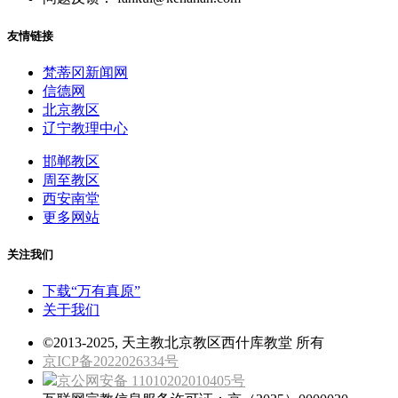
友情链接
梵蒂冈新闻网
信德网
北京教区
辽宁教理中心
邯郸教区
周至教区
西安南堂
更多网站
关注我们
下载“万有真原”
关于我们
©2013-2025, 天主教北京教区西什库教堂 所有
京ICP备2022026334号
京公网安备 11010202010405号