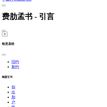
费肋孟书 - 引言
×
牧灵圣经
旧约
新约
梅瑟五书
创
出
肋
户