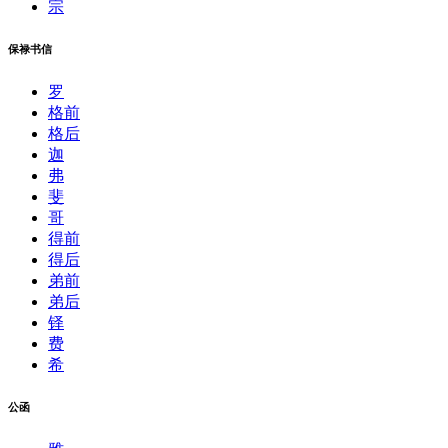
宗
保禄书信
罗
格前
格后
迦
弗
斐
哥
得前
得后
弟前
弟后
铎
费
希
公函