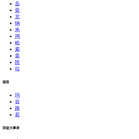
岳
亚
北
纳
米
鸿
哈
索
盖
匝
拉
福音
玛
谷
路
若
宗徒大事录