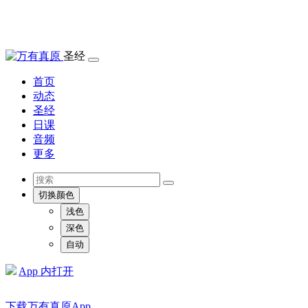
圣经
首页
动态
圣经
日课
音频
更多
切换颜色
浅色
深色
自动
App 内打开
下载万有真原App