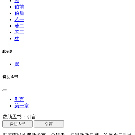
雅
伯前
伯后
若一
若二
若三
犹
默示录
默
费肋孟书
引言
第一章
费肋孟书：引言
费肋孟书
引言