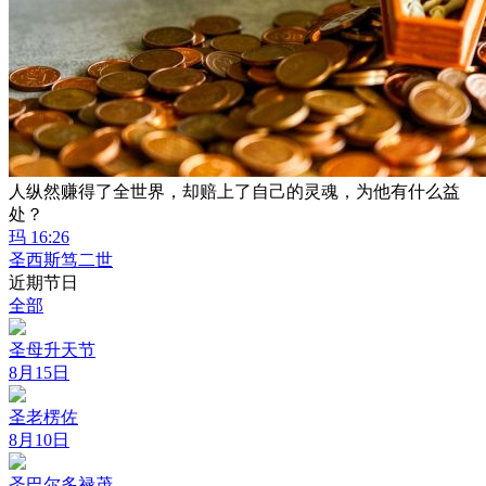
人纵然赚得了全世界，却赔上了自己的灵魂，为他有什么益
处？
玛 16:26
圣西斯笃二世
近期节日
全部
圣母升天节
8月15日
圣老楞佐
8月10日
圣巴尔多禄茂