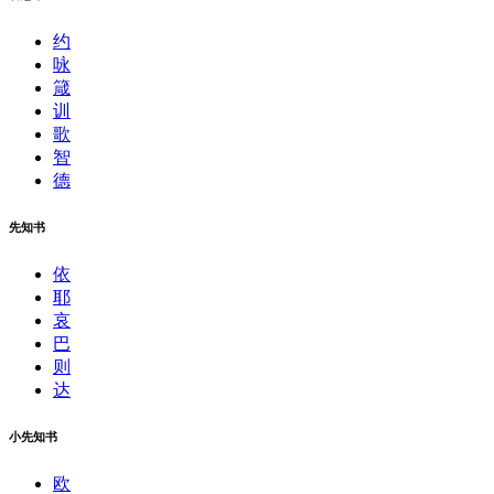
约
咏
箴
训
歌
智
德
先知书
依
耶
哀
巴
则
达
小先知书
欧