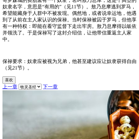
哥罗森城的费肋孟有一个奴隶，名叫敖乃息摩，这是个典型的
奴隶名字，意思是“有用的”（见11节）。敖乃息摩逃到罗马，
希望能藏身于人群中不被发现。偶然地，或者说幸运地，他遇
到了从前在主人家认识的保禄。当时保禄被囚于罗马，但他享
有一种特权：即能在看守监督下走出牢房。敖乃息摩得以皈依
并领洗了。于是保禄写了这封介绍信，让他带信重返主人家
中。
保禄要求：奴隶应被视为兄弟，他甚至建议应让奴隶获得自由
（见21节）。
喜欢
上一章
下一章