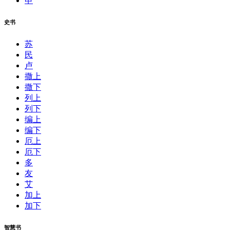
申
史书
苏
民
卢
撒上
撒下
列上
列下
编上
编下
厄上
厄下
多
友
艾
加上
加下
智慧书