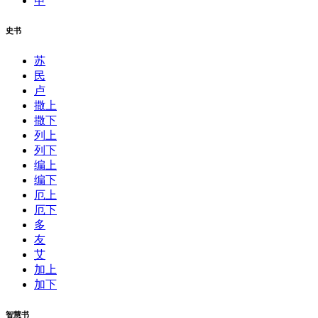
申
史书
苏
民
卢
撒上
撒下
列上
列下
编上
编下
厄上
厄下
多
友
艾
加上
加下
智慧书