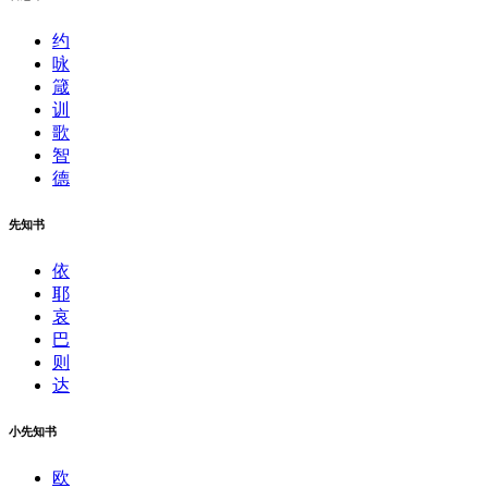
约
咏
箴
训
歌
智
德
先知书
依
耶
哀
巴
则
达
小先知书
欧