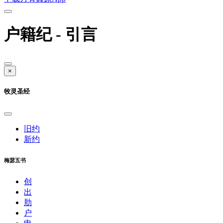
户籍纪 - 引言
×
牧灵圣经
旧约
新约
梅瑟五书
创
出
肋
户