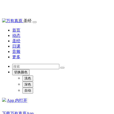
圣经
首页
动态
圣经
日课
音频
更多
切换颜色
浅色
深色
自动
App 内打开
下载万有真原App