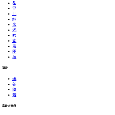
岳
亚
北
纳
米
鸿
哈
索
盖
匝
拉
福音
玛
谷
路
若
宗徒大事录