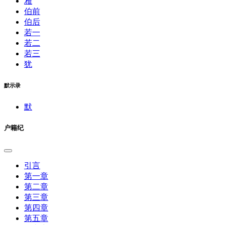
雅
伯前
伯后
若一
若二
若三
犹
默示录
默
户籍纪
引言
第一章
第二章
第三章
第四章
第五章