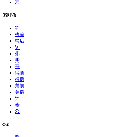
宗
保禄书信
罗
格前
格后
迦
弗
斐
哥
得前
得后
弟前
弟后
铎
费
希
公函