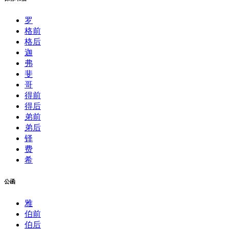
罗
格前
格后
迦
弗
斐
哥
得前
得后
弟前
弟后
铎
费
希
公函
雅
伯前
伯后