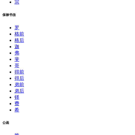
宗
保禄书信
罗
格前
格后
迦
弗
斐
哥
得前
得后
弟前
弟后
铎
费
希
公函