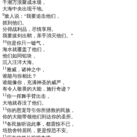
千潮万浪聚成水墙，
大海中央出现干地。
9
敌人说：“我要追击他们，
抓到他们。
分得战利品，尽情享用。
我要拔剑出鞘，亲手消灭他们。”
10
但是你只一嘘气，
海水就覆盖了他们，
他们如同铅块，
沉入汪洋大海。
11
雅威，诸神之中，
谁能与你相比？
谁能像你，充满神圣的威严，
有令人敬畏的大能，施行奇迹？
12
你一挥舞手臂出击，
大地就吞没了他们。
13
你的恩宠导引你所拯救的民族，
你的大能带领他们到达你的圣所。
14
各民族听说此事，都震惊不已，
培肋舍特居民，更是惶恐不安。
15