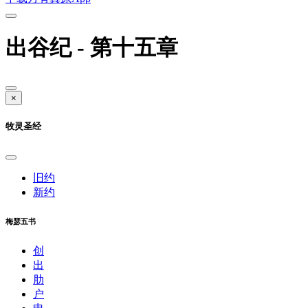
出谷纪 - 第十五章
×
牧灵圣经
旧约
新约
梅瑟五书
创
出
肋
户