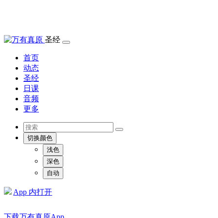
圣经
首页
动态
圣经
日课
音频
更多
切换颜色
浅色
深色
自动
App 内打开
下载万有真原App