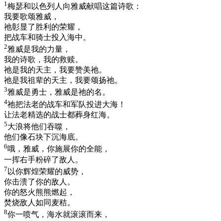
1
梅瑟和以色列人向雅威献唱这篇诗歌：
我要歌颂雅威，
祂彰显了胜利的荣耀，
把战车和骑士投入海中。
2
雅威是我的力量，
我的诗歌，我的救赎。
祂是我的天主，我要赞美祂。
祂是我祖辈的天主，我要颂扬祂。
3
雅威是勇士，雅威是祂的名。
4
祂把法老的战车和军队投进大海！
让法老精选的战士都葬身红海。
5
大浪将他们吞噬，
他们像石块下沉海底。
6
哦，雅威，你施展你的全能，
一挥右手粉碎了敌人。
7
以你辉煌荣耀的威势，
你击溃了你的敌人。
你的怒火熊熊燃起，
焚烧敌人如同麦秸。
8
你一喷气，海水就滚滚而来，