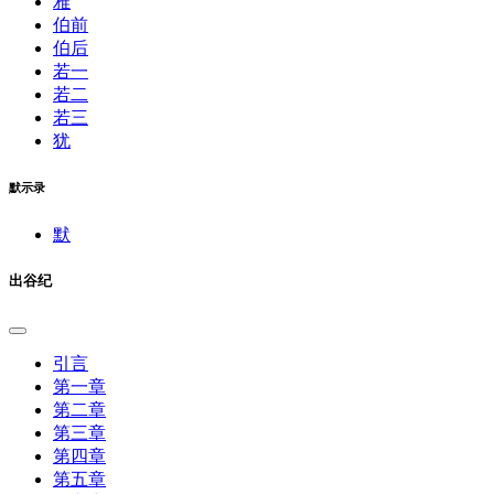
雅
伯前
伯后
若一
若二
若三
犹
默示录
默
出谷纪
引言
第一章
第二章
第三章
第四章
第五章