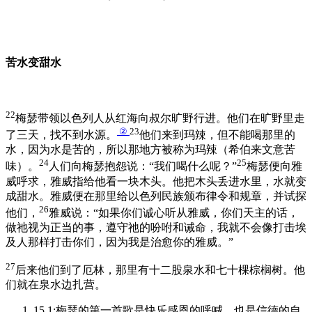
苦水变甜水
22
梅瑟带领以色列人从红海向叔尔旷野行进。他们在旷野里走
②
23
了三天，找不到水源。
他们来到玛辣，但不能喝那里的
水，因为水是苦的，所以那地方被称为玛辣（希伯来文意苦
24
25
味）。
人们向梅瑟抱怨说：“我们喝什么呢？”
梅瑟便向雅
威呼求，雅威指给他看一块木头。他把木头丢进水里，水就变
成甜水。雅威便在那里给以色列民族颁布律令和规章，并试探
26
他们，
雅威说：“如果你们诚心听从雅威，你们天主的话，
做祂视为正当的事，遵守祂的吩咐和诫命，我就不会像打击埃
及人那样打击你们，因为我是治愈你的雅威。”
27
后来他们到了厄林，那里有十二股泉水和七十棵棕榈树。他
们就在泉水边扎营。
15.1:梅瑟的第一首歌是快乐感恩的呼喊，也是信德的自