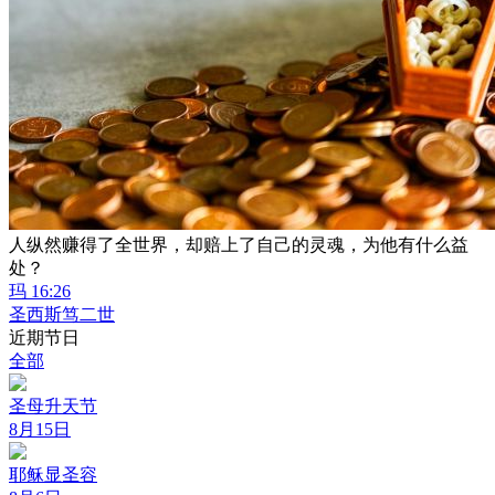
人纵然赚得了全世界，却赔上了自己的灵魂，为他有什么益
处？
玛 16:26
圣西斯笃二世
近期节日
全部
圣母升天节
8月15日
耶稣显圣容