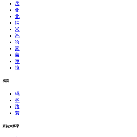
岳
亚
北
纳
米
鸿
哈
索
盖
匝
拉
福音
玛
谷
路
若
宗徒大事录