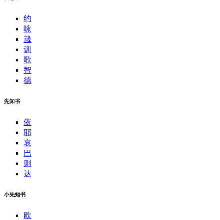
约
咏
箴
训
歌
智
德
先知书
依
耶
哀
巴
则
达
小先知书
欧