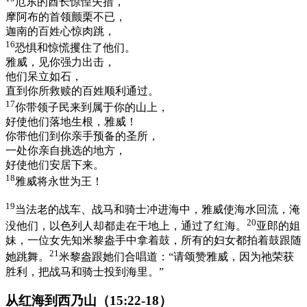
厄东的酋长惊惶失措，
摩阿布的首领颤栗不已，
迦南的百姓心惊肉跳，
16
恐惧和惊慌攫住了他们。
雅威，见你强力出击，
他们呆立如石，
直到你所救赎的百姓顺利通过。
17
你带领子民来到属于你的山上，
好使他们落地生根，雅威！
你带他们到你亲手预备的圣所，
一处你亲自挑选的地方，
好使他们安居下来。
18
雅威将永世为王！
19
当法老的战车、战马和骑士冲进海中，雅威使海水回流，淹
20
没他们，以色列人却都走在干地上，通过了红海。
亚郎的姐
妹，一位女先知米黎盎手中拿着鼓，所有的妇女都拍着鼓跟随
21
她跳舞。
米黎盎跟她们合唱道：“请颂赞雅威，因为祂荣获
胜利，把战马和骑士投到海里。”
从红海到西乃山（15:22-18）