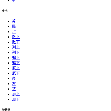
申
史书
苏
民
卢
撒上
撒下
列上
列下
编上
编下
厄上
厄下
多
友
艾
加上
加下
智慧书