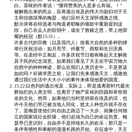
白。圣咏的作者说：“懂得赞美的人是多么有福。！”
被解救出来的民众，应将逃出埃及的伟大功勋归功于天
主和信德深厚的梅瑟，他们应对天主深怀感激之情。
默示录将在特选者与殉道者耶稣的颂歌中重新提到这
段，自己在众人的软弱中，成全了救赎之恩，带上他荣
耀的桂冠（默15:31）。
许多古代的宗教（以及现代人）按着大自然的多种韵律
举行庆祝活动：如月亮节、仲夏节、雨祭和生日庆典
等。在圣经中正相反，许多庆祝节日都有唤起天主解救
其子民的纪念深意。如果我们看见了天主在宇宙万物大
自然中的种种神迹，那么在我们人类历史中，不是更该
如此吗？祈祷求恩之前，让我们先来感激天主，感激他
通过我们生活中大大小小的事件来体现他爱的国度。
15.22:以色列的逃出埃及，实际上，即是逃离那时代最光
辉灿烂的人类文明，也离开了物产富裕的田园和举世闻
名的文化。然而，如果他们当时坚持留在埃及的话，也
许今天他们早已被当地人同化，犹太人种也许就不存在
了。是梅瑟使他们向自由之路迈了一大步。就像任何独
立的国家或社会阶级，他们必须为自己的命运负责。梅
瑟早已意识到，自由并不是持续长久的欢乐：那只是一
条伴有牺牲和奉献的漫漫长路的开始。在征途中，天主