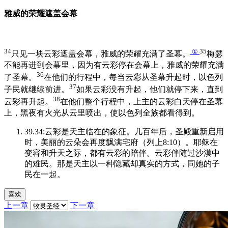
雅威的荣耀遮盖会幕
34
①
35
只见一块云彩遮盖会幕，雅威的荣耀充满了圣幕。
梅瑟
不能再进到会幕里，因为有云彩停在会幕上，雅威的荣耀充满
36
了圣幕。
在他们的行程中，每当云彩从圣幕升起时，以色列
37
子民就继续前进。
如果云彩没有升起，他们就停下来，直到
38
云彩再升起。
在他们整个行程中，上主的云彩白天停在圣幕
上，黑夜有火光从云里喷出，使以色列全族都看得到。
39.34:云彩是天主临在的象征。几百年后，圣殿重新启用
时，美丽的云朵会再度飘满宅府（列上8:10）。耶稣在
变容和升天之际，都有云彩的陪伴。云彩伴随过沙漠中
的难民。那是天主以一种隐藏却真实的方式，同她的子
民在一起。
喜欢
上一章
下一章