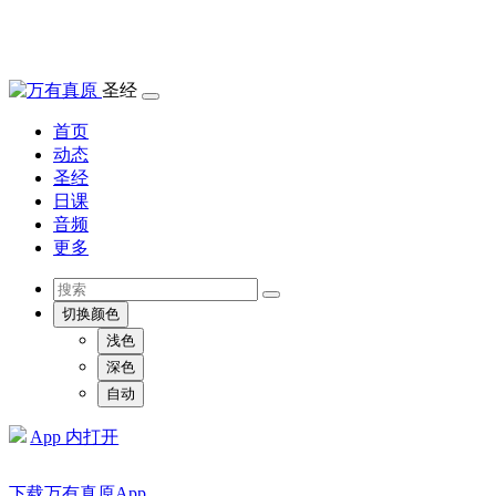
圣经
首页
动态
圣经
日课
音频
更多
切换颜色
浅色
深色
自动
App 内打开
下载万有真原App