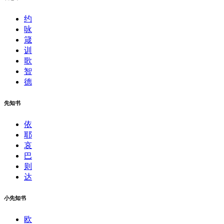
约
咏
箴
训
歌
智
德
先知书
依
耶
哀
巴
则
达
小先知书
欧