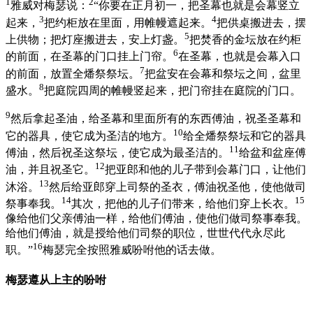
1
2
雅威对梅瑟说：
“你要在正月初一，把圣幕也就是会幕竖立
3
4
起来，
把约柜放在里面，用帷幔遮起来。
把供桌搬进去，摆
5
上供物；把灯座搬进去，安上灯盏。
把焚香的金坛放在约柜
6
的前面，在圣幕的门口挂上门帘。
在圣幕，也就是会幕入口
7
的前面，放置全燔祭祭坛。
把盆安在会幕和祭坛之间，盆里
8
盛水。
把庭院四周的帷幔竖起来，把门帘挂在庭院的门口。
9
然后拿起圣油，给圣幕和里面所有的东西傅油，祝圣圣幕和
10
它的器具，使它成为圣洁的地方。
给全燔祭祭坛和它的器具
11
傅油，然后祝圣这祭坛，使它成为最圣洁的。
给盆和盆座傅
12
油，并且祝圣它。
把亚郎和他的儿子带到会幕门口，让他们
13
沐浴。
然后给亚郎穿上司祭的圣衣，傅油祝圣他，使他做司
14
15
祭事奉我。
其次，把他的儿子们带来，给他们穿上长衣。
像给他们父亲傅油一样，给他们傅油，使他们做司祭事奉我。
给他们傅油，就是授给他们司祭的职位，世世代代永尽此
16
职。”
梅瑟完全按照雅威吩咐他的话去做。
梅瑟遵从上主的吩咐