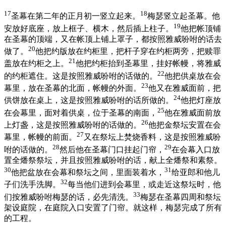
17
18
圣幕在第二年的正月初一竖立起来。
梅瑟竖立起圣幕。他
19
安放好底座，放上框子、横木，然后插上柱子。
他把帐顶铺
在圣幕的顶端，又在帐顶上铺上罩子，都按照雅威吩咐的话去
20
做了。
他把约版放在约柜里，把杆子穿在约柜两旁，把赎罪
21
盖放在约柜之上。
他把约柜抬到圣幕里，挂好帐幔，将雅威
22
的约柜遮住。这是按照雅威吩咐的话做的。
他把供桌放在会
23
幕里，放在圣幕的北面，帐幔的外面。
他又在雅威面前，把
24
供饼放在桌上，这是按照雅威吩咐的话所做的。
他把灯座放
25
在会幕里，面对着供桌，位于圣幕的南面，
他在雅威面前放
26
上灯盏，这是按照雅威吩咐的话做的。
他把金祭坛安置在会
27
幕里，帐幔的前面。
又在祭坛上焚烧香料，这是按照雅威吩
28
29
咐的话做的。
然后他在圣幕门口挂起门帘，
在会幕入口放
置全燔祭祭坛，并且按照雅威吩咐的话，献上全燔祭和素祭。
30
31
他把盆放在会幕和祭坛之间，里面装着水，
给亚郎和他儿
32
子们洗手洗脚。
每当他们进到会幕里，或走近这祭坛时，他
33
们按雅威吩咐梅瑟的话，必先清洗。
梅瑟在圣幕四周和祭坛
架设庭院，在庭院入口安置了门帘。就这样，梅瑟完成了所有
的工程。