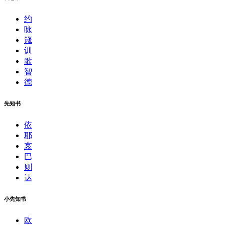
约
咏
箴
训
歌
智
德
先知书
依
耶
哀
巴
则
达
小先知书
欧