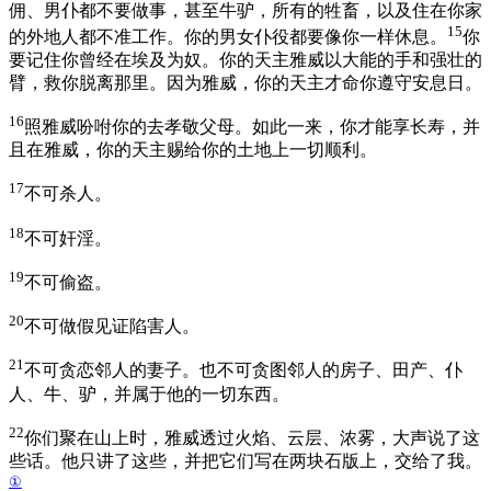
佣、男仆都不要做事，甚至牛驴，所有的牲畜，以及住在你家
15
的外地人都不准工作。你的男女仆役都要像你一样休息。
你
要记住你曾经在埃及为奴。你的天主雅威以大能的手和强壮的
臂，救你脱离那里。因为雅威，你的天主才命你遵守安息日。
16
照雅威吩咐你的去孝敬父母。如此一来，你才能享长寿，并
且在雅威，你的天主赐给你的土地上一切顺利。
17
不可杀人。
18
不可奸淫。
19
不可偷盗。
20
不可做假见证陷害人。
21
不可贪恋邻人的妻子。也不可贪图邻人的房子、田产、仆
人、牛、驴，并属于他的一切东西。
22
你们聚在山上时，雅威透过火焰、云层、浓雾，大声说了这
些话。他只讲了这些，并把它们写在两块石版上，交给了我。
①