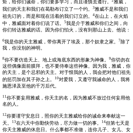
2
矩，给你们诫命，你们要多学习，而且谨慎去遵行。
雅威，
3
我们的天主和我们在曷勒布订立了一个约。
雅威不是和我们
4
祖先订的，而是和现在活着的我们订立的。
在山上，在火焰
5
中，雅威面对着你们说了话。
我是介于雅威和你们之间，向
你们转达雅威的话。因为你们怕火，没有到那山上去。他说：
6
7
我是你的天主雅威，带你离开了埃及，那个奴隶之家。
除了
我，你没别的神明。
8
9
你不要仿造天上、地上或海底东西的形象为神像。
你切勿在
这些偶像面前膜拜，也不要侍奉这些神像。因为我，雅威，你
的天主，是个忌邪的天主。对于恨我的人，我会把对他们祖先
10
的惩罚加在其子孙之上。
对爱我，又遵守我诫命的人，我将
施恩泽及至他的千万后代。
11
你不要妄用雅威，你天主的名，因为雅威不放过任何妄用他
名的人。
12
你要谨守安息日，照你的天主雅威给你的诫命来奉献这一
13
14
天。
在六天中你勤快劳动，尽力做一切的事。
但第七天是
你天主雅威的休息日。什么事都不准做，连你儿子、女儿、女