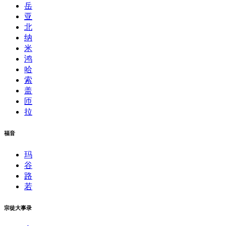
岳
亚
北
纳
米
鸿
哈
索
盖
匝
拉
福音
玛
谷
路
若
宗徒大事录