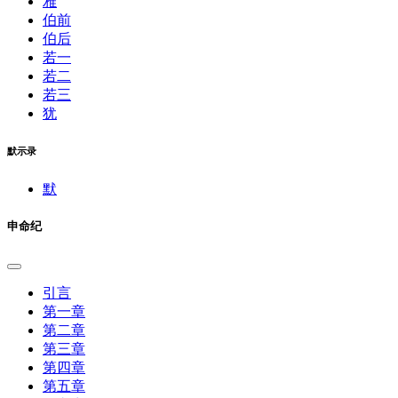
雅
伯前
伯后
若一
若二
若三
犹
默示录
默
申命纪
引言
第一章
第二章
第三章
第四章
第五章