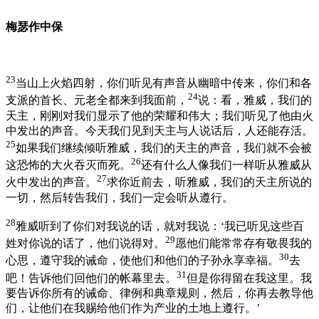
梅瑟作中保
23
当山上火焰四射，你们听见有声音从幽暗中传来，你们和各
24
支派的首长、元老全都来到我面前，
说：看，雅威，我们的
天主，刚刚对我们显示了他的荣耀和伟大；我们听见了他由火
中发出的声音。今天我们见到天主与人说话后，人还能存活。
25
如果我们继续倾听雅威，我们的天主的声音，我们就不会被
26
这恐怖的大火吞灭而死。
还有什么人像我们一样听从雅威从
27
火中发出的声音。
求你近前去，听雅威，我们的天主所说的
一切，然后转告我们，我们一定会听从遵行。
28
雅威听到了你们对我说的话，就对我说：‘我已听见这些百
29
姓对你说的话了，他们说得对。
愿他们能常常存有敬畏我的
30
心思，遵守我的诫命，使他们和他们的子孙永享幸福。
去
31
吧！告诉他们回他们的帐幕里去。
但是你得留在我这里。我
要告诉你所有的诫命、律例和典章规则，然后，你再去教导他
们，让他们在我赐给他们作为产业的土地上遵行。’