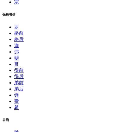
宗
保禄书信
罗
格前
格后
迦
弗
斐
哥
得前
得后
弟前
弟后
铎
费
希
公函