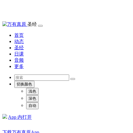
圣经
首页
动态
圣经
日课
音频
更多
切换颜色
浅色
深色
自动
App 内打开
下载万有真原App