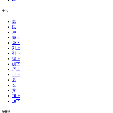
申
史书
苏
民
卢
撒上
撒下
列上
列下
编上
编下
厄上
厄下
多
友
艾
加上
加下
智慧书