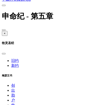
申命纪 - 第五章
×
牧灵圣经
旧约
新约
梅瑟五书
创
出
肋
户