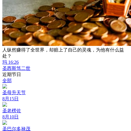
人纵然赚得了全世界，却赔上了自己的灵魂，为他有什么益
处？
玛 16:26
圣西斯笃二世
近期节日
全部
圣母升天节
8月15日
圣老楞佐
8月10日
圣巴尔多禄茂