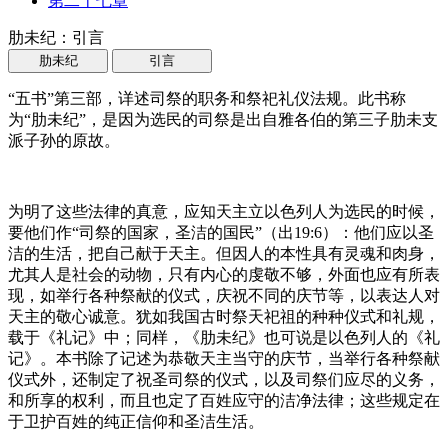
第二十七章
肋未纪：引言
肋未纪
引言
“五书”第三部，详述司祭的职务和祭祀礼仪法规。此书称
为“肋未纪”，是因为选民的司祭是出自雅各伯的第三子肋未支
派子孙的原故。
为明了这些法律的真意，应知天主立以色列人为选民的时候，
要他们作“司祭的国家，圣洁的国民”（出19:6）：他们应以圣
洁的生活，把自己献于天主。但因人的本性具有灵魂和肉身，
尤其人是社会的动物，只有内心的虔敬不够，外面也应有所表
现，如举行各种祭献的仪式，庆祝不同的庆节等，以表达人对
天主的敬心诚意。犹如我国古时祭天祀祖的种种仪式和礼规，
载于《礼记》中；同样，《肋未纪》也可说是以色列人的《礼
记》。本书除了记述为恭敬天主当守的庆节，当举行各种祭献
仪式外，还制定了祝圣司祭的仪式，以及司祭们应尽的义务，
和所享的权利，而且也定了百姓应守的洁净法律；这些规定在
于卫护百姓的纯正信仰和圣洁生活。