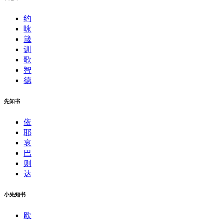
约
咏
箴
训
歌
智
德
先知书
依
耶
哀
巴
则
达
小先知书
欧