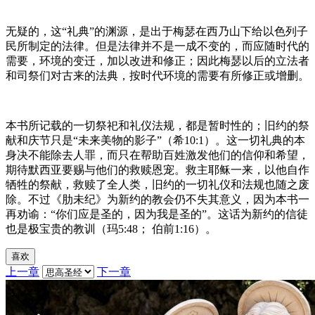
无疑的，这“礼典”的渊源，是出于梅瑟在西乃山下给以色列子
民所制定的法律。但是法律并不是一成不变的，而应随时代的
需要，环境的变迁，加以改进和修正；因此梅瑟以后的立法者
和司祭们对古来的法典，按时代环境的需要有所修正或增删。
本书所记载的一切祭祀和礼仪法规，都是暂时性的；旧约的祭
献和庆节只是“未来美物的影子”（希10:1）。这一切礼典的本
身决不能除去人罪，而只在帮助百姓激发他们的信仰和希望，
期待默西亚要赐与他们的救赎恩宠。救主耶稣一来，以他自作
牺牲的祭献，救赎了全人类，旧约的一切礼仪和法规也随之废
除。不过《肋未纪》为新约的教会仍不失其意义，因为本书一
再劝谕：“你们应是圣的，因为我是圣的”。这话为新约的信徒
也是极宝贵的教训（玛5:48； 伯前1:16）。
喜欢
上一章
下一章