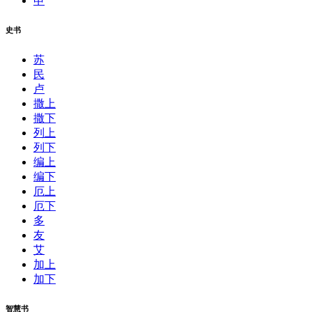
申
史书
苏
民
卢
撒上
撒下
列上
列下
编上
编下
厄上
厄下
多
友
艾
加上
加下
智慧书