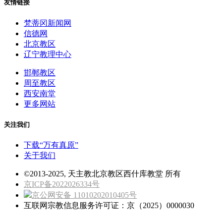
友情链接
梵蒂冈新闻网
信德网
北京教区
辽宁教理中心
邯郸教区
周至教区
西安南堂
更多网站
关注我们
下载“万有真原”
关于我们
©2013-2025, 天主教北京教区西什库教堂 所有
京ICP备2022026334号
京公网安备 11010202010405号
互联网宗教信息服务许可证：京（2025）0000030