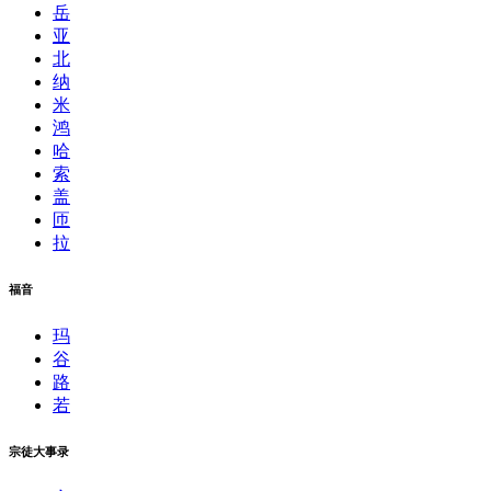
岳
亚
北
纳
米
鸿
哈
索
盖
匝
拉
福音
玛
谷
路
若
宗徒大事录