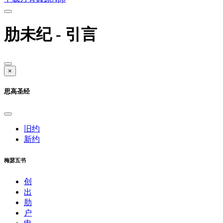
肋未纪 - 引言
×
思高圣经
旧约
新约
梅瑟五书
创
出
肋
户