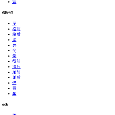
宗
保禄书信
罗
格前
格后
迦
弗
斐
哥
得前
得后
弟前
弟后
铎
费
希
公函