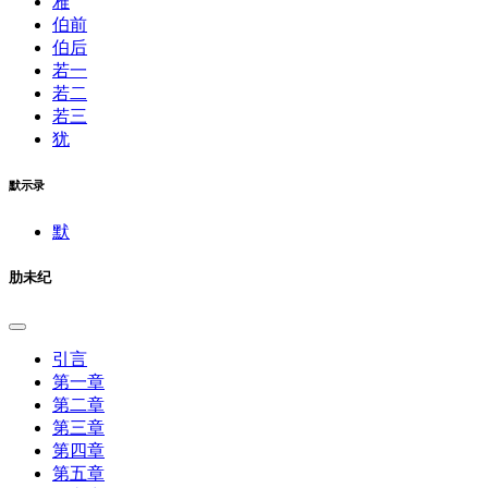
雅
伯前
伯后
若一
若二
若三
犹
默示录
默
肋未纪
引言
第一章
第二章
第三章
第四章
第五章