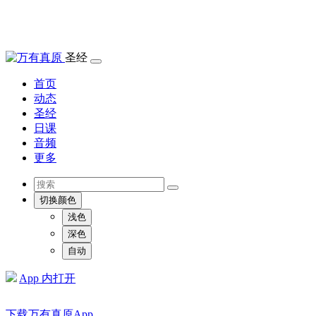
圣经
首页
动态
圣经
日课
音频
更多
切换颜色
浅色
深色
自动
App 内打开
下载万有真原App