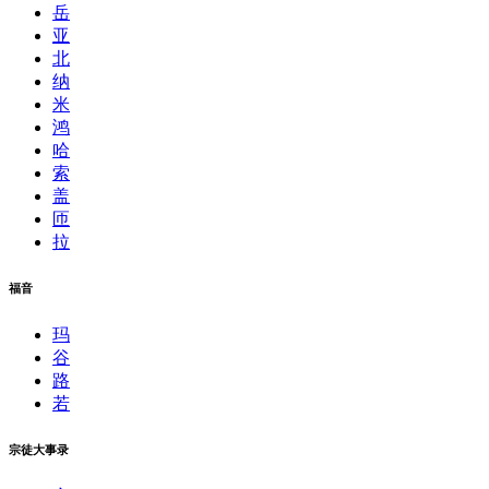
岳
亚
北
纳
米
鸿
哈
索
盖
匝
拉
福音
玛
谷
路
若
宗徒大事录