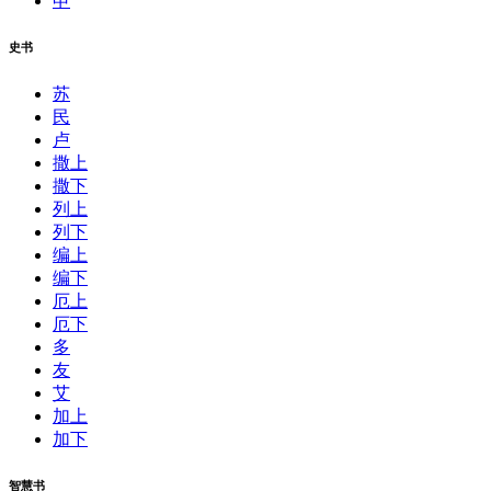
申
史书
苏
民
卢
撒上
撒下
列上
列下
编上
编下
厄上
厄下
多
友
艾
加上
加下
智慧书