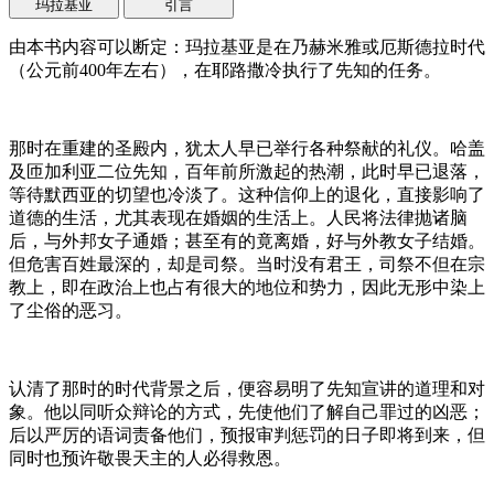
玛拉基亚
引言
由本书内容可以断定：玛拉基亚是在乃赫米雅或厄斯德拉时代
（公元前400年左右），在耶路撒冷执行了先知的任务。
那时在重建的圣殿内，犹太人早已举行各种祭献的礼仪。哈盖
及匝加利亚二位先知，百年前所激起的热潮，此时早已退落，
等待默西亚的切望也冷淡了。这种信仰上的退化，直接影响了
道德的生活，尤其表现在婚姻的生活上。人民将法律抛诸脑
后，与外邦女子通婚；甚至有的竟离婚，好与外教女子结婚。
但危害百姓最深的，却是司祭。当时没有君王，司祭不但在宗
教上，即在政治上也占有很大的地位和势力，因此无形中染上
了尘俗的恶习。
认清了那时的时代背景之后，便容易明了先知宣讲的道理和对
象。他以同听众辩论的方式，先使他们了解自己罪过的凶恶；
后以严厉的语词责备他们，预报审判惩罚的日子即将到来，但
同时也预许敬畏天主的人必得救恩。