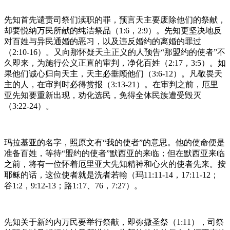
先知首先谴责司祭们渎职的罪，预言天主要废除他们的祭献，
却要悦纳万民所献的纯洁祭品（1:6，2:9）。先知更坚决地反
对百姓与异民通婚的恶习，以及违反婚约的离婚的罪过
（2:10-16）。又向那怀疑天主正义的人预告“那盟约的使者”不
久即来，为施行公义正直的审判，净化百姓（2:17，3:5）。如
果他们诚心归向天主，天主必垂顾他们（3:6-12）。凡敬畏天
主的人，在审判时必得赏报（3:13-21）。在审判之前，厄里
亚先知要重新出现，劝化选民，免得全体民族遭受毁灭
（3:22-24）。
玛拉基亚的名字，照原文有“我的使者”的意思。他的使命便是
准备百姓，等待“盟约的使者”默西亚的来临；但在默西亚来临
之前，将有一位怀着厄里亚大先知精神和心火的使者先来。按
耶稣的话，这位使者就是洗者若翰（玛11:11-14，17:11-12；
谷1:2，9:12-13；路1:17、76，7:27）。
先知关于新约内万民要举行祭献，即弥撒圣祭（1:11），司祭