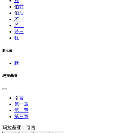
雅
伯前
伯后
若一
若二
若三
犹
默示录
默
玛拉基亚
引言
第一章
第二章
第三章
玛拉基亚：引言