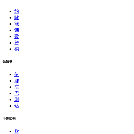
约
咏
箴
训
歌
智
德
先知书
依
耶
哀
巴
则
达
小先知书
欧