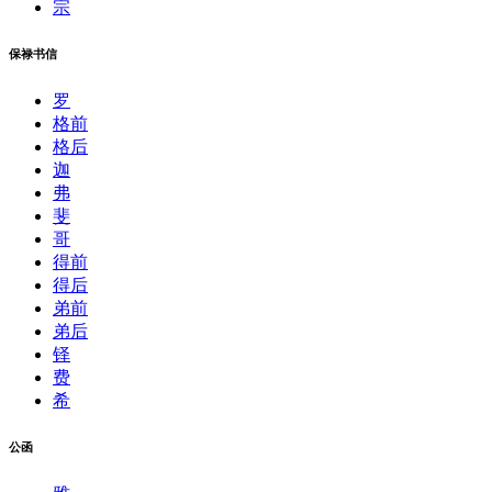
宗
保禄书信
罗
格前
格后
迦
弗
斐
哥
得前
得后
弟前
弟后
铎
费
希
公函