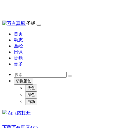
圣经
首页
动态
圣经
日课
音频
更多
切换颜色
浅色
深色
自动
App 内打开
下载万有真原App