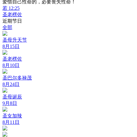
爱惜自己性命的，必要丧失性命！
若 12:25
圣老楞佐
近期节日
全部
圣母升天节
8月15日
圣老楞佐
8月10日
圣巴尔多禄茂
8月24日
圣母诞辰
9月8日
圣女加辣
8月11日