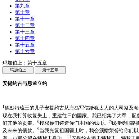
第九章
第十章
第十一章
第十二章
第十三章
第十四章
第十五章
第十六章
玛加伯上：第十五章
玛加伯上
第十五章
安提约古与息孟立约
1
德默特琉王的儿子安提约古从海岛写信给犹太人的大司祭及领
现在我打算收复失土，重建往日的国家。我已招集了大军，配
6
7
们其他的贡奉。
授权你们铸造你们本国的钱币。
我接受耶路
9
及未来的债款。
当我光复祖国疆土时，我会颁赠荣誉给你们以
11
有一小部分留在特黎丰身边。
安提约古追击特黎丰，特黎丰