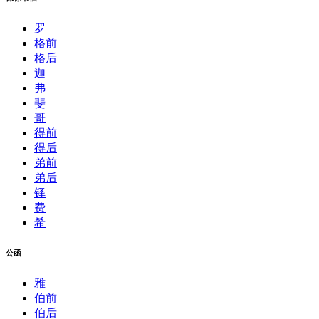
罗
格前
格后
迦
弗
斐
哥
得前
得后
弟前
弟后
铎
费
希
公函
雅
伯前
伯后