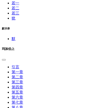
若一
若二
若三
犹
默示录
默
玛加伯上
引言
第一章
第二章
第三章
第四章
第五章
第六章
第七章
第八章