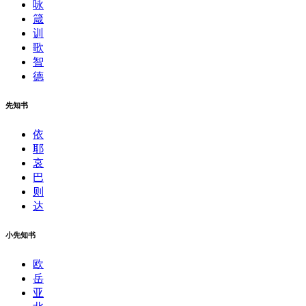
咏
箴
训
歌
智
德
先知书
依
耶
哀
巴
则
达
小先知书
欧
岳
亚