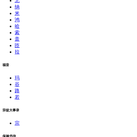
北
纳
米
鸿
哈
索
盖
匝
拉
福音
玛
谷
路
若
宗徒大事录
宗
保禄书信