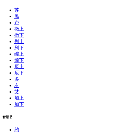
苏
民
卢
撒上
撒下
列上
列下
编上
编下
厄上
厄下
多
友
艾
加上
加下
智慧书
约