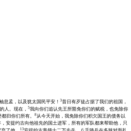
3
领袖息孟，以及犹太国民平安！
昔日有歹徒占据了我们的祖国，
5
的人。现在，
我向你们追认先王所豁免你们的赋税，也免除你
8
堡都归你们所有。
从今天开始，我免除你们积欠国王的债务以
年，安提约古向他祖先的国土进军，所有的军队都来帮助他，只
13
背弃了他。
安提约古率领十二万步兵，八千骑兵在多辣对面扎