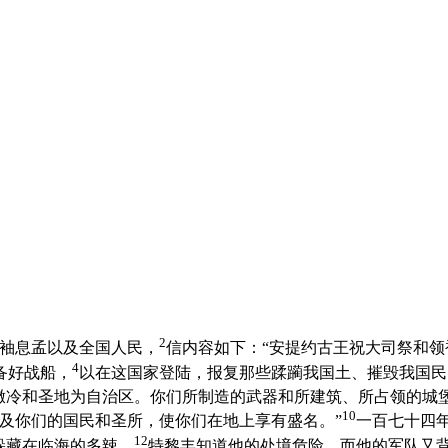
2
袖息孟以及全国人民，
信内容如下：“安提约古王祝大司祭和
4
备好战船，
以在这国家登陆，报复那些蹂躏我国土、摧毁我国民
撒冷和圣地为自治区。你们所制造的武器和所建筑、所占领的城
10
及你们的国民和圣所，使你们在地上享有盛名。”
一百七十四
12
躲藏在临海的多辣。
特黎丰知道他的处境危险，而他的军队又