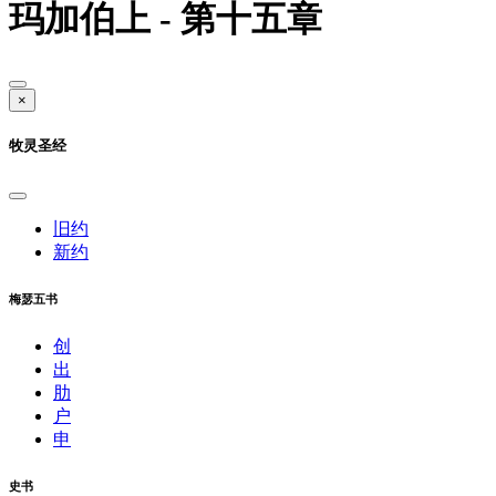
玛加伯上 - 第十五章
×
牧灵圣经
旧约
新约
梅瑟五书
创
出
肋
户
申
史书