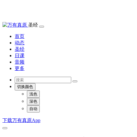
圣经
首页
动态
圣经
日课
音频
更多
切换颜色
浅色
深色
自动
下载万有真原App