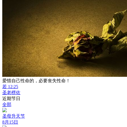
爱惜自己性命的，必要丧失性命！
若 12:25
圣老楞佐
近期节日
全部
圣母升天节
8月15日