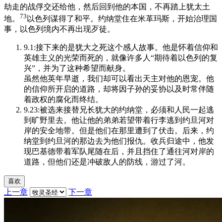
劫走的战俘交还给他，然后回到他的本国，不再踏上犹太土
73
地。
以色列谋得了和平。约纳堂住在米革玛斯，开始治理国
事，以色列境内不再出现歹徒。
9.1:接下来的是犹大之死这个感人故事。他是怀着信仰和
英雄主义的光荣而死的，就像许多人“期待着以色列的复
兴”，并为了这种希望而献身。
虽然他英年早逝，我们却可以看出天主对他的恩宠。他
的信仰所开启的道路，却将因子孙的妥协以及时常伴随
着政权的腐化而终结。
9.23:被选来接替兄长犹大的约纳堂，必须和人民一起逃
到旷野里去。他让他的弟弟若望带着行李逃到约旦河对
岸的安全地带。但是他们在那里遭到了伏击。后来，约
纳堂到约旦河的那边去为他们报仇。收兵归途中，他发
现巴基德带着军队尾随在后，并且挡住了通往河对岸的
道路，但他们还是冲破敌人的防线，游过了河。
喜欢
上一章
下一章