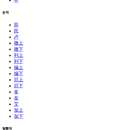
申
史书
苏
民
卢
撒上
撒下
列上
列下
编上
编下
厄上
厄下
多
友
艾
加上
加下
智慧书