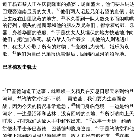
道了杨布黎人正在庆贺隆重的婚宴，场面盛大，他们要从纳达
38
巴迎娶迦南显贵的女儿。
他们两人记起兄弟若望的血债，就
39
上去躲在山里隐蔽的地方。
不久看到一队人数众多而闹哄哄
的行列，领头的是新郎和他的朋友及兄弟们，都拿着铃鼓、乐
40
器，身着华丽的战服。
于是犹太人从埋伏的地方快速地冲向
他们，把他们杀死。杨布黎人伤亡甚众，其他的人则逃进山
41
中。犹太人夺取了所有的财物，
变婚礼为丧礼，婚乐为哀
42
歌。
他们为自己兄弟报仇雪恨后，回到约旦河的沼泽地。
巴基德攻击犹太
43
巴基德知道了这事，就率领一支精兵在安息日那天来到约旦
44
河岸。
约纳堂对他部下说：“勇敢些，我们要为生命而奋
45
战，因为今天的情况非常危急，
我们身临危境：一边是约旦
46
河水，一边是沼泽和丛林，没有回转的余地。
所以请向上天
47
呼求，好把我们从敌人手中解救出来。”
战事一开始，约纳
48
堂便出手击杀巴基德，巴基德却脱身逃走。
于是约纳堂和他
49
的部下跳到约旦河里游到彼岸，敌人并没有追过来。
在那