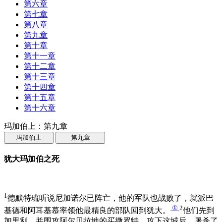
第六章
第七章
第八章
第九章
第十章
第十一章
第十二章
第十三章
第十四章
第十五章
第十六章
玛加伯上：第九章
玛加伯上
第九章
犹大玛加伯之死
1
德默特琉听说尼加诺尔已阵亡，他的军队也战败了，就派巴
①
2
基德和阿耳基慕率领他最精良的部队回到犹大。
他们先到
加里利，并围攻阿尔贝拉地的买撒罗特。攻下这城后，屠杀了