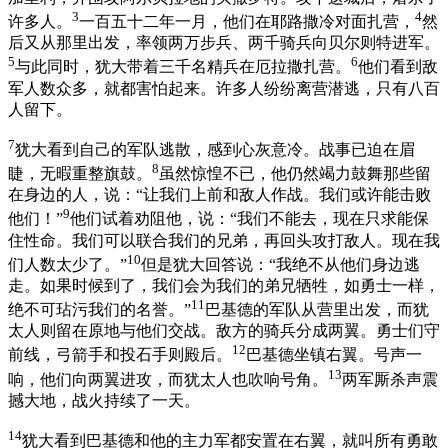
3
4
许多人。
一百五十二年一月，他们在耶路撒冷对面扎营，
然
后又从那里出发，率领两万步兵、两千骑兵向贝尔则特进军。
5
6
与此同时，犹大带着三千名精兵在厄拉撒扎营。
他们看到敌
军人数众多，就都害怕起来。许多人纷纷离营潜逃，只有八百
人留下。
7
犹大看到自己的军队逃散，感到心灰意冷。战事已迫在眉
8
睫，无暇重整旗鼓。
虽然惊惶不已，他仍然竭力鼓舞那些留
在身边的人，说：“让我们上前和敌人作战。我们或许能击败
9
他们！”
他们试着劝阻他，说：“我们不能去，现在只求能保
住性命。我们可以联合我们的兄弟，再回头攻打敌人。现在我
10
们人数太少了。”
但是犹大回答说：“我绝不从他们身边逃
走。如果时候到了，我们会为我们的弟兄牺牲，如勇士一样，
11
绝不可玷污我们的名誉。”
巴基德的军队从营里出发，而犹
太人则留在原地与他们交战。敌方的骑兵分成两翼。勇士们守
12
前线，弓箭手和投石手则殿后。
巴基德坐镇右翼。号声一
13
响，他们向两翼进攻，而犹太人也吹响号角。
两军厮杀声震
撼大地，战火持续了一天。
14
犹大看到巴基德和他的主力军都安置在右翼，就叫所有勇敢