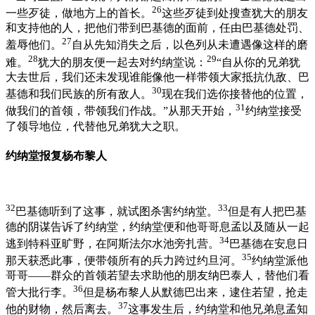
26
一些歹徒，做地方上的首长。
这些歹徒到处搜查犹大的朋友
和支持他的人，把他们带到巴基德的面前，任由巴基德处罚、
27
羞辱他们。
自从先知消失之后，以色列从未遭遇像这样的磨
28
29
难。
犹大的朋友便一起去对约纳堂说：
“自从你的兄弟犹
大去世后，我们还未发现谁能像他一样带领大家抵抗仇敌、巴
30
基德和我们民族的所有敌人。
现在我们选你接替他的位置，
31
做我们的首领，带领我们作战。”从那天开始，
约纳堂接受
了领导地位，代替他兄弟犹大之职。
约纳堂报复杨布黎人
32
33
巴基德听到了这事，就试图杀害约纳堂。
但是有人把巴基
德的阴谋告诉了约纳堂，约纳堂便和他哥哥息孟以及随从一起
34
逃到特科亚旷野，在阿斯法尔水池旁扎营。
巴基德在安息日
35
那天获悉此事，便带领所有的兵力跨过约旦河。
约纳堂派他
哥哥——群众的首领若望去求助他的朋友纳巴泰人，替他们看
36
管大批行李。
但是杨布黎人从默德巴出来，逮住若望，抢走
37
他的财物，然后离去。
这事发生后，约纳堂和他兄弟息孟知