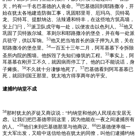
50
天，约有一千名巴基德的人丧命。
巴基德回到耶路撒冷，开
始在犹太各地建造防御工事，巩固耶里哥、厄玛乌、贝特曷
龙、贝特耳、提默纳达、法辣通和特丰，在这些地方筑高墙，
51
52
安上门闩，
派卫队戍守每一处，以便攻击以色列人。
他又
巩固了贝特族尔城、革则尔和耶路撒冷的堡垒，并在每一处派
53
兵驻守，供以军饷。
他又把当地首长的孩子押为人质，关在
54
耶路撒冷的堡垒里。
一百五十三年二月，阿耳基慕下令拆除
55
圣所内院的围墙。他拆毁了先知们修筑的工程。
事实上，阿
耳基慕在刚开工不久，就因病而停工了。他的口不能说话，身
56
57
子瘫痪。
不久就十分凄惨地死了。
巴基德看到阿耳基慕已
死，就回到国王那里。犹太地方得享两年的平安。
逮捕约纳堂不成
58
那时犹太的歹徒又商议说：“约纳堂和他的人民现在安居无
虑。让我们把巴基德带回这里，因为他能在一夜之间逮捕所有
59
60
的人。”
他们来到巴基德那里与他商议。
巴基德便率领一
支大军出发，又暗中送信给他在犹太的同僚，叫他们逮捕约纳