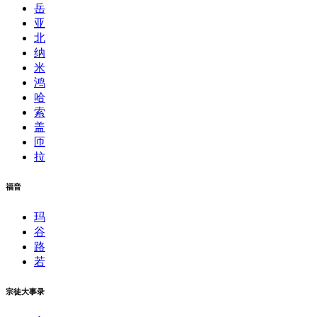
岳
亚
北
纳
米
鸿
哈
索
盖
匝
拉
福音
玛
谷
路
若
宗徒大事录