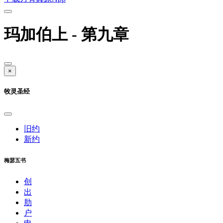
玛加伯上 - 第九章
×
牧灵圣经
旧约
新约
梅瑟五书
创
出
肋
户