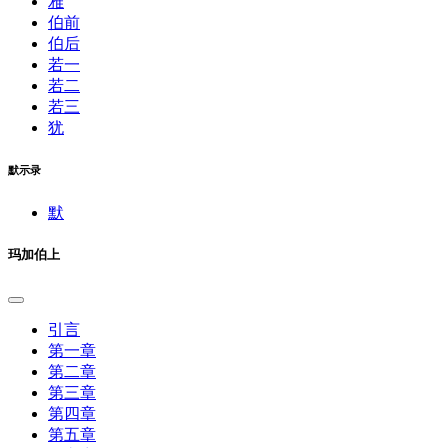
雅
伯前
伯后
若一
若二
若三
犹
默示录
默
玛加伯上
引言
第一章
第二章
第三章
第四章
第五章