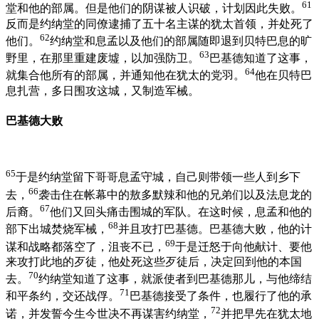
61
堂和他的部属。但是他们的阴谋被人识破，计划因此失败。
反而是约纳堂的同僚逮捕了五十名主谋的犹太首领，并处死了
62
他们。
约纳堂和息孟以及他们的部属随即退到贝特巴息的旷
63
野里，在那里重建废墟，以加强防卫。
巴基德知道了这事，
64
就集合他所有的部属，并通知他在犹太的党羽。
他在贝特巴
息扎营，多日围攻这城，又制造军械。
巴基德大败
65
于是约纳堂留下哥哥息孟守城，自己则带领一些人到乡下
66
去，
袭击住在帐幕中的敖多默辣和他的兄弟们以及法息龙的
67
后裔。
他们又回头痛击围城的军队。在这时候，息孟和他的
68
部下出城焚烧军械，
并且攻打巴基德。巴基德大败，他的计
69
谋和战略都落空了，沮丧不已，
于是迁怒于向他献计、要他
来攻打此地的歹徒，他处死这些歹徒后，决定回到他的本国
70
去。
约纳堂知道了这事，就派使者到巴基德那儿，与他缔结
71
和平条约，交还战俘。
巴基德接受了条件，也履行了他的承
72
诺，并发誓今生今世决不再谋害约纳堂，
并把早先在犹太地