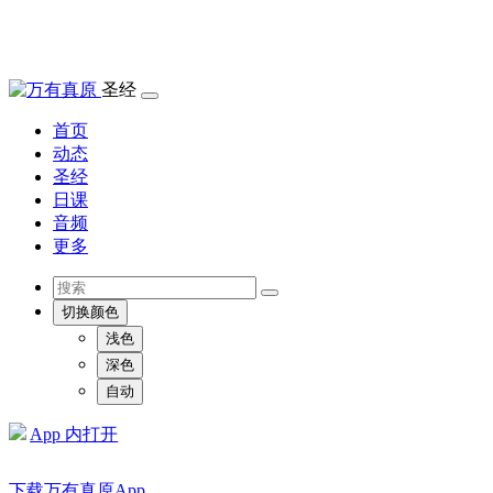
圣经
首页
动态
圣经
日课
音频
更多
切换颜色
浅色
深色
自动
App 内打开
下载万有真原App