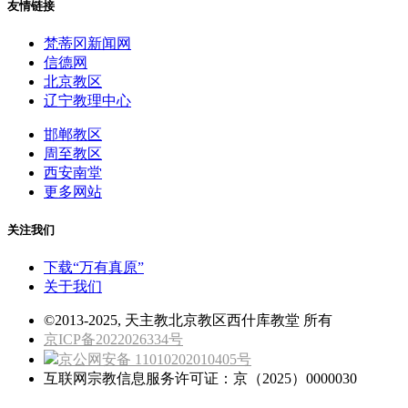
友情链接
梵蒂冈新闻网
信德网
北京教区
辽宁教理中心
邯郸教区
周至教区
西安南堂
更多网站
关注我们
下载“万有真原”
关于我们
©2013-2025, 天主教北京教区西什库教堂 所有
京ICP备2022026334号
京公网安备 11010202010405号
互联网宗教信息服务许可证：京（2025）0000030