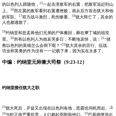
15
的以色列人跟随他，
一起击溃敌军的右翼，把敌军追赶到山
16
上。
而左翼的敌军看到右翼遭挫败，就从后方攻击犹大和他
17
18
的军队。
双方战斗激烈，死伤惨重。
犹大阵亡了，其余的
人也都逃散了。
19
约纳堂和息孟将他们兄弟的尸体搬回，葬在摩丁城的祖坟
20
21
里。
所有以色列人为他哀哭多日，不断地哀悼，说：
“拯
22
救以色列的英雄怎么会倒下呢？”
犹大其余的言行、征战、
功业和英勇的作为没有一一记载下来，因为实在太多了。
中编：约纳堂元帅兼大司祭（9:23-12）
约纳堂接任犹大之职
23
②
犹大死后，歹徒又出现在以色列各地，恶霸也伺机而起。
24
25
当时正值严重饥荒，人们都起而附和他们。
巴基德便选出