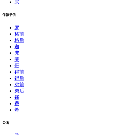
宗
保禄书信
罗
格前
格后
迦
弗
斐
哥
得前
得后
弟前
弟后
铎
费
希
公函