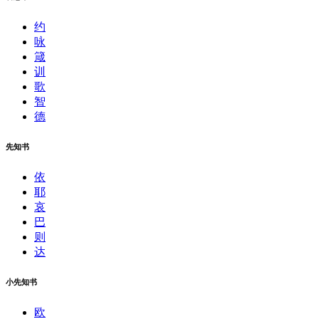
约
咏
箴
训
歌
智
德
先知书
依
耶
哀
巴
则
达
小先知书
欧