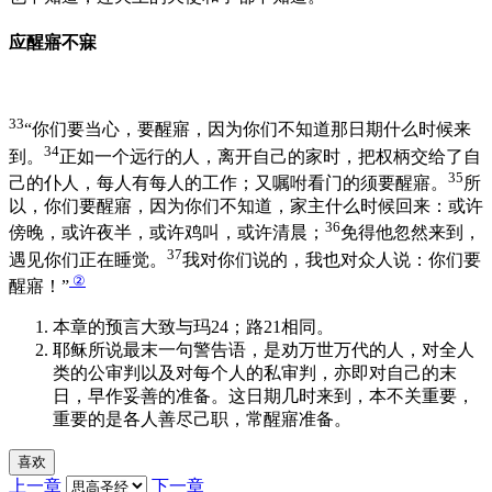
应醒寤不寐
33
“你们要当心，要醒寤，因为你们不知道那日期什么时候来
34
到。
正如一个远行的人，离开自己的家时，把权柄交给了自
35
己的仆人，每人有每人的工作；又嘱咐看门的须要醒寤。
所
以，你们要醒寤，因为你们不知道，家主什么时候回来：或许
36
傍晚，或许夜半，或许鸡叫，或许清晨；
免得他忽然来到，
37
遇见你们正在睡觉。
我对你们说的，我也对众人说：你们要
②
醒寤！”
本章的预言大致与玛24；路21相同。
耶稣所说最末一句警告语，是劝万世万代的人，对全人
类的公审判以及对每个人的私审判，亦即对自己的末
日，早作妥善的准备。这日期几时来到，本不关重要，
重要的是各人善尽己职，常醒寤准备。
喜欢
上一章
下一章