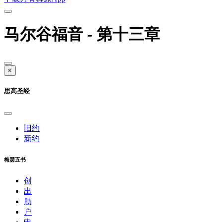
马尔谷福音 - 第十三章
×
思高圣经
旧约
新约
梅瑟五书
创
出
肋
户