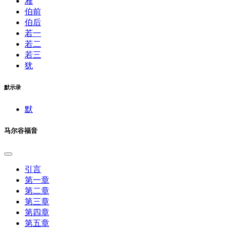
雅
伯前
伯后
若一
若二
若三
犹
默示录
默
马尔谷福音
引言
第一章
第二章
第三章
第四章
第五章