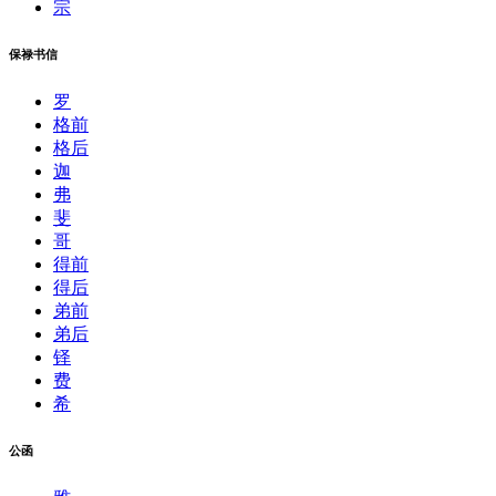
宗
保禄书信
罗
格前
格后
迦
弗
斐
哥
得前
得后
弟前
弟后
铎
费
希
公函