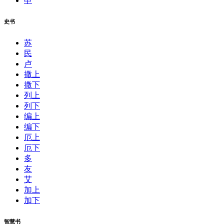
申
史书
苏
民
卢
撒上
撒下
列上
列下
编上
编下
厄上
厄下
多
友
艾
加上
加下
智慧书