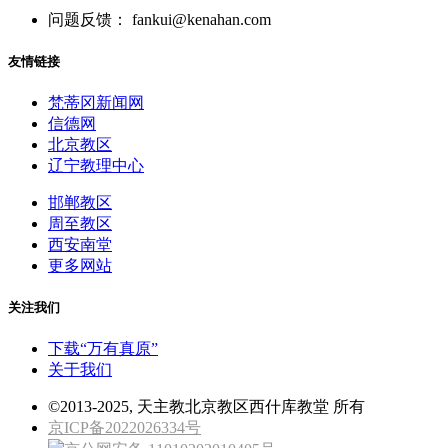
问题反馈： fankui@kenahan.com
友情链接
梵蒂冈新闻网
信德网
北京教区
辽宁教理中心
邯郸教区
周至教区
西安南堂
更多网站
关注我们
下载“万有真原”
关于我们
©2013-2025, 天主教北京教区西什库教堂 所有
京ICP备2022026334号