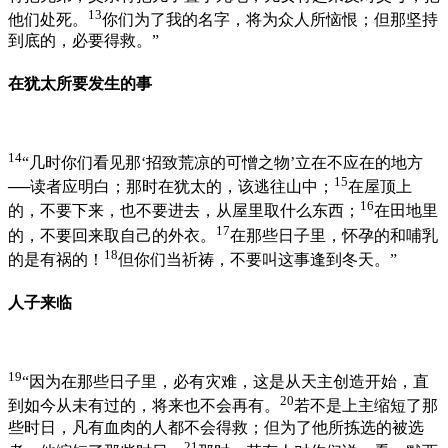
13
他们处死。
你们为了我的名字，将为众人所恼恨；但那坚持
到底的，必要得救。”
在犹太所要发生的事
14
“几时你们看见那‘招致荒凉的可憎之物’立在不应在的地方
15
──读者应明白；那时在犹太的，该逃往山中；
在屋顶上
16
的，不要下来，也不要进去，从屋里取什么东西；
在田地里
17
的，不要回来取自己的外衣。
在那些日子里，怀孕的和哺乳
18
的是有祸的！
但你们当祈祷，不要叫这事逢到冬天。”
人子来临
19
“因为在那些日子里，必有灾难，这是从天主创造开始，直
20
到如今从未有过的，将来也不会再有。
若不是上主缩短了那
些时日，凡有血肉的人都不会得救；但为了他所拣选的被选
21