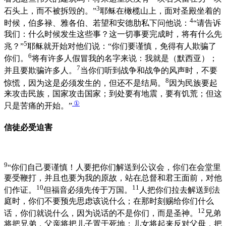
3
石头上，而不被拆毁的。”
耶稣在橄榄山上，面对圣殿坐着的
4
时候，伯多禄、雅各伯、若望和安德肋私下问他说：
“请告诉
我们：什么时候发生这些事？这一切事要完成时，将有什么先
5
兆？”
耶稣就开始对他们说：“你们要谨慎，免得有人欺骗了
6
你们。
将有许多人假冒我的名字来说：我就是（默西亚）；
7
并且要欺骗许多人。
当你们听到战争和战争的风声时，不要
8
惊慌，因为这是必须发生的，但还不是结局。
因为民族要起
来攻击民族，国家攻击国家；到处要有地震，要有饥荒；但这
①
只是苦痛的开始。”
信徒必受迫害
9
“你们自己要谨慎！人要把你们解送到公议会，你们在会堂里
要受鞭打，并且也要为我的原故，站在总督和君王面前，对他
10
11
们作证。
但福音必须先传于万国。
人把你们拉去解送到法
庭时，你们不要预先思虑该说什么；在那时刻赐给你们什么
12
话，你们就说什么，因为说话的不是你们，而是圣神。
兄弟
将把兄弟，父亲将把儿子置于死地；儿女将起来反对父母，把