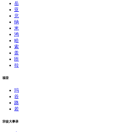
岳
亚
北
纳
米
鸿
哈
索
盖
匝
拉
福音
玛
谷
路
若
宗徒大事录