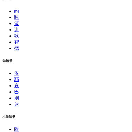
约
咏
箴
训
歌
智
德
先知书
依
耶
哀
巴
则
达
小先知书
欧