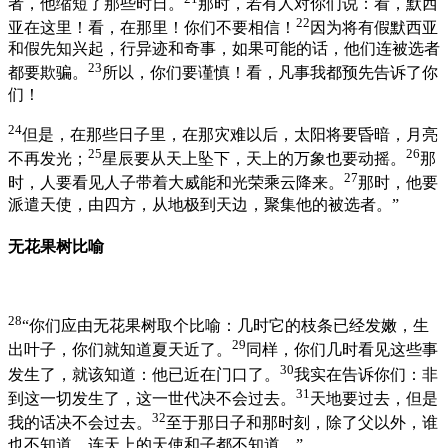
者，他缩短了那些时日。
那时，若有人对你们说：看，默西
22
亚在这里！看，在那里！你们不要相信！
因为将有假默西亚
和假先知兴起，行异迹和奇事，如果可能的话，他们连被选者
23
都要欺骗。
所以，你们要谨慎！看，凡事我都预先告诉了你
们！
24
但是，在那些日子里，在那灾难以后，太阳将要昏暗，月亮
25
26
不再发光；
星辰要从天上坠下，天上的万象也要动摇。
那
27
时，人要看见人子带着大威能和光荣乘云降来。
那时，他要
派遣天使，由四方，从地极到天边，聚集他的被选者。”
无花果树比喻
28
“你们应由无花果树取个比喻：几时它的枝条已经发嫩，生
29
出叶子，你们就知道夏天近了。
同样，你们几时看见这些事
30
发生了，就该知道：他已近在门口了。
我实在告诉你们：非
31
到这一切发生了，这一世代决不会过去。
天地要过去，但是
32
我的话决不会过去。
至于那日子和那时刻，除了父以外，谁
也不知道，连天上的天使和子都不知道。”