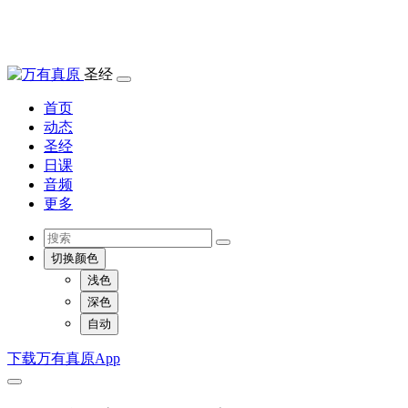
圣经
首页
动态
圣经
日课
音频
更多
切换颜色
浅色
深色
自动
下载万有真原App