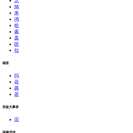
北
纳
米
鸿
哈
索
盖
匝
拉
福音
玛
谷
路
若
宗徒大事录
宗
保禄书信