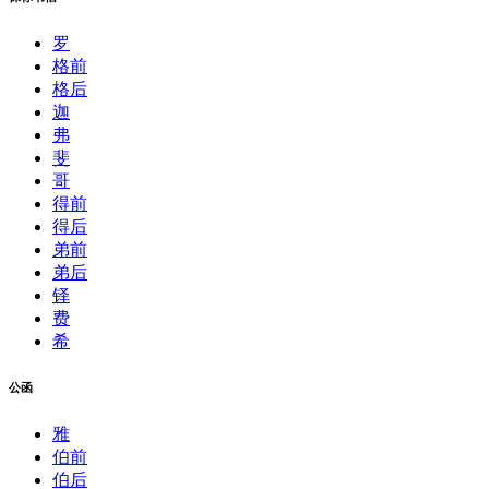
罗
格前
格后
迦
弗
斐
哥
得前
得后
弟前
弟后
铎
费
希
公函
雅
伯前
伯后