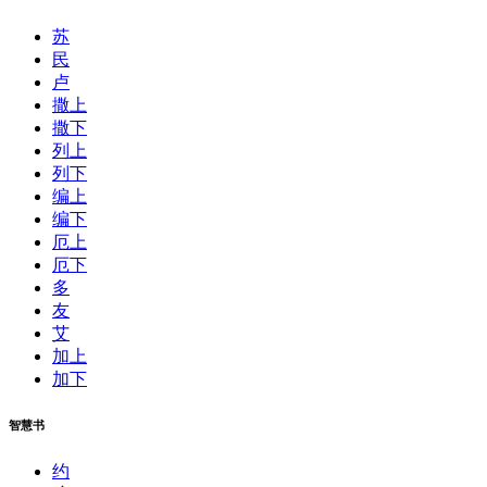
苏
民
卢
撒上
撒下
列上
列下
编上
编下
厄上
厄下
多
友
艾
加上
加下
智慧书
约