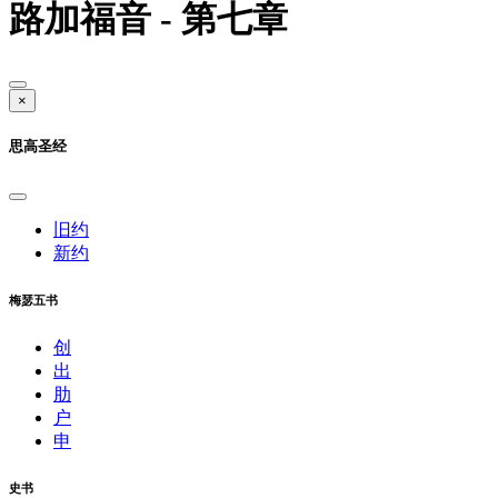
路加福音 - 第七章
×
思高圣经
旧约
新约
梅瑟五书
创
出
肋
户
申
史书