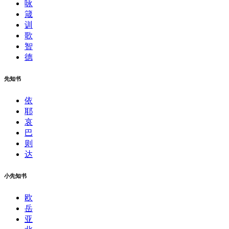
咏
箴
训
歌
智
德
先知书
依
耶
哀
巴
则
达
小先知书
欧
岳
亚