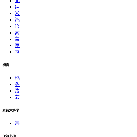
北
纳
米
鸿
哈
索
盖
匝
拉
福音
玛
谷
路
若
宗徒大事录
宗
保禄书信