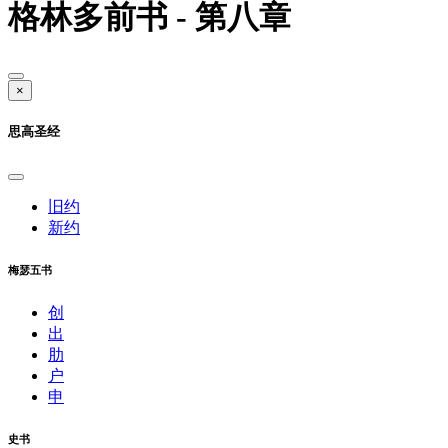
格林多前书 - 第八章
×
思高圣经
旧约
新约
梅瑟五书
创
出
肋
户
申
史书