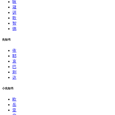
咏
箴
训
歌
智
德
先知书
依
耶
哀
巴
则
达
小先知书
欧
岳
亚