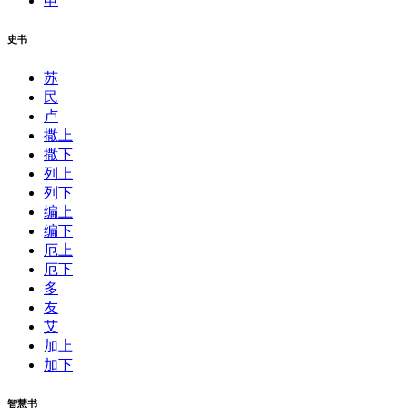
申
史书
苏
民
卢
撒上
撒下
列上
列下
编上
编下
厄上
厄下
多
友
艾
加上
加下
智慧书