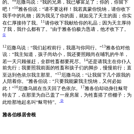
9
的。”
厄撒乌说：“我的兄弟，我已够富足了；你的，你留下
10
吧！”
雅各伯说：“请不要这样！我若真蒙你悦纳，请你收下
我手中的礼物；因为我见了你的面，就如见了天主的面；你实
11
在仁厚接待了我。
请你收下我献给你的礼品；因为天主厚待
了我，我什么都有了。”由于雅各伯极力恳请，他才收下了。
①
12
13
厄撒乌说：“我们起程前行，我愿与你同行。”
雅各伯对他
说：“我主知道，孩子尚幼小，我还要照顾尚在哺乳的牛羊，
14
若一天只顾催赶，全群牲畜都要死尽。
还是请我主在你仆人
前先行；我要照我前面的牲畜和孩子们的脚步，慢慢前行；直
15
至达到色依尔我主那里。”
厄撒乌说：“让我留下几个跟我的
人陪着你。”雅各伯说：“只要我能蒙我主悦纳，又何必如
16
17
此！”
厄撒乌就在当天回了色依尔。
雅各伯却动身往稣苛
特去了，在那里为自己盖了一座房屋，为牲畜搭了些棚子；为
②
此给那地起名叫“稣苛特”。
雅各伯移居舍根