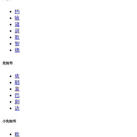
约
咏
箴
训
歌
智
德
先知书
依
耶
哀
巴
则
达
小先知书
欧