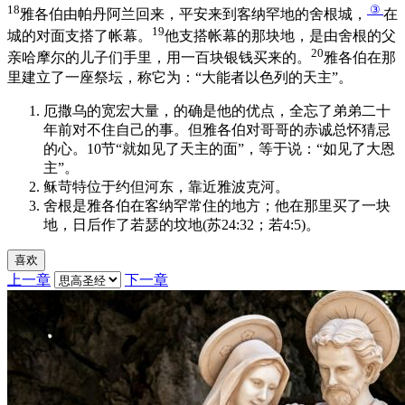
18
③
雅各伯由帕丹阿兰回来，平安来到客纳罕地的舍根城，
在
19
城的对面支搭了帐幕。
他支搭帐幕的那块地，是由舍根的父
20
亲哈摩尔的儿子们手里，用一百块银钱买来的。
雅各伯在那
里建立了一座祭坛，称它为：“大能者以色列的天主”。
厄撒乌的宽宏大量，的确是他的优点，全忘了弟弟二十
年前对不住自己的事。但雅各伯对哥哥的赤诚总怀猜忌
的心。10节“就如见了天主的面”，等于说：“如见了大恩
主”。
稣苛特位于约但河东，靠近雅波克河。
舍根是雅各伯在客纳罕常住的地方；他在那里买了一块
地，日后作了若瑟的坟地(苏24:32；若4:5)。
喜欢
上一章
下一章