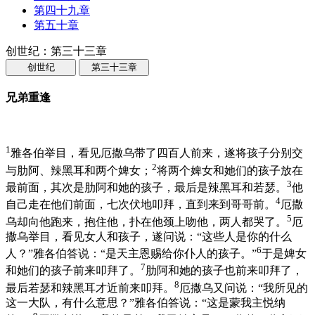
第四十九章
第五十章
创世纪：第三十三章
创世纪
第三十三章
兄弟重逢
1
雅各伯举目，看见厄撒乌带了四百人前来，遂将孩子分别交
2
与肋阿、辣黑耳和两个婢女；
将两个婢女和她们的孩子放在
3
最前面，其次是肋阿和她的孩子，最后是辣黑耳和若瑟。
他
4
自己走在他们前面，七次伏地叩拜，直到来到哥哥前。
厄撒
5
乌却向他跑来，抱住他，扑在他颈上吻他，两人都哭了。
厄
撒乌举目，看见女人和孩子，遂问说：“这些人是你的什么
6
人？”雅各伯答说：“是天主恩赐给你仆人的孩子。”
于是婢女
7
和她们的孩子前来叩拜了。
肋阿和她的孩子也前来叩拜了，
8
最后若瑟和辣黑耳才近前来叩拜。
厄撒乌又问说：“我所见的
这一大队，有什么意思？”雅各伯答说：“这是蒙我主悦纳