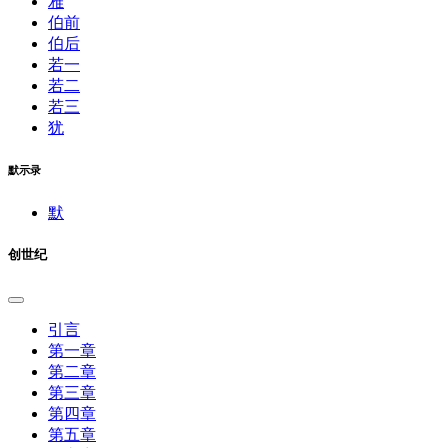
雅
伯前
伯后
若一
若二
若三
犹
默示录
默
创世纪
引言
第一章
第二章
第三章
第四章
第五章