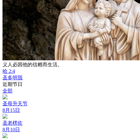
义人必因他的信赖而生活。
哈 2:4
圣多明我
近期节日
全部
圣母升天节
8月15日
圣老楞佐
8月10日