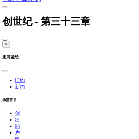
创世纪 - 第三十三章
×
思高圣经
旧约
新约
梅瑟五书
创
出
肋
户