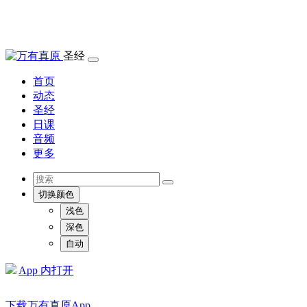
圣经
首页
动态
圣经
日课
音频
更多
切换颜色
浅色
深色
自动
App 内打开
下载万有真原App