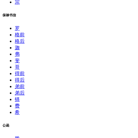
宗
保禄书信
罗
格前
格后
迦
弗
斐
哥
得前
得后
弟前
弟后
铎
费
希
公函