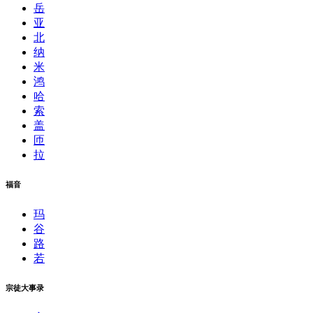
岳
亚
北
纳
米
鸿
哈
索
盖
匝
拉
福音
玛
谷
路
若
宗徒大事录