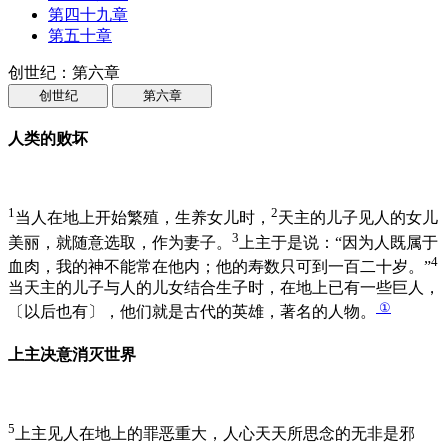
第四十九章
第五十章
创世纪：第六章
创世纪
第六章
人类的败坏
1
2
当人在地上开始繁殖，生养女儿时，
天主的儿子见人的女儿
3
美丽，就随意选取，作为妻子。
上主于是说：“因为人既属于
4
血肉，我的神不能常在他内；他的寿数只可到一百二十岁。”
当天主的儿子与人的儿女结合生子时，在地上已有一些巨人，
①
〔以后也有〕，他们就是古代的英雄，著名的人物。
上主决意消灭世界
5
上主见人在地上的罪恶重大，人心天天所思念的无非是邪