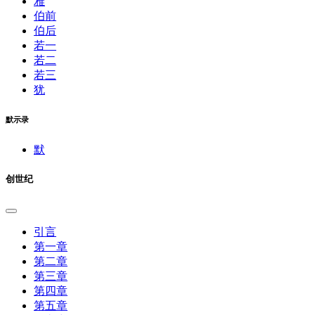
雅
伯前
伯后
若一
若二
若三
犹
默示录
默
创世纪
引言
第一章
第二章
第三章
第四章
第五章