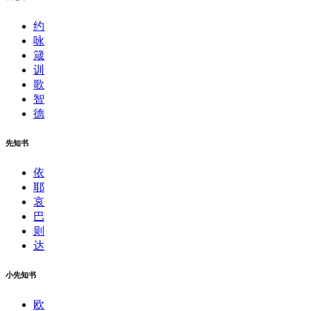
约
咏
箴
训
歌
智
德
先知书
依
耶
哀
巴
则
达
小先知书
欧