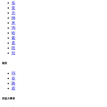
岳
亚
北
纳
米
鸿
哈
索
盖
匝
拉
福音
玛
谷
路
若
宗徒大事录