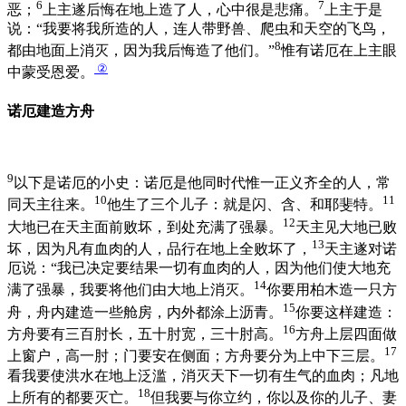
6
7
恶；
上主遂后悔在地上造了人，心中很是悲痛。
上主于是
说：“我要将我所造的人，连人带野兽、爬虫和天空的飞鸟，
8
都由地面上消灭，因为我后悔造了他们。”
惟有诺厄在上主眼
②
中蒙受恩爱。
诺厄建造方舟
9
以下是诺厄的小史：诺厄是他同时代惟一正义齐全的人，常
10
11
同天主往来。
他生了三个儿子：就是闪、含、和耶斐特。
12
大地已在天主面前败坏，到处充满了强暴。
天主见大地已败
13
坏，因为凡有血肉的人，品行在地上全败坏了，
天主遂对诺
厄说：“我已决定要结果一切有血肉的人，因为他们使大地充
14
满了强暴，我要将他们由大地上消灭。
你要用柏木造一只方
15
舟，舟内建造一些舱房，内外都涂上沥青。
你要这样建造：
16
方舟要有三百肘长，五十肘宽，三十肘高。
方舟上层四面做
17
上窗户，高一肘；门要安在侧面；方舟要分为上中下三层。
看我要使洪水在地上泛滥，消灭天下一切有生气的血肉；凡地
18
上所有的都要灭亡。
但我要与你立约，你以及你的儿子、妻