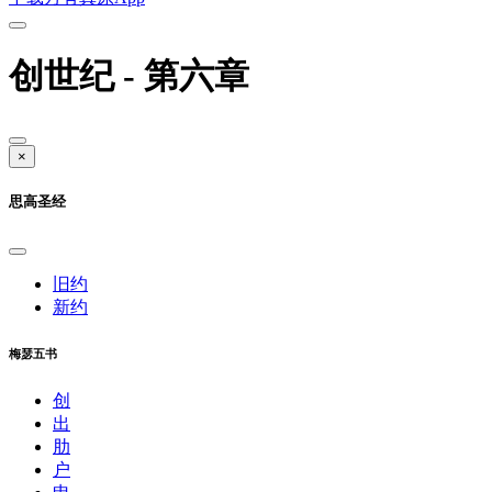
创世纪 - 第六章
×
思高圣经
旧约
新约
梅瑟五书
创
出
肋
户