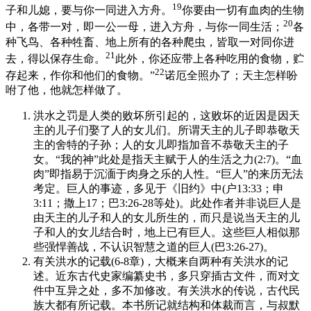
19
子和儿媳，要与你一同进入方舟。
你要由一切有血肉的生物
20
中，各带一对，即一公一母，进入方舟，与你一同生活；
各
种飞鸟、各种牲畜、地上所有的各种爬虫，皆取一对同你进
21
去，得以保存生命。
此外，你还应带上各种吃用的食物，贮
22
存起来，作你和他们的食物。”
诺厄全照办了；天主怎样吩
咐了他，他就怎样做了。
洪水之罚是人类的败坏所引起的，这败坏的近因是因天
主的儿子们娶了人的女儿们。所谓天主的儿子即恭敬天
主的舍特的子孙；人的女儿即指加音不恭敬天主的子
女。“我的神”此处是指天主赋于人的生活之力(2:7)。“血
肉”即指易于沉湎于肉身之乐的人性。“巨人”的来历无法
考定。巨人的事迹，多见于《旧约》中(户13:33；申
3:11；撒上17；巴3:26-28等处)。此处作者并非说巨人是
由天主的儿子和人的女儿所生的，而只是说当天主的儿
子和人的女儿结合时，地上已有巨人。这些巨人相似那
些强悍善战，不认识智慧之道的巨人(巴3:26-27)。
有关洪水的记载(6-8章)，大概来自两种有关洪水的记
述。近东古代史家编纂史书，多只穿插古文件，而对文
件中互异之处，多不加修改。有关洪水的传说，古代民
族大都有所记载。本书所记就结构和体裁而言，与叔默