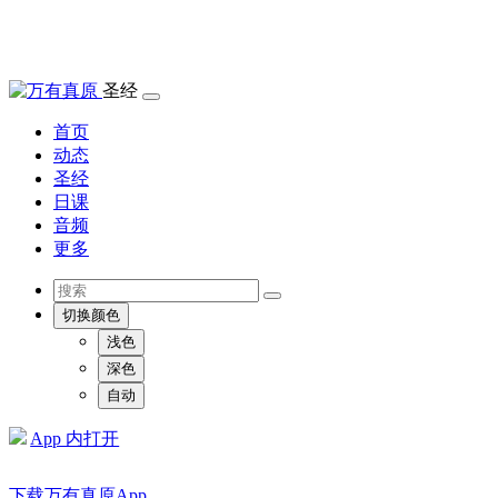
圣经
首页
动态
圣经
日课
音频
更多
切换颜色
浅色
深色
自动
App 内打开
下载万有真原App