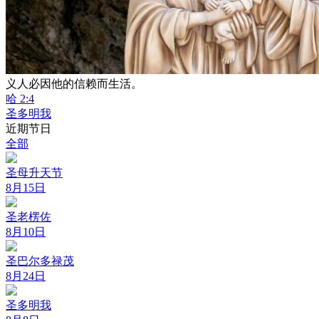
义人必因他的信赖而生活。
哈 2:4
圣多明我
近期节日
全部
圣母升天节
8月15日
圣老楞佐
8月10日
圣巴尔多禄茂
8月24日
圣多明我