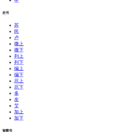
申
史书
苏
民
卢
撒上
撒下
列上
列下
编上
编下
厄上
厄下
多
友
艾
加上
加下
智慧书