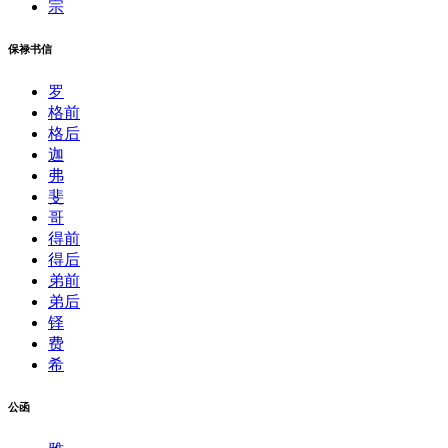
宗
保禄书信
罗
格前
格后
迦
弗
斐
哥
得前
得后
弟前
弟后
铎
费
希
公函