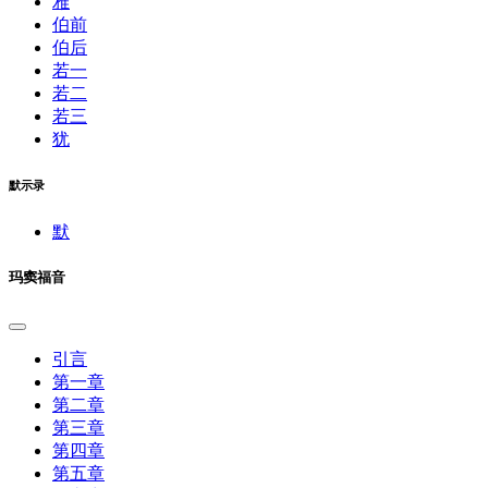
雅
伯前
伯后
若一
若二
若三
犹
默示录
默
玛窦福音
引言
第一章
第二章
第三章
第四章
第五章