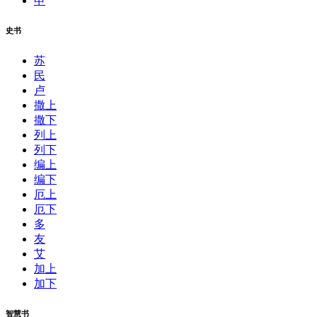
申
史书
苏
民
卢
撒上
撒下
列上
列下
编上
编下
厄上
厄下
多
友
艾
加上
加下
智慧书