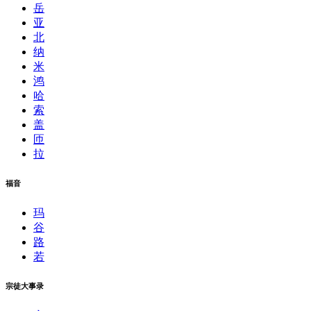
岳
亚
北
纳
米
鸿
哈
索
盖
匝
拉
福音
玛
谷
路
若
宗徒大事录