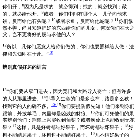
8
你们开，
因为凡是求的，就必得到；找的，就必找到；敲
9
的，就必给他开。
或者，你们中间有哪个人，儿子向他求
10
11
饼，反而给他石头呢？
或者求鱼，反而给他蛇呢？
你们纵
然不善，尚且知道把好的东西给你们的儿女，何况你们在天之
父，岂不更将好的赐与求他的人？
12
所以，凡你们愿意人给你们做的，你们也要照样给人做：法
②
律和先知即在于此。”
辨别真假好坏的训言
13
“你们要从窄门进去，因为宽门和大路导入丧亡；但有许多
14
的人从那里进去。
那导入生命的门是多么窄，路是多么狭！
③
15
找到它的人的确不多。
你们要提防假先知！他们来到你们
16
跟前，外披羊毛，内里却是凶残的豺狼。
你们可凭他们的果
实辨别他们：荆棘上岂能收到葡萄？或者疾藜上岂能收到无花
17
18
果？
这样，凡是好树都结好果子，而坏树都结坏果子；
好
19
树不能结坏果子，坏树也不能结好果子。
凡不结好果子的