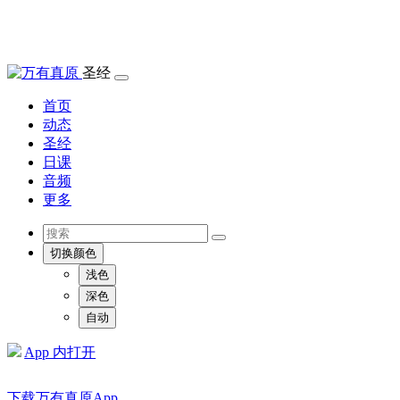
圣经
首页
动态
圣经
日课
音频
更多
切换颜色
浅色
深色
自动
App 内打开
下载万有真原App