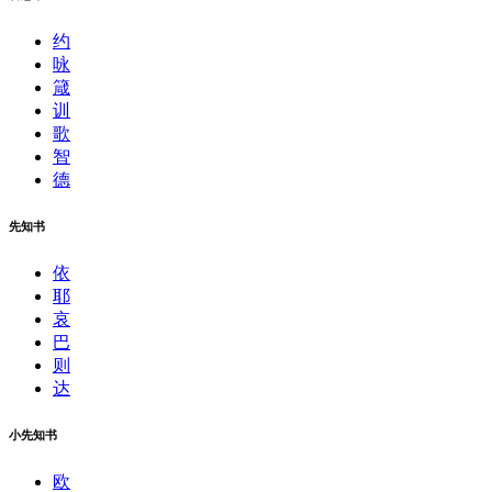
约
咏
箴
训
歌
智
德
先知书
依
耶
哀
巴
则
达
小先知书
欧