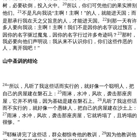
20
树，必要砍倒，投入火中。
所以，你们可凭他们的果实辨别
21
他们。
不是凡向我说“主啊！主啊！”的人，就能进天国；而
22
是那承行我在天之父旨意的人，才能进天国。
到那一天有许
多人要向我说：主啊！主啊！我们不是因你的名字说过预言，
23
因你的名字驱过魔鬼，因你的名字行过许多奇迹吗？
那时，
我必要向他们声明说：我从来不认识你们，你们这些作恶的
人，离开我吧！”
山中圣训的结论
24
“所以，凡听了我这些话而实行的，就好像一个聪明人，把
25
自己的房屋建在磐石上：
雨淋，水冲，风吹，袭击那座房
26
屋，它并不坍塌，因为基础是建在磐石上。
凡听了我这些话
而不实行的，就好像一个愚昧人，把自己的房屋建在沙土上：
27
雨淋，水冲，风吹，袭击那座房屋，它就坍塌了，且坍塌的
很惨。”
28
29
耶稣讲完了这些话，群众都惊奇他的教训，
因为他教训他