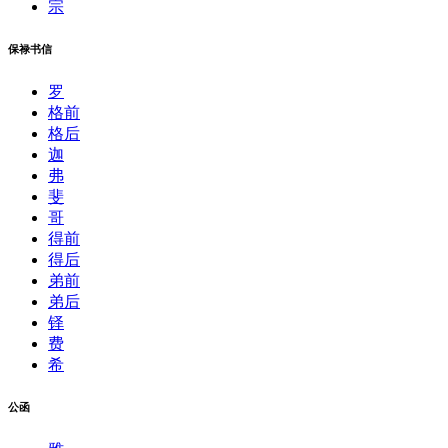
宗
保禄书信
罗
格前
格后
迦
弗
斐
哥
得前
得后
弟前
弟后
铎
费
希
公函