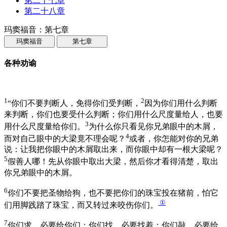
第二十七章
第二十八章
玛窦福音：第七章
玛窦福音
第七章
各种劝谕
1
2
“你们不要判断人，免得你们受判断，
因为你们用什么判断
来判断，你们也要受什么判断；你们用什么尺度量给人，也要
3
用什么尺度量给你们。
为什么你只看见你兄弟眼中的木屑，
4
而对自己眼中的大梁竟不理会呢？
或者，你怎能对你的兄弟
说：让我把你眼中的木屑取出来，而你眼中却有一根大梁呢？
5
假善人哪！先从你眼中取出大梁，然后你才看得清楚，取出
你兄弟眼中的木屑。
6
你们不要把圣物给狗，也不要把你们的珠宝投在猪前，怕它
①
们用脚践踏了珠宝，而又转过来咬伤你们。
7
你们求，必要给你们；你们找，必要找着；你们敲，必要给