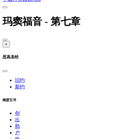
玛窦福音 - 第七章
×
思高圣经
旧约
新约
梅瑟五书
创
出
肋
户