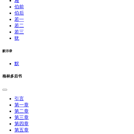
雅
伯前
伯后
若一
若二
若三
犹
默示录
默
格林多后书
引言
第一章
第二章
第三章
第四章
第五章