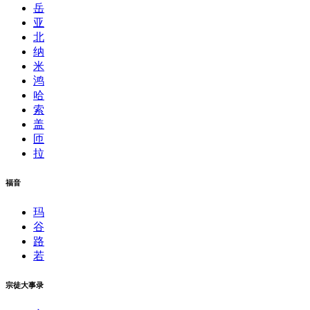
岳
亚
北
纳
米
鸿
哈
索
盖
匝
拉
福音
玛
谷
路
若
宗徒大事录