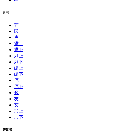
申
史书
苏
民
卢
撒上
撒下
列上
列下
编上
编下
厄上
厄下
多
友
艾
加上
加下
智慧书