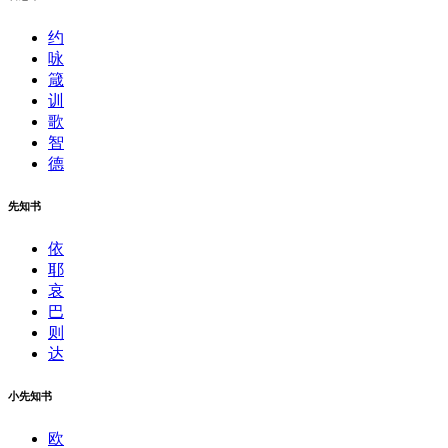
约
咏
箴
训
歌
智
德
先知书
依
耶
哀
巴
则
达
小先知书
欧