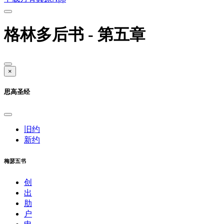
格林多后书 - 第五章
×
思高圣经
旧约
新约
梅瑟五书
创
出
肋
户