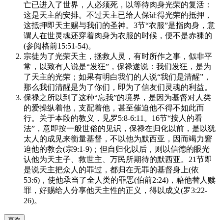
亡已进入了世界，人必须死，以等待肉身光荣的复活：
这是天主的安排。不过天主已给人保证得光荣的抵押，
这抵押即天主赐与我们的圣神。3节“衣服”是指肉身，意
谓人在世灵魂还穿着肉身为衣服的时候，便不是赤裸的
(参阅格前15:51-54)。
宗徒为了光荣天主，拯救人灵，有时所作之事，似非平
常，以致有人说是“发狂”，保禄遂说：我们发狂，是为
了天主的光荣；如果有明白我们的人说“我们是清醒”，
那么我们清醒是为了你们，即为了信友们灵魂的利益。
保禄之所以到了这种“忘我”的境界，是因为基督对人类
的爱操纵着他，支配着他，甚至催迫他不得不如此而
行。关于本段的教义，见罗5:8-6:11。16节“按人的看
法”，意即按一般世俗的见识，保禄在归化以前，是以犹
太人的成见来衡量基督，不以他为默西亚，因而竭力窘
迫他的教会(宗9:1-9)；但自归化以后，则以信德的眼光
认他为天主子、救世主、万民所期待的默西亚。21节即
是说天主把众人的罪过，都归在无罪的基督身上(依
53:6)，使他承当了全人类的罪恶(伯前2:24)，藉他替人赎
罪，好赐给人分享他天主性的正义，得以成义(罗3:22-
26)。
喜欢