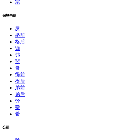
宗
保禄书信
罗
格前
格后
迦
弗
斐
哥
得前
得后
弟前
弟后
铎
费
希
公函