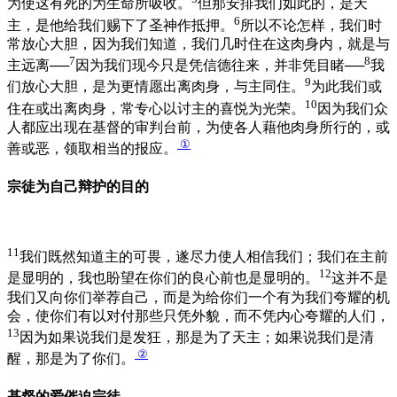
为使这有死的为生命所吸收。
但那安排我们如此的，是天
6
主，是他给我们赐下了圣神作抵押。
所以不论怎样，我们时
常放心大胆，因为我们知道，我们几时住在这肉身内，就是与
7
8
主远离──
因为我们现今只是凭信德往来，并非凭目睹──
我
9
们放心大胆，是为更情愿出离肉身，与主同住。
为此我们或
10
住在或出离肉身，常专心以讨主的喜悦为光荣。
因为我们众
人都应出现在基督的审判台前，为使各人藉他肉身所行的，或
①
善或恶，领取相当的报应。
宗徒为自己辩护的目的
11
我们既然知道主的可畏，遂尽力使人相信我们；我们在主前
12
是显明的，我也盼望在你们的良心前也是显明的。
这并不是
我们又向你们举荐自己，而是为给你们一个有为我们夸耀的机
会，使你们有以对付那些只凭外貌，而不凭内心夸耀的人们，
13
因为如果说我们是发狂，那是为了天主；如果说我们是清
②
醒，那是为了你们。
基督的爱催迫宗徒