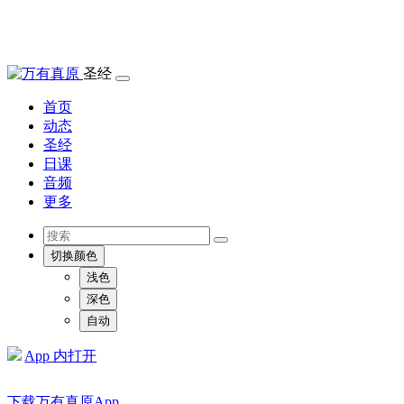
圣经
首页
动态
圣经
日课
音频
更多
切换颜色
浅色
深色
自动
App 内打开
下载万有真原App