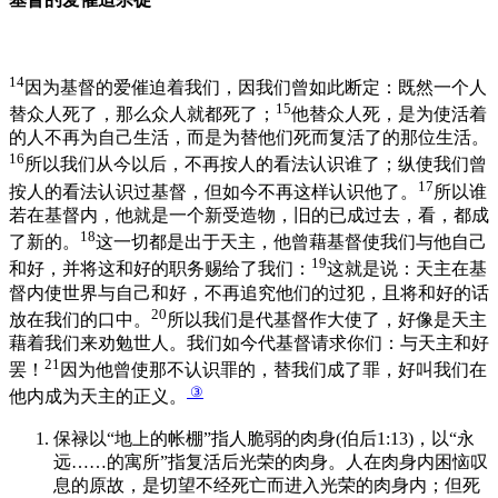
14
因为基督的爱催迫着我们，因我们曾如此断定：既然一个人
15
替众人死了，那么众人就都死了；
他替众人死，是为使活着
的人不再为自己生活，而是为替他们死而复活了的那位生活。
16
所以我们从今以后，不再按人的看法认识谁了；纵使我们曾
17
按人的看法认识过基督，但如今不再这样认识他了。
所以谁
若在基督内，他就是一个新受造物，旧的已成过去，看，都成
18
了新的。
这一切都是出于天主，他曾藉基督使我们与他自己
19
和好，并将这和好的职务赐给了我们：
这就是说：天主在基
督内使世界与自己和好，不再追究他们的过犯，且将和好的话
20
放在我们的口中。
所以我们是代基督作大使了，好像是天主
藉着我们来劝勉世人。我们如今代基督请求你们：与天主和好
21
罢！
因为他曾使那不认识罪的，替我们成了罪，好叫我们在
③
他内成为天主的正义。
保禄以“地上的帐棚”指人脆弱的肉身(伯后1:13)，以“永
远……的寓所”指复活后光荣的肉身。人在肉身内困恼叹
息的原故，是切望不经死亡而进入光荣的肉身内；但死