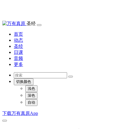
圣经
首页
动态
圣经
日课
音频
更多
切换颜色
浅色
深色
自动
下载万有真原App