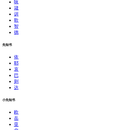
咏
箴
训
歌
智
德
先知书
依
耶
哀
巴
则
达
小先知书
欧
岳
亚