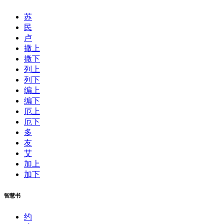
苏
民
卢
撒上
撒下
列上
列下
编上
编下
厄上
厄下
多
友
艾
加上
加下
智慧书
约