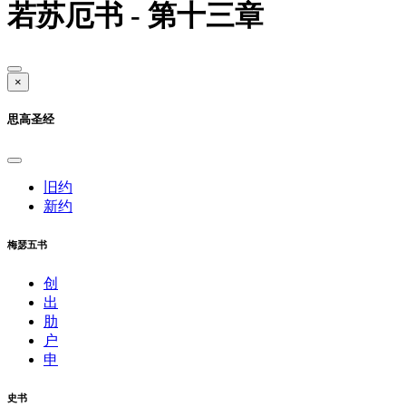
若苏厄书 - 第十三章
×
思高圣经
旧约
新约
梅瑟五书
创
出
肋
户
申
史书