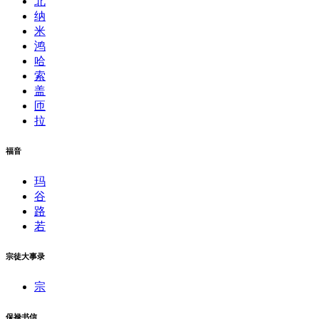
北
纳
米
鸿
哈
索
盖
匝
拉
福音
玛
谷
路
若
宗徒大事录
宗
保禄书信