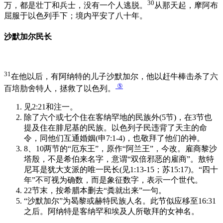
30
万，都是壮丁和兵士，没有一个人逃脱。
从那天起，摩阿布
屈服于以色列手下；境内平安了八十年。
沙默加尔民长
31
在他以后，有阿纳特的儿子沙默加尔，他以赶牛棒击杀了六
⑤
百培肋舍特人，拯救了以色列。
见2:21和注一。
除了六个或七个住在客纳罕地的民族外(5节)，在3节也
提及住在腓尼基的民族。以色列子民违背了天主的命
令，同他们互通婚姻(申7:1-4)，也敬拜了他们的神。
8、10两节的“厄东王”，原作“阿兰王”，今改。雇商黎沙
塔殷，不是希伯来名字，意谓“双倍邪恶的雇商”。敖特
尼耳是犹大支派的唯一民长(见1:13-15；苏15:17)。“四十
年”不可视为确数，而是象征数字，表示一个世代。
22节末，按希腊本删去“粪就出来”一句。
“沙默加尔”为曷黎或赫特民族人名。此节似应移至16:31
之后。阿纳特是客纳罕和埃及人所敬拜的女神名。