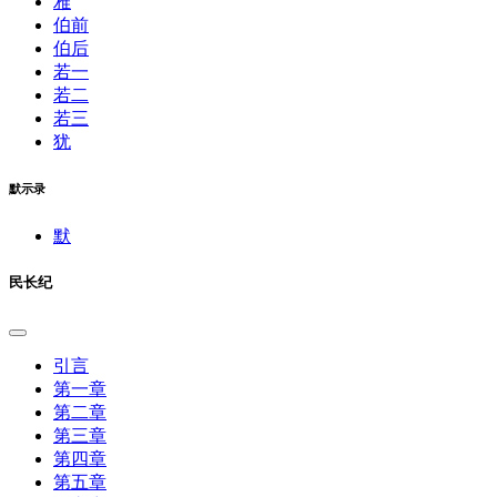
雅
伯前
伯后
若一
若二
若三
犹
默示录
默
民长纪
引言
第一章
第二章
第三章
第四章
第五章