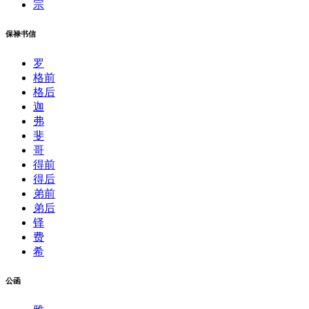
宗
保禄书信
罗
格前
格后
迦
弗
斐
哥
得前
得后
弟前
弟后
铎
费
希
公函