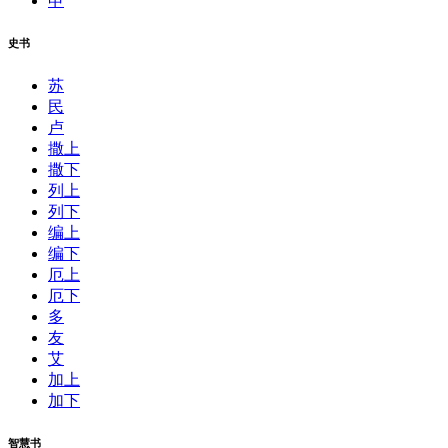
申
史书
苏
民
卢
撒上
撒下
列上
列下
编上
编下
厄上
厄下
多
友
艾
加上
加下
智慧书