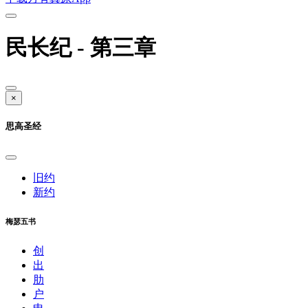
民长纪 - 第三章
×
思高圣经
旧约
新约
梅瑟五书
创
出
肋
户