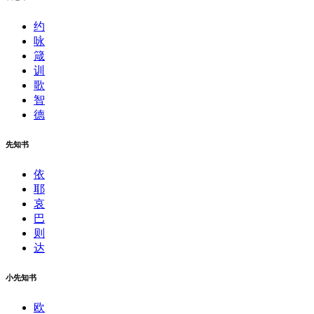
约
咏
箴
训
歌
智
德
先知书
依
耶
哀
巴
则
达
小先知书
欧