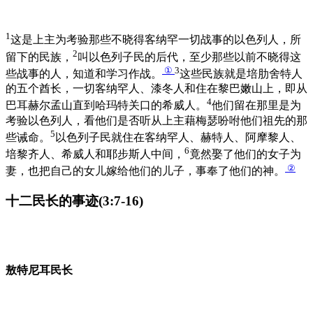
1
这是上主为考验那些不晓得客纳罕一切战事的以色列人，所
2
留下的民族，
叫以色列子民的后代，至少那些以前不晓得这
①
3
些战事的人，知道和学习作战。
这些民族就是培肋舍特人
的五个酋长，一切客纳罕人、漆冬人和住在黎巴嫩山上，即从
4
巴耳赫尔孟山直到哈玛特关口的希威人。
他们留在那里是为
考验以色列人，看他们是否听从上主藉梅瑟吩咐他们祖先的那
5
些诫命。
以色列子民就住在客纳罕人、赫特人、阿摩黎人、
6
培黎齐人、希威人和耶步斯人中间，
竟然娶了他们的女子为
②
妻，也把自己的女儿嫁给他们的儿子，事奉了他们的神。
十二民长的事迹(3:7-16)
敖特尼耳民长