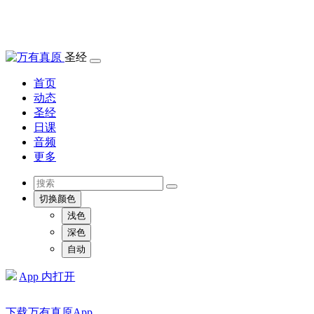
圣经
首页
动态
圣经
日课
音频
更多
切换颜色
浅色
深色
自动
App 内打开
下载万有真原App