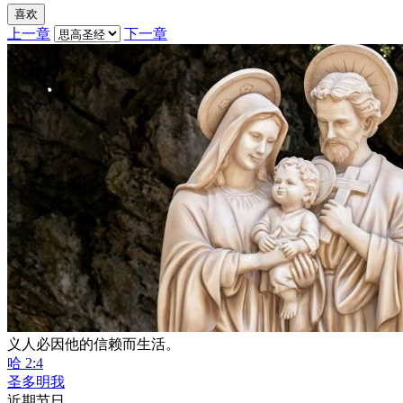
喜欢
上一章
下一章
义人必因他的信赖而生活。
哈 2:4
圣多明我
近期节日