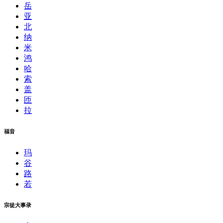
岳
亚
北
纳
米
鸿
哈
索
盖
匝
拉
福音
玛
谷
路
若
宗徒大事录