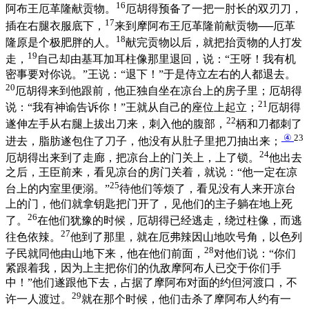
16
阿布王厄革隆献贡物。
厄胡得预备了一把一肘长的双刃刀，
17
插在右腿衣服底下，
来到摩阿布王厄革隆前献贡物──厄革
18
隆原是个极肥胖的人。
献完贡物以后，就把抬贡物的人打发
19
走，
自己却由基耳加耳柱像那里退回，说：“王呀！我有机
密事要对你说。”王说：“退下！”于是侍立左右的人都退去。
20
厄胡得来到他跟前，他正独自坐在凉台上的房子里；厄胡得
21
说：“我有神谕告诉你！”王就从自己的座位上起立；
厄胡得
22
遂伸左手从右腿上拔出刀来，刺入他的腹部，
柄和刀都刺了
④
23
进去，脂肪遂包住了刀子，他没有从肚子里把刀抽出来；
24
厄胡得出来到了走廊，把凉台上的门关上，上了锁。
他出去
之后，王臣前来，看见凉台的房门关着，就说：“他一定在凉
25
台上的内室里便溺。”
待他们等烦了，看见没有人来开凉台
上的门，他们就拿钥匙把门开了，见他们的主子躺在地上死
26
了。
在他们犹豫的时候，厄胡得已经逃走，绕过柱像，而逃
27
往色依辣。
他到了那里，就在厄弗辣因山地吹号角，以色列
28
子民就同他由山地下来，他在他们前面，
对他们说：“你们
紧跟着我，因为上主把你们的仇敌摩阿布人已交于你们手
中！”他们遂跟他下去，占据了摩阿布对面的约但河渡口，不
29
许一人渡过。
就在那个时候，他们击杀了摩阿布人约有一