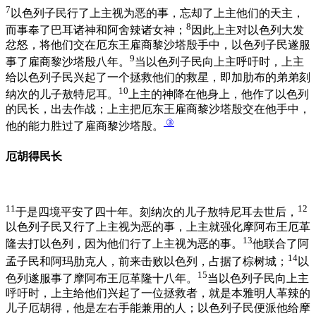
7
以色列子民行了上主视为恶的事，忘却了上主他们的天主，
8
而事奉了巴耳诸神和阿舍辣诸女神；
因此上主对以色列大发
忿怒，将他们交在厄东王雇商黎沙塔殷手中，以色列子民遂服
9
事了雇商黎沙塔殷八年。
当以色列子民向上主呼吁时，上主
给以色列子民兴起了一个拯救他们的救星，即加肋布的弟弟刻
10
纳次的儿子敖特尼耳。
上主的神降在他身上，他作了以色列
的民长，出去作战；上主把厄东王雇商黎沙塔殷交在他手中，
③
他的能力胜过了雇商黎沙塔殷。
厄胡得民长
11
12
于是四境平安了四十年。刻纳次的儿子敖特尼耳去世后，
以色列子民又行了上主视为恶的事，上主就强化摩阿布王厄革
13
隆去打以色列，因为他们行了上主视为恶的事。
他联合了阿
14
孟子民和阿玛肋克人，前来击败以色列，占据了棕树城；
以
15
色列遂服事了摩阿布王厄革隆十八年。
当以色列子民向上主
呼吁时，上主给他们兴起了一位拯救者，就是本雅明人革辣的
儿子厄胡得，他是左右手能兼用的人；以色列子民便派他给摩