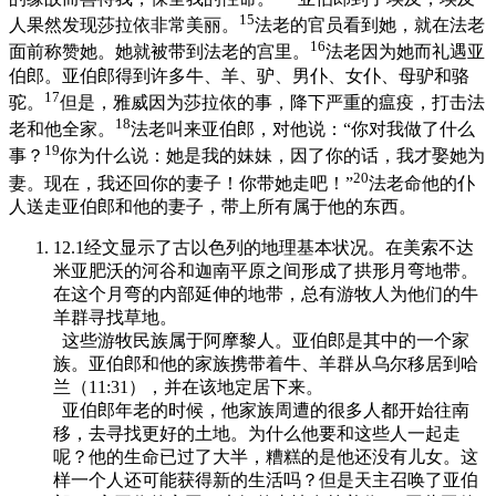
15
人果然发现莎拉依非常美丽。
法老的官员看到她，就在法老
16
面前称赞她。她就被带到法老的宫里。
法老因为她而礼遇亚
伯郎。亚伯郎得到许多牛、羊、驴、男仆、女仆、母驴和骆
17
驼。
但是，雅威因为莎拉依的事，降下严重的瘟疫，打击法
18
老和他全家。
法老叫来亚伯郎，对他说：“你对我做了什么
19
事？
你为什么说：她是我的妹妹，因了你的话，我才娶她为
20
妻。现在，我还回你的妻子！你带她走吧！”
法老命他的仆
人送走亚伯郎和他的妻子，带上所有属于他的东西。
12.1经文显示了古以色列的地理基本状况。在美索不达
米亚肥沃的河谷和迦南平原之间形成了拱形月弯地带。
在这个月弯的内部延伸的地带，总有游牧人为他们的牛
羊群寻找草地。
这些游牧民族属于阿摩黎人。亚伯郎是其中的一个家
族。亚伯郎和他的家族携带着牛、羊群从乌尔移居到哈
兰（11:31），并在该地定居下来。
亚伯郎年老的时候，他家族周遭的很多人都开始往南
移，去寻找更好的土地。为什么他要和这些人一起走
呢？他的生命已过了大半，糟糕的是他还没有儿女。这
样一个人还可能获得新的生活吗？但是天主召唤了亚伯