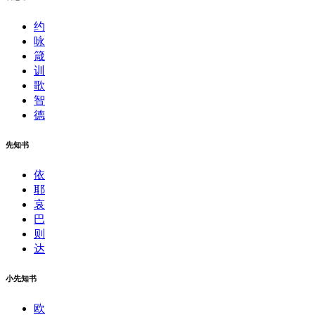
约
咏
箴
训
歌
智
德
先知书
依
耶
哀
巴
则
达
小先知书
欧