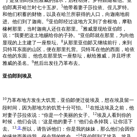
于是亚伯郎按照雅威的指示，启程动身。罗特跟随着他。亚
5
伯郎离开哈兰时七十五岁。
他带着妻子莎拉依、侄儿罗特。
和他们积蓄的财物，以及在哈兰所获得的人口，向迦南地前
6
进。他们到了迦南。
亚伯郎经过这地方又到了舍根地，摩勒
7
橡树那里，当时迦南人还住在那里。
雅威显现给亚伯郎，
说：“我要把这土地赐给你的子孙。”亚伯郎就在那里，为向他
8
显现的上主建了一座祭坛。
从那里亚伯郞又继续前行，来到
贝特耳东面的山区，便在那里扎营。贝特耳在他的西面，哈依
在他的东面 。他也在那里筑一座祭坛，献给雅威，并且呼求
9
雅威的圣名。
然后出发往乃革布去。
亚伯郎到埃及
10
乃革布地方发生大饥荒，亚伯郞便迁徙埃及，想在埃及留一
11
段时间，因为那地方的饥荒十分可怕。
在抵达埃及之前，他
12
对妻子莎拉依说：“你是一个美丽的女子。
埃及人看到你的
时候，他们会说：‘这是他的妻子！’他们会杀掉我，让你活下
13
②
去。
所以，请告诉他们：你是我的妹妹，那么他们会因你
14
的缘故而善待我，保全我的性命。”
亚伯郎到了埃及，埃及