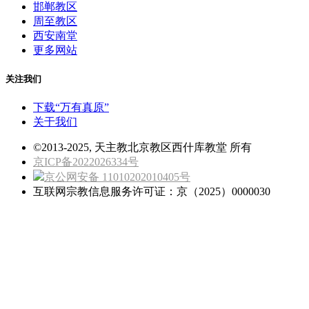
邯郸教区
周至教区
西安南堂
更多网站
关注我们
下载“万有真原”
关于我们
©2013-2025, 天主教北京教区西什库教堂 所有
京ICP备2022026334号
京公网安备 11010202010405号
互联网宗教信息服务许可证：京（2025）0000030