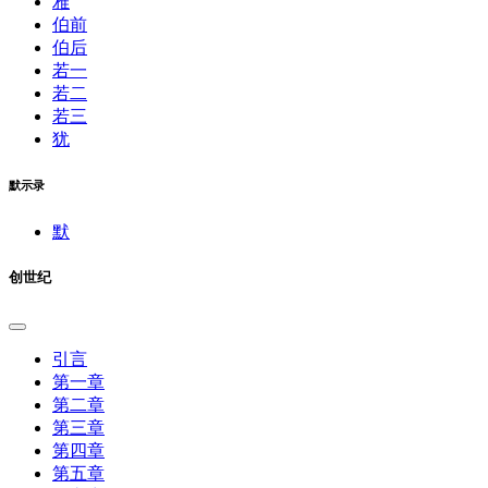
雅
伯前
伯后
若一
若二
若三
犹
默示录
默
创世纪
引言
第一章
第二章
第三章
第四章
第五章