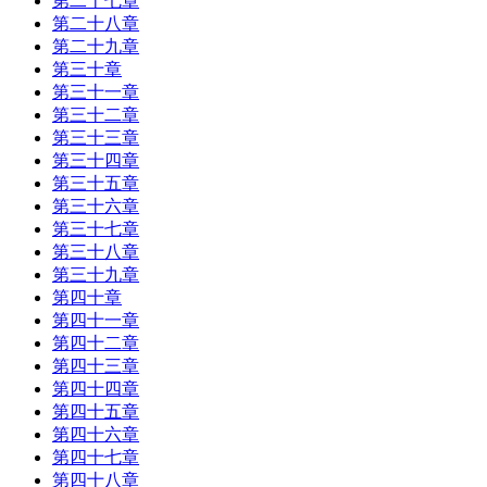
第二十七章
第二十八章
第二十九章
第三十章
第三十一章
第三十二章
第三十三章
第三十四章
第三十五章
第三十六章
第三十七章
第三十八章
第三十九章
第四十章
第四十一章
第四十二章
第四十三章
第四十四章
第四十五章
第四十六章
第四十七章
第四十八章