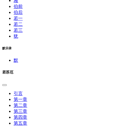
雅
伯前
伯后
若一
若二
若三
犹
默示录
默
若苏厄
引言
第一章
第二章
第三章
第四章
第五章