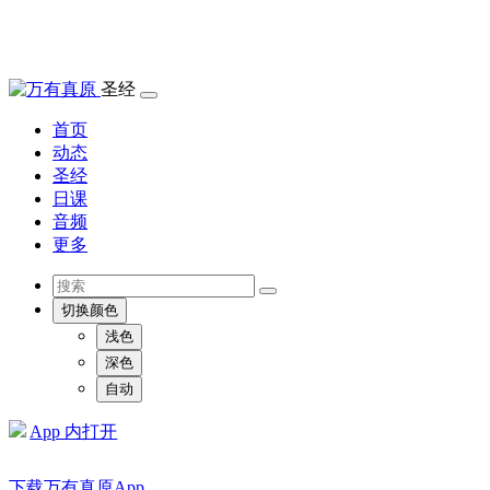
圣经
首页
动态
圣经
日课
音频
更多
切换颜色
浅色
深色
自动
App 内打开
下载万有真原App