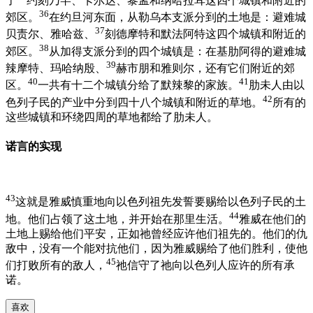
了
约刻乃罕、卡尔达、黎孟和纳哈拉耳这四个城镇和附近的
36
郊区。
在约旦河东面，从勒乌本支派分到的土地是：避难城
37
贝责尔、雅哈兹、
刻德摩特和默法阿特这四个城镇和附近的
38
郊区。
从加得支派分到的四个城镇是：在基肋阿得的避难城
39
辣摩特、玛哈纳殷、
赫市朋和雅则尔，还有它们附近的郊
40
41
区。
一共有十二个城镇分给了默辣黎的家族。
肋未人由以
42
色列子民的产业中分到四十八个城镇和附近的草地。
所有的
这些城镇和环绕四周的草地都给了肋未人。
诺言的实现
43
这就是雅威慎重地向以色列祖先发誓要赐给以色列子民的土
44
地。他们占领了这土地，并开始在那里生活。
雅威在他们的
土地上赐给他们平安，正如祂曾经应许他们祖先的。他们的仇
敌中，没有一个能对抗他们，因为雅威赐给了他们胜利，使他
45
们打败所有的敌人，
祂信守了祂向以色列人应许的所有承
诺。
喜欢