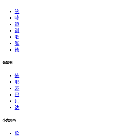
约
咏
箴
训
歌
智
德
先知书
依
耶
哀
巴
则
达
小先知书
欧