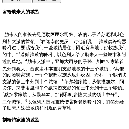
留给肋未人的城邑
1
肋未人的家长去见厄肋阿匝尔司祭、农的儿子若苏厄和以色
2
列各支派的首领，
在迦南的史罗，对他们说：“雅威借著梅瑟
吩咐过，要赐给我们一些城镇居住，附近有草地，好牧放我们
3
的牛。”
遵循雅威的吩咐，以色列人给了肋未人一些城市和附
4
近的草地。
肋未支派中，亚郎大司祭的子孙、刻哈特家族首
5
先分到犹大、西默盎和本雅明支派地域的十三个城镇，
其他
的刻哈特家族，一个个按照宗族从厄弗辣因、丹和半个默纳协
6
支派的领土中分到十个城镇。
革尔雄家族，从依撒加尔、阿
协尔、纳斐塔里和半个默纳协支派的领土中分到十三个城镇。
7
默辣黎家族，从勒乌本、加得和则步隆支派的领土中分到十
8
二个城镇。
以色列人按照雅威借著梅瑟所吩咐的，抽签分给
了肋未人这些城镇和附近的青草地。
刻哈特家族的城邑