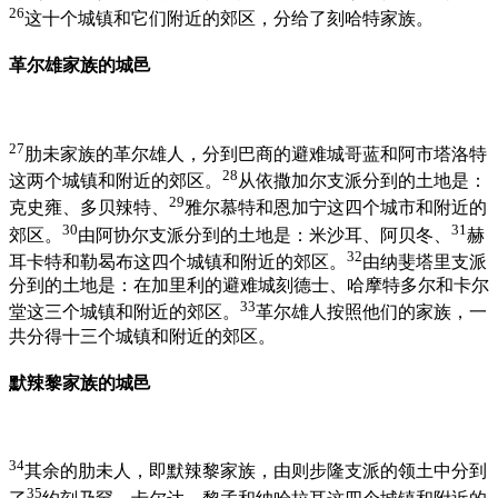
26
这十个城镇和它们附近的郊区，分给了刻哈特家族。
革尔雄家族的城邑
27
肋未家族的革尔雄人，分到巴商的避难城哥蓝和阿市塔洛特
28
这两个城镇和附近的郊区。
从依撒加尔支派分到的土地是：
29
克史雍、多贝辣特、
雅尔慕特和恩加宁这四个城市和附近的
30
31
郊区。
由阿协尔支派分到的土地是：米沙耳、阿贝冬、
赫
32
耳卡特和勒曷布这四个城镇和附近的郊区。
由纳斐塔里支派
分到的土地是：在加里利的避难城刻德士、哈摩特多尔和卡尔
33
堂这三个城镇和附近的郊区。
革尔雄人按照他们的家族，一
共分得十三个城镇和附近的郊区。
默辣黎家族的城邑
34
其余的肋未人，即默辣黎家族，由则步隆支派的领土中分到
35