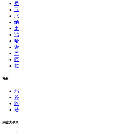
岳
亚
北
纳
米
鸿
哈
索
盖
匝
拉
福音
玛
谷
路
若
宗徒大事录