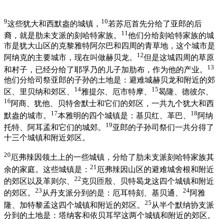
9
10
这些犹大和西默盎的城镇，
若苏厄首先分给了亚郎的后
11
裔，就是肋未支派的刻哈特家族。
他们分给刻哈特家族的城
市是犹大山区的克黎雅特阿尔巴和四周的青草地，这个城市是
12
阿纳克的主要城市，现在叫做赫贝龙。
但是这城四周的草原
13
和村子，已经分给了耶孚乃的儿子加肋布，作为他的产业。
他们分给司祭亚郎的子孙的土地是：避难城赫贝龙和附近的郊
14
15
区、里贝纳和郊区、
雅提尔、厄市特摩、
曷隆、德彼尔、
16
阿商、犹他、贝特舍默士和它们的郊区，一共九个犹大和西
17
18
默盎的城市。
本雅明的四个城镇是：基贝红、革巴、
阿纳
19
托特、阿耳孟和它们的城郊。
亚郎的子孙司祭们一共分得了
十三个城镇和附近郊区。
20
厄弗辣因领土上的一些城镇，分给了肋未支派刻哈特家族其
21
余的家庭。这些城镇是：
厄弗辣因山区的避难城舍根和附近
22
的郊区以及革则尔、
克贝匝殷、贝特曷龙这四个城镇和附近
23
24
的郊区。
从丹支派分到的是：厄耳特刻、基贝通、
阿雅
25
隆、加特黎孟这四个城镇和附近的郊区。
从半个默纳协支派
分到的土地是：塔纳客和依贝耳罕这两个城镇和附近的郊区。