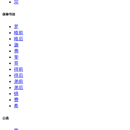
宗
保禄书信
罗
格前
格后
迦
弗
斐
哥
得前
得后
弟前
弟后
铎
费
希
公函