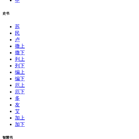
申
史书
苏
民
卢
撒上
撒下
列上
列下
编上
编下
厄上
厄下
多
友
艾
加上
加下
智慧书