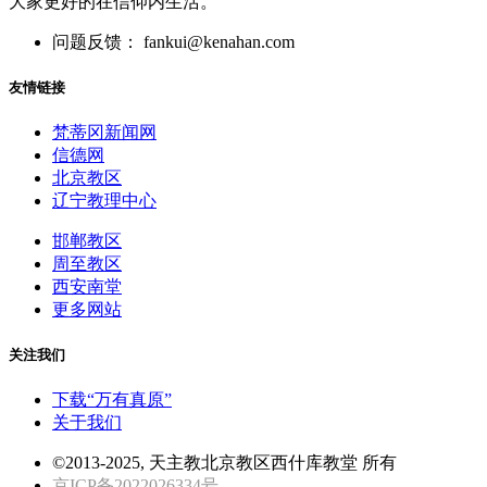
大家更好的在信仰内生活。
问题反馈： fankui@kenahan.com
友情链接
梵蒂冈新闻网
信德网
北京教区
辽宁教理中心
邯郸教区
周至教区
西安南堂
更多网站
关注我们
下载“万有真原”
关于我们
©2013-2025, 天主教北京教区西什库教堂 所有
京ICP备2022026334号