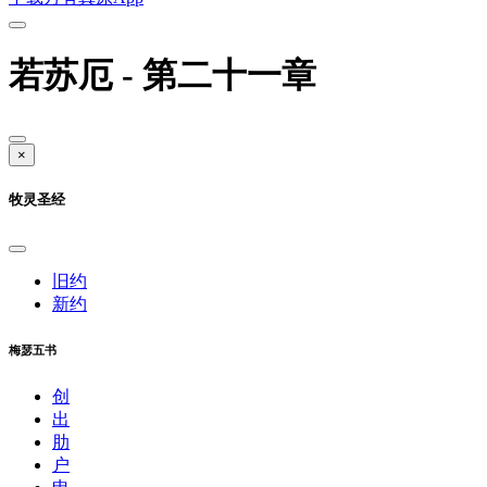
若苏厄 - 第二十一章
×
牧灵圣经
旧约
新约
梅瑟五书
创
出
肋
户