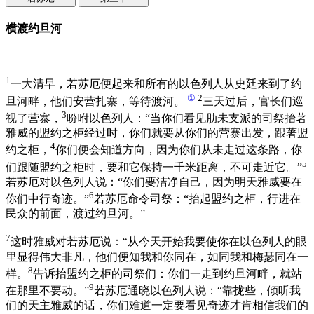
横渡约旦河
1
一大清早，若苏厄便起来和所有的以色列人从史廷来到了约
①
2
旦河畔，他们安营扎寨，等待渡河。
三天过后，官长们巡
3
视了营寨，
吩咐以色列人：“当你们看见肋未支派的司祭抬著
雅威的盟约之柜经过时，你们就要从你们的营寨出发，跟著盟
4
约之柜，
你们便会知道方向，因为你们从未走过这条路，你
5
们跟随盟约之柜时，要和它保持一千米距离，不可走近它。”
若苏厄对以色列人说：“你们要洁净自己，因为明天雅威要在
6
你们中行奇迹。”
若苏厄命令司祭：“抬起盟约之柜，行进在
民众的前面，渡过约旦河。”
7
这时雅威对若苏厄说：“从今天开始我要使你在以色列人的眼
里显得伟大非凡，他们便知我和你同在，如同我和梅瑟同在一
8
样。
告诉抬盟约之柜的司祭们：你们一走到约旦河畔，就站
9
在那里不要动。”
若苏厄通晓以色列人说：“靠拢些，倾听我
们的天主雅威的话，你们难道一定要看见奇迹才肯相信我们的