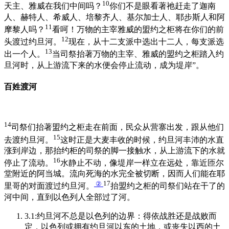
10
天主、雅威在我们中间吗？
你们不是眼看著祂赶走了迦南
人、赫特人、希威人、培黎齐人、基尔加士人、耶步斯人和阿
11
摩黎人吗？
看呵！万物的主宰雅威的盟约之柜将在你们的前
12
头渡过约旦河。
现在，从十二支派中选出十二人，每支派选
13
出一个人。
当司祭抬著万物的主宰、雅威的盟约之柜踏入约
旦河时，从上游流下来的水便会停止流动，成为堤岸”。
百姓渡河
14
司祭们抬著盟约之柜走在前面，民众从营寨出发，跟从他们
15
去渡约旦河。
这时正是大麦丰收的时候，约旦河丰沛的水直
涨到岸边，那抬约柜的司祭的脚一接触水，从上游流下的水就
16
停止了流动。
水静止不动，像堤岸一样立在远处，靠近匝尔
堂附近的阿当城。流向死海的水完全被切断，因而人们能在耶
②
17
里哥的对面渡过约旦河。
抬盟约之柜的司祭们站在干了的
河中间，直到以色列人全部过了河。
3.1:约旦河不总是以色列的边界：得依战胜还是战败而
定，以色列或拥有约旦河以东的土地，或丧失以西的土