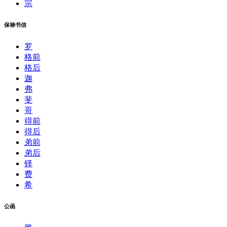
宗
保禄书信
罗
格前
格后
迦
弗
斐
哥
得前
得后
弟前
弟后
铎
费
希
公函