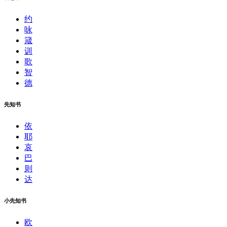
约
咏
箴
训
歌
智
德
先知书
依
耶
哀
巴
则
达
小先知书
欧