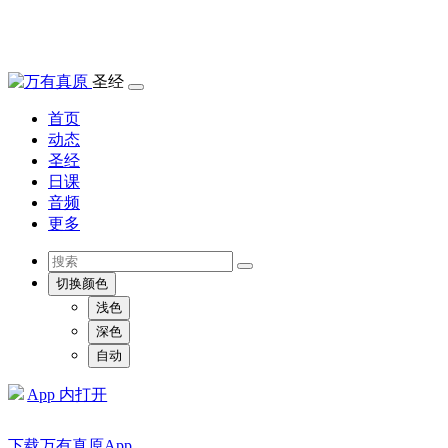
圣经
首页
动态
圣经
日课
音频
更多
切换颜色
浅色
深色
自动
App 内打开
下载万有真原App