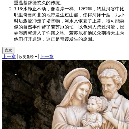
重温基督徒悠久的传统。
3.16:水静止不动，像堤岸一样。1267年，约旦河谷中比
耶里哥更向北的地带发生过山崩，使得河床干涸，几小
时后激流冲走了堵塞物，河水又恢复了正常。很可能类
似的自然事件帮了若苏厄的忙，以色列人跨过河流，没
弄湿脚就进入了许诺之地。若苏厄和他民众期待天主为
他们打开通道，这正是奇迹发生的原因。
喜欢
上一章
下一章