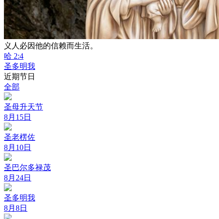
义人必因他的信赖而生活。
哈 2:4
圣多明我
近期节日
全部
圣母升天节
8月15日
圣老楞佐
8月10日
圣巴尔多禄茂
8月24日
圣多明我
8月8日