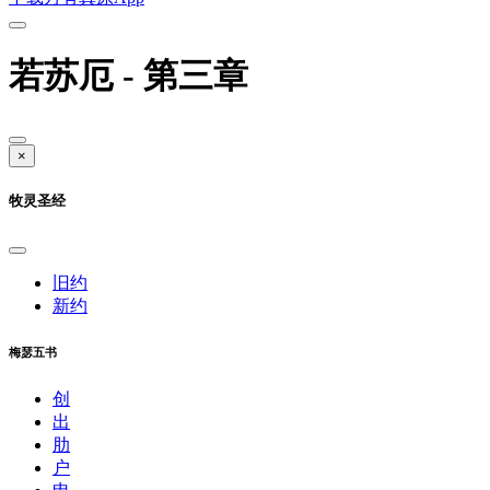
若苏厄 - 第三章
×
牧灵圣经
旧约
新约
梅瑟五书
创
出
肋
户