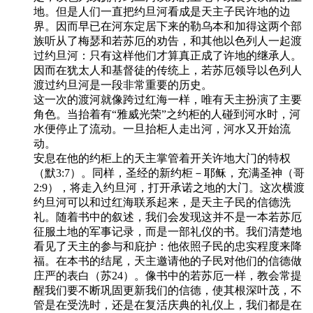
地。但是人们一直把约旦河看成是天主子民许地的边
界。因而早已在河东定居下来的勒乌本和加得这两个部
族听从了梅瑟和若苏厄的劝告，和其他以色列人一起渡
过约旦河：只有这样他们才算真正成了许地的继承人。
因而在犹太人和基督徒的传统上，若苏厄领导以色列人
渡过约旦河是一段非常重要的历史。
这一次的渡河就像跨过红海一样，唯有天主扮演了主要
角色。当抬着有“雅威光荣”之约柜的人碰到河水时，河
水便停止了流动。一旦抬柜人走出河，河水又开始流
动。
安息在他的约柜上的天主掌管着开关许地大门的特权
（默3:7）。同样，圣经的新约柜－耶稣，充满圣神（哥
2:9），将走入约旦河，打开承诺之地的大门。这次横渡
约旦河可以和过红海联系起来，是天主子民的信德洗
礼。随着书中的叙述，我们会发现这并不是一本若苏厄
征服土地的军事记录，而是一部礼仪的书。我们清楚地
看见了天主的参与和庇护：他依照子民的忠实程度来降
福。在本书的结尾，天主邀请他的子民对他们的信德做
庄严的表白（苏24）。像书中的若苏厄一样，教会常提
醒我们要不断巩固更新我们的信德，使其根深叶茂，不
管是在受洗时，还是在复活庆典的礼仪上，我们都是在