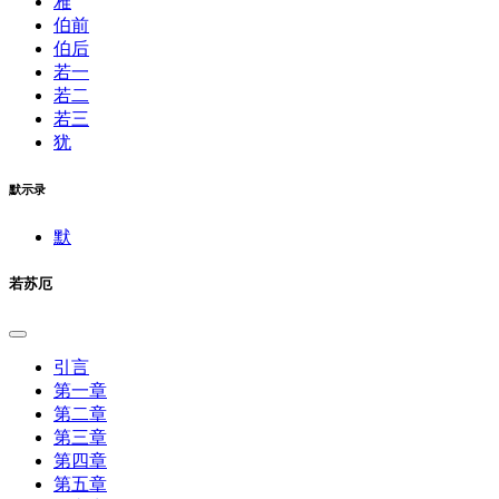
雅
伯前
伯后
若一
若二
若三
犹
默示录
默
若苏厄
引言
第一章
第二章
第三章
第四章
第五章