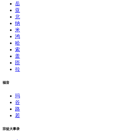
岳
亚
北
纳
米
鸿
哈
索
盖
匝
拉
福音
玛
谷
路
若
宗徒大事录