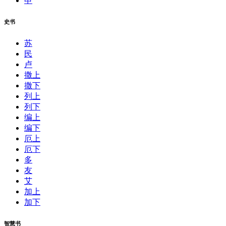
申
史书
苏
民
卢
撒上
撒下
列上
列下
编上
编下
厄上
厄下
多
友
艾
加上
加下
智慧书