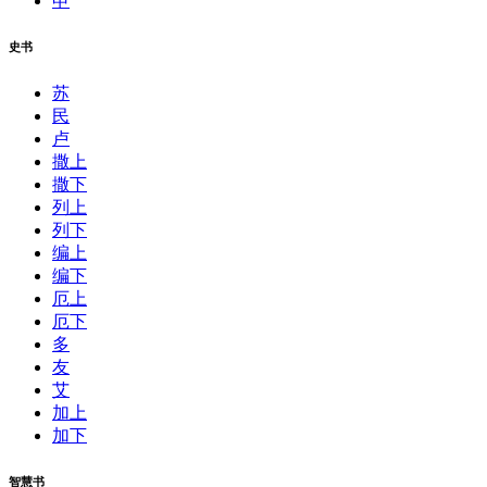
申
史书
苏
民
卢
撒上
撒下
列上
列下
编上
编下
厄上
厄下
多
友
艾
加上
加下
智慧书