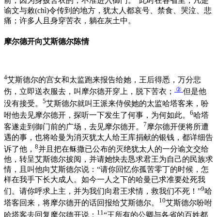
前，因为身披苦衣的，不准进入御门。
此时在各省里，凡是
谕文与敕(chì)令传到的地方，犹太人都哀号、禁食、哭泣、悲
痛；许多人且身穿苦衣，躺在灰土中。
摩尔德开向艾斯德尔陈情
4
艾斯德尔的宫女和太监跑来报告给她，王后得悉，万分悲
②
伤，立即送衣服去，叫摩尔德开穿上，脱下苦衣；
但是他
5
没有接受。
艾斯德尔就叫王派来侍侯她的太监哈塔客来，吩
6
咐他去见摩尔德开，探听一下发生了何事，为何如此。
哈塔
7
客遂走到御门前的广场，去见摩尔德开。
摩尔德开便将所遭
遇的事，也将哈曼为消灭犹太人给王库捐献的银钱，都详细告
8
诉了他，
并且把在稣撒已公布的灭绝犹太人的一分谕文交给
他，转呈艾斯德尔披阅，并请她快去恳求君王为自己的民族求
情，且叫他向艾斯德尔说：“请你回忆你孤苦零丁的时候，怎
样在我手下长大成人。如今一人之下的哈曼已求准要处死我
9
们。请你呼求上主，并为我们向君王求情，救我们不死！”
哈
10
塔客回来，将摩尔德开的话回报给艾斯德尔。
艾斯德尔吩咐
11
哈塔客去回复摩尔德开说：
“王所有的公卿与各省的百姓都