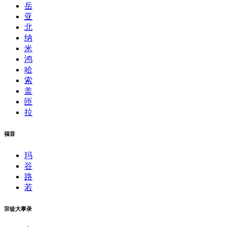
岳
亚
北
纳
米
鸿
哈
索
盖
匝
拉
福音
玛
谷
路
若
宗徒大事录