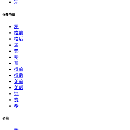
宗
保禄书信
罗
格前
格后
迦
弗
斐
哥
得前
得后
弟前
弟后
铎
费
希
公函