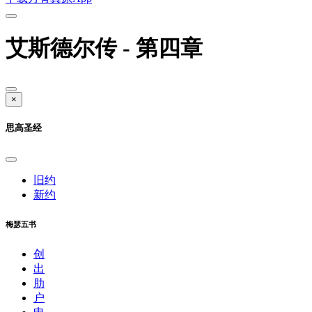
艾斯德尔传 - 第四章
×
思高圣经
旧约
新约
梅瑟五书
创
出
肋
户