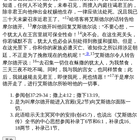
知道，任何人不论男女，未奉召见，而擅入内庭往谒君王的，
除非君王向他伸出金杖赐他生存，一律应依法处死。况且我已
12
三十天未蒙召亲近君王了。”
哈塔客将艾斯德尔的话转告给
13
摩尔德开。
摩尔德开叫他回复艾斯德尔说：“不要心想，一
14
个犹太人在王宫里就可保全性命！
决不会。在这生死关头，
你若缄默不言，犹太人也必会从别处得到救援和援助。但是，
在这光景下，你和你的家族必遭灭亡。谁知你之所以得涉足朝
③
15
廷，不正是为了挽救现在的危机呢！”
艾斯德尔令人转告
16
摩尔德开说：
“去召集一切住在稣撒的犹太人，为我禁食，
三天三夜不吃不喝。同时，我与我的宫女，也同样禁食；此
17
后，我就越规去见君王，即便我死，死也情愿！”
于是摩尔
德开走了，进行艾斯德尔所吩咐他的一切事。
参阅创37:29-34；撒上4:12；撒下13:19。
是为叫摩尔德开能进入宫殿(见2节)向艾斯德尔面陈一
切。
此语暗示天主冥冥中的安排(创45:7)，也说出《艾斯德尔
传》全书的中心思想参阅补录丁6节和6:1，补录戊16、
18两节，补录己1节。