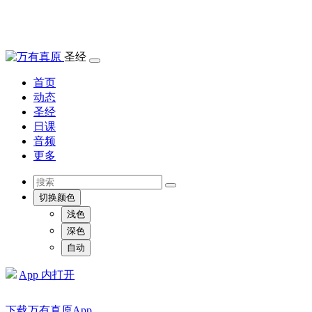
圣经
首页
动态
圣经
日课
音频
更多
切换颜色
浅色
深色
自动
App 内打开
下载万有真原App