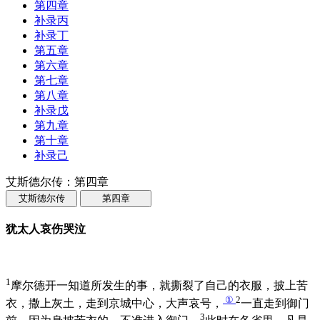
第四章
补录丙
补录丁
第五章
第六章
第七章
第八章
补录戊
第九章
第十章
补录己
艾斯德尔传：第四章
艾斯德尔传
第四章
犹太人哀伤哭泣
1
摩尔德开一知道所发生的事，就撕裂了自己的衣服，披上苦
①
2
衣，撒上灰土，走到京城中心，大声哀号，
一直走到御门
3