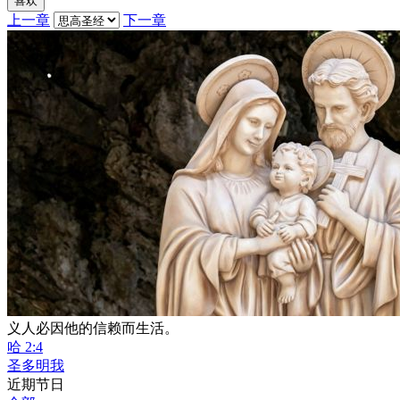
喜欢
上一章
下一章
义人必因他的信赖而生活。
哈 2:4
圣多明我
近期节日