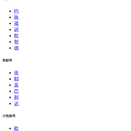
约
咏
箴
训
歌
智
德
先知书
依
耶
哀
巴
则
达
小先知书
欧