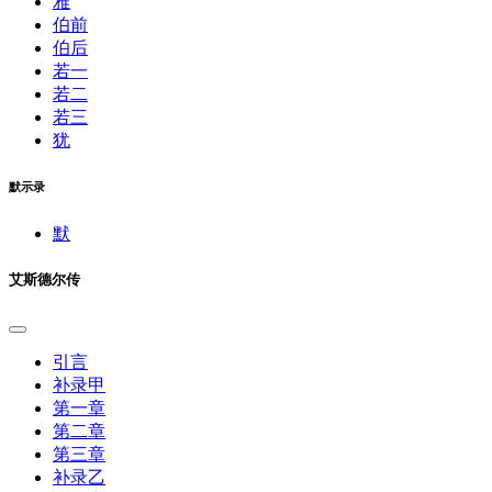
雅
伯前
伯后
若一
若二
若三
犹
默示录
默
艾斯德尔传
引言
补录甲
第一章
第二章
第三章
补录乙