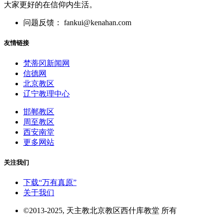
大家更好的在信仰内生活。
问题反馈： fankui@kenahan.com
友情链接
梵蒂冈新闻网
信德网
北京教区
辽宁教理中心
邯郸教区
周至教区
西安南堂
更多网站
关注我们
下载“万有真原”
关于我们
©2013-2025, 天主教北京教区西什库教堂 所有