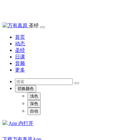
圣经
首页
动态
圣经
日课
音频
更多
切换颜色
浅色
深色
自动
App 内打开
下载万有真原App