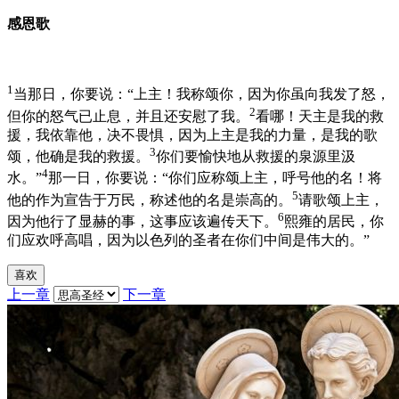
感恩歌
1
当那日，你要说：“上主！我称颂你，因为你虽向我发了怒，
2
但你的怒气已止息，并且还安慰了我。
看哪！天主是我的救
援，我依靠他，决不畏惧，因为上主是我的力量，是我的歌
3
颂，他确是我的救援。
你们要愉快地从救援的泉源里汲
4
水。”
那一日，你要说：“你们应称颂上主，呼号他的名！将
5
他的作为宣告于万民，称述他的名是崇高的。
请歌颂上主，
6
因为他行了显赫的事，这事应该遍传天下。
熙雍的居民，你
们应欢呼高唱，因为以色列的圣者在你们中间是伟大的。”
喜欢
上一章
下一章