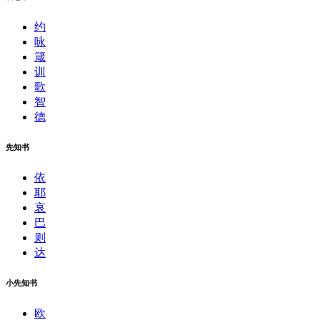
约
咏
箴
训
歌
智
德
先知书
依
耶
哀
巴
则
达
小先知书
欧