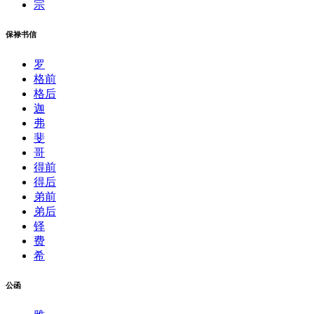
宗
保禄书信
罗
格前
格后
迦
弗
斐
哥
得前
得后
弟前
弟后
铎
费
希
公函