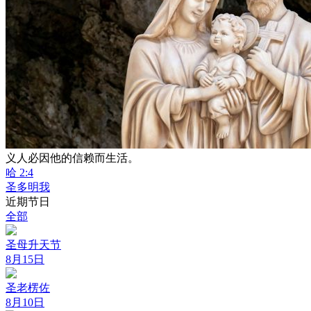
义人必因他的信赖而生活。
哈 2:4
圣多明我
近期节日
全部
圣母升天节
8月15日
圣老楞佐
8月10日