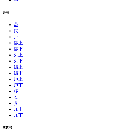
申
史书
苏
民
卢
撒上
撒下
列上
列下
编上
编下
厄上
厄下
多
友
艾
加上
加下
智慧书