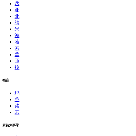
岳
亚
北
纳
米
鸿
哈
索
盖
匝
拉
福音
玛
谷
路
若
宗徒大事录