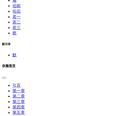
雅
伯前
伯后
若一
若二
若三
犹
默示录
默
依撒意亚
引言
第一章
第二章
第三章
第四章
第五章