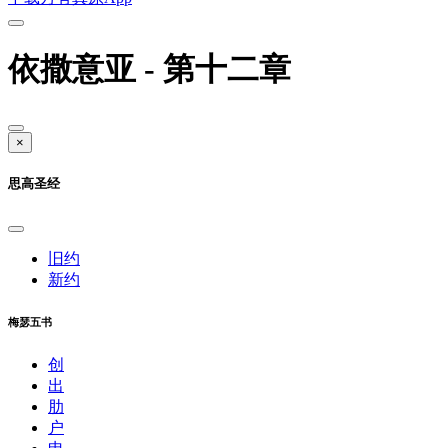
依撒意亚 - 第十二章
×
思高圣经
旧约
新约
梅瑟五书
创
出
肋
户