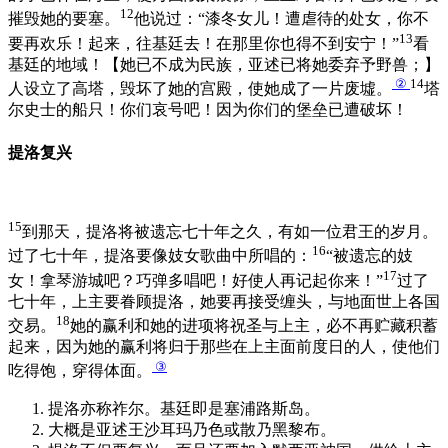
12
摧毁她的要塞。
他说过：“漆冬女儿！遭虐待的处女，你不
13
要再欢乐！起来，往基廷去！在那里你也得不到安宁！”
看
基廷的地域！【她已不成为民族，亚述已将她委弃予野兽；】
②
14
人设立了高塔，毁坏了她的宫殿，使她成了一片废墟。
塔
尔史士的船只！你们哀号吧！因为你们的堡垒已遭破坏！
提洛复兴
15
到那天，提洛将被遗忘七十年之久，有如一位君王的岁月。
16
过了七十年，提洛要像妓女歌曲中所唱的：
“被遗忘的妓
17
女！拿琴游城吧？巧弹多唱吧！好使人再记起你来！”
过了
七十年，上主要眷顾提洛，她要再接受缠头，与地面世上各国
18
交易。
她的赢利和她的进项将祝圣与上主，必不再贮藏积蓄
起来，因为她的赢利将归于那些在上主面前度日的人，使他们
③
吃得饱，穿得体面。
提洛亦称祚尔。基廷即是塞浦路斯岛。
大概是亚述王沙耳玛乃色或散乃黑黎布。