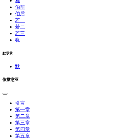
雅
伯前
伯后
若一
若二
若三
犹
默示录
默
依撒意亚
引言
第一章
第二章
第三章
第四章
第五章