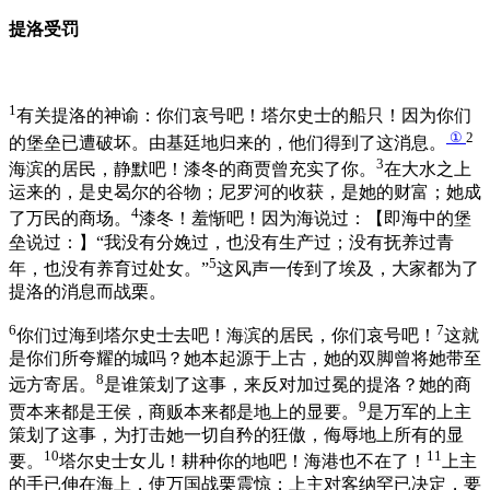
提洛受罚
1
有关提洛的神谕：你们哀号吧！塔尔史士的船只！因为你们
①
2
的堡垒已遭破坏。由基廷地归来的，他们得到了这消息。
3
海滨的居民，静默吧！漆冬的商贾曾充实了你。
在大水之上
运来的，是史曷尔的谷物；尼罗河的收获，是她的财富；她成
4
了万民的商场。
漆冬！羞惭吧！因为海说过：【即海中的堡
垒说过：】“我没有分娩过，也没有生产过；没有抚养过青
5
年，也没有养育过处女。”
这风声一传到了埃及，大家都为了
提洛的消息而战栗。
6
7
你们过海到塔尔史士去吧！海滨的居民，你们哀号吧！
这就
是你们所夸耀的城吗？她本起源于上古，她的双脚曾将她带至
8
远方寄居。
是谁策划了这事，来反对加过冕的提洛？她的商
9
贾本来都是王侯，商贩本来都是地上的显要。
是万军的上主
策划了这事，为打击她一切自矜的狂傲，侮辱地上所有的显
10
11
要。
塔尔史士女儿！耕种你的地吧！海港也不在了！
上主
的手已伸在海上，使万国战栗震惊；上主对客纳罕已决定，要