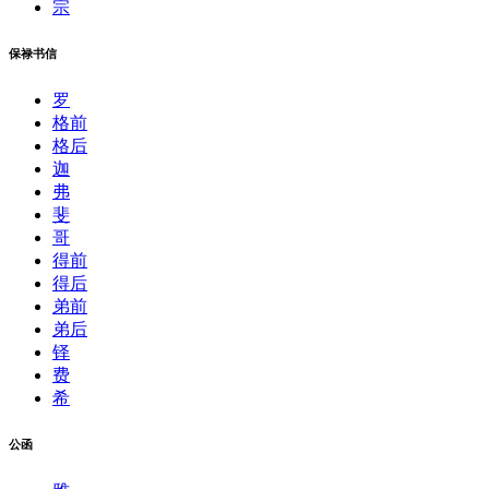
宗
保禄书信
罗
格前
格后
迦
弗
斐
哥
得前
得后
弟前
弟后
铎
费
希
公函