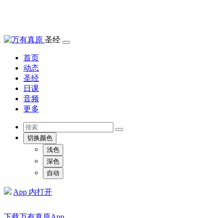
圣经
首页
动态
圣经
日课
音频
更多
切换颜色
浅色
深色
自动
App 内打开
下载万有真原App