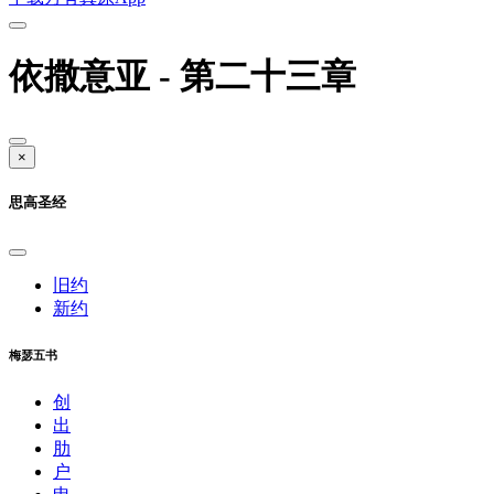
依撒意亚 - 第二十三章
×
思高圣经
旧约
新约
梅瑟五书
创
出
肋
户