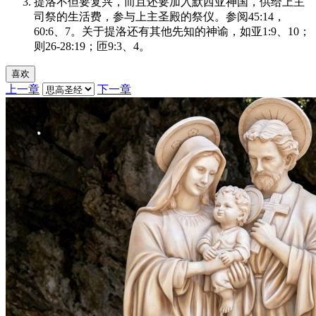
提洛不但要复兴，而且还要加入默西亚神国，供给上主
司祭的生活费，参与上主圣殿的祭仪。参阅45:14，
60:6、7。关于提洛还有其他先知的神谕，如亚1:9、10；
则26-28:19；匝9:3、4。
喜欢
上一章
下一章