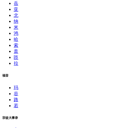
岳
亚
北
纳
米
鸿
哈
索
盖
匝
拉
福音
玛
谷
路
若
宗徒大事录