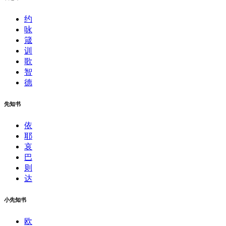
约
咏
箴
训
歌
智
德
先知书
依
耶
哀
巴
则
达
小先知书
欧