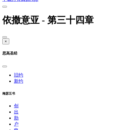
依撒意亚 - 第三十四章
×
思高圣经
旧约
新约
梅瑟五书
创
出
肋
户