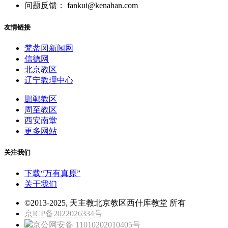
问题反馈： fankui@kenahan.com
友情链接
梵蒂冈新闻网
信德网
北京教区
辽宁教理中心
邯郸教区
周至教区
西安南堂
更多网站
关注我们
下载“万有真原”
关于我们
©2013-2025, 天主教北京教区西什库教堂 所有
京ICP备2022026334号
京公网安备 11010202010405号