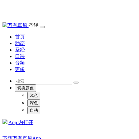
圣经
首页
动态
圣经
日课
音频
更多
切换颜色
浅色
深色
自动
App 内打开
下载万有真原App