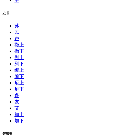
申
史书
苏
民
卢
撒上
撒下
列上
列下
编上
编下
厄上
厄下
多
友
艾
加上
加下
智慧书