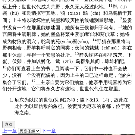
11
远上升；世世代代成为荒野，永久无人经过此地。
鹈（tí）
鹕（hú）和刺猬据守其地，鸮（xiāo）鸱（chī）和乌鸦栖于其
12
间；上主将以破坏性的绳墨和毁灭性的线锤测量那地。
显贵
13
中没有一个在那里能够建国，她所有王侯都归于乌有。
她的
宫阙将生满荆棘，她的堡垒将繁生蒺(jí)藜(lí)和蓟(jì)草；她将
14
成为豺狼的洞穴，鸵鸟的苑(yuàn)囿(yòu)。
野猫在那里将与
野狗相会，野羊将呼叫它的同类；夜间的魑魅（chī mèi）将在
15
那里休憩，寻得一个安息的处所。
箭头蛇将在那里筑穴、下
蛋、伏卵，并加以孵化；鸷（zhì）鸟群集其间，雌雄相配。
16
你们可查看上主的书，且阅读一下，它们中一种也不会缺
少，没有一个没有配偶的，因为上主的口已这样命定，他的神
17
集合了它们。
上主亲自要为它们抽签，他亲手用绳索将为它
们分开这地；它们将永久占有这地，世世代代住在那里。
厄东为以民的世仇(见创27:40；撒下8:13、14)，故此在
此作为以民仇敌的象征。波责辣为厄东的京都，位于死
海之南。
喜欢
上一章
下一章