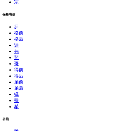
宗
保禄书信
罗
格前
格后
迦
弗
斐
哥
得前
得后
弟前
弟后
铎
费
希
公函