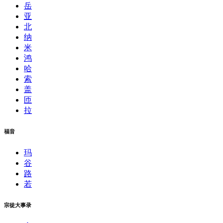
岳
亚
北
纳
米
鸿
哈
索
盖
匝
拉
福音
玛
谷
路
若
宗徒大事录