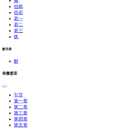
雅
伯前
伯后
若一
若二
若三
犹
默示录
默
依撒意亚
引言
第一章
第二章
第三章
第四章
第五章