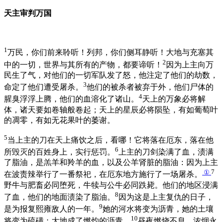
天主审判万国
1
万民，你们前来聆听！列邦，你们侧耳静听！大地与充塞其
2
中的一切，世界与其所有的产物，都要谛听！
因为上主向万
民生了气，对他们的一切军队发了怒，他注定了他们的劫数，
3
命定了他们遭受屠杀。
他们的被杀者被弃于外，他们尸体的
4
腥臭浮浮上腾，他们的血溶化了诸山。
天上的万象必将解
体，诸天要如卷轴般卷起；天上的星辰必将陨坠，有如葡萄叶
的凋零，有如无花果叶的萎谢。
5
当上主的刀在天上痛饮之后，看哪！它将落在厄东，落在他
6
所毁灭的百姓身上，实行惩罚。
上主的刀剑染满了血，渍满
了脂油，是羔羊和羚羊的血，以及公羊肾脏的脂油：因为上主
①
7
在波责辣举行了一番祭祀，在厄东地方施行了一场屠杀。
野牛与肥畜必同堕死，牛犊与公牛必同跌毙。他们的地区浸满
8
了血，他们的地面渍染了脂油。
因为这是上主复仇的日子，
9
是为报复熙雍敌人的一年。
她的河水将变为沥青，她的土壤
10
将变为硫磺：大地成了燃灼的沥青，
昼夜燃烧不息，浓烟永