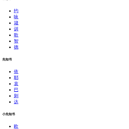
约
咏
箴
训
歌
智
德
先知书
依
耶
哀
巴
则
达
小先知书
欧