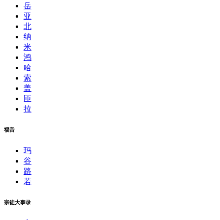
岳
亚
北
纳
米
鸿
哈
索
盖
匝
拉
福音
玛
谷
路
若
宗徒大事录