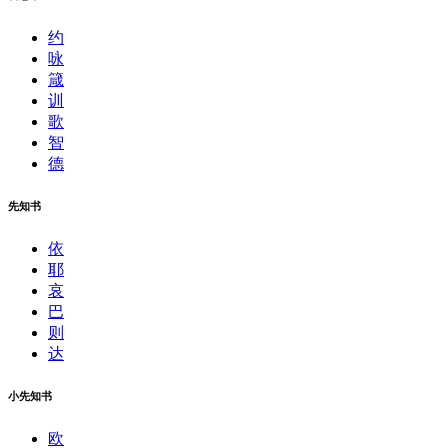
约
咏
箴
训
歌
智
德
先知书
依
耶
哀
巴
则
达
小先知书
欧