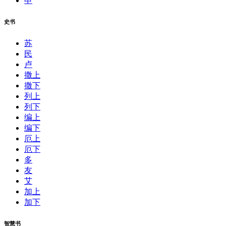
申
史书
苏
民
卢
撒上
撒下
列上
列下
编上
编下
厄上
厄下
多
友
艾
加上
加下
智慧书