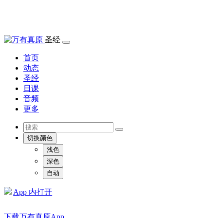
圣经
首页
动态
圣经
日课
音频
更多
切换颜色
浅色
深色
自动
App 内打开
下载万有真原App