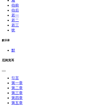
雅
伯前
伯后
若一
若二
若三
犹
默示录
默
厄则克耳
引言
第一章
第二章
第三章
第四章
第五章