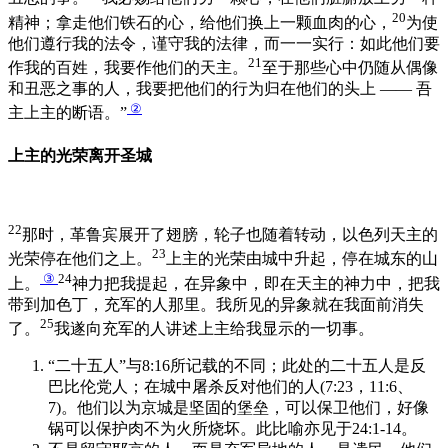
20
精神；拿走他们铁石的心，给他们换上一颗血肉的心，
为使
他们遵行我的法令，谨守我的法律，而一一实行：如此他们要
21
作我的百姓，我要作他们的天主。
至于那些心中仍随从偶像
和丑恶之事的人，我要把他们的行为归在他们的头上 —— 吾
②
主上主的断语。”
上主的光荣离开圣城
22
那时，革鲁宾展开了翅膀，轮子也随着转动，以色列天主的
23
光荣停在他们之上。
上主的光荣由城中升起，停在城东的山
③
24
上。
神力把我提起，在异象中，即在天主的神力中，把我
带到加色丁，充军的人那里。我所见的异象就在我面前消失
25
了。
我遂向充军的人讲述上主给我显示的一切事。
“二十五人”与8:16所记载的不同；此处的二十五人是反
巴比伦党人；在城中屠杀反对他们的人(7:23，11:6、
7)。他们以为京城是坚固的堡垒，可以保卫他们，好像
锅可以保护肉不为火所烧坏。此比喻亦见于24:1-14。