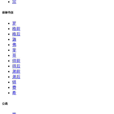
宗
保禄书信
罗
格前
格后
迦
弗
斐
哥
得前
得后
弟前
弟后
铎
费
希
公函