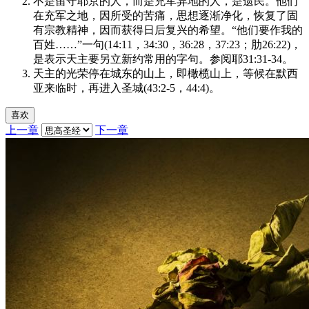
不是留守耶京的人，而是充军异地的人，是遗民。他们
在充军之地，因所受的苦痛，思想逐渐净化，恢复了固
有宗教精神，因而获得日后复兴的希望。“他们要作我的
百姓……”一句(14:11，34:30，36:28，37:23；肋26:22)，
是表示天主要另立新约常用的字句。参阅耶31:31-34。
天主的光荣停在城东的山上，即橄榄山上，等候在默西
亚来临时，再进入圣城(43:2-5，44:4)。
喜欢
上一章
下一章