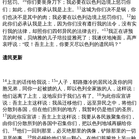
10
行惩罚。
你们要丧身刀下；我必要在以色列边境上惩罚你
11
们；如此，你们要承认我是上主。
这城为你们决不是锅，你
12
们也决不是其中的肉；我必要在以色列边境上惩罚你们。
如
此你们必承认我是上主，因为你们没有遵行我的法令，没有实
13
行我的法律，却照你们四邻异民的法律去行。”
我正在讲预
言的时候，贝纳雅的儿子培拉提雅死了；我遂伏地掩面，高声
哀呼说：“哎！吾主上主，你要灭尽以色列的遗民吗？”
遗民更新
14
15
上主的话传给我说：
“人子，耶路撒冷的居民论及你的同
胞兄弟，同你一起被掳的人，即以色列全家族的人，这样说：
16
他们远离了上主，这地应归于我们占有了。
为此你应宣讲
说：吾主上主这样说：我虽迁移他们，远至异民之中，将他们
分散到各国，但在他们所到的地方，我暂时仍是他们的圣所。
17
因此你应宣讲：吾主上主这样说：我要从各民族聚集你们，
由你们分散所到的各国中召集你们，把以色列地域再赐给你
18
们。
他们一回到那里，必灭绝那里的偶像，铲除那里的一切
19
丑恶的事。
我必赐给他们另一颗心，在他们脏腑放上另一种