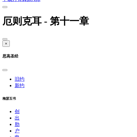
厄则克耳 - 第十一章
×
思高圣经
旧约
新约
梅瑟五书
创
出
肋
户