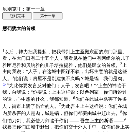
厄则克耳：第十一章
厄则克耳
第十一章
惩罚犹大的首领
1
以后，神力把我提起，把我带到上主圣殿东面的东门那里。
看，在大门口有二十五个人，我看见在他们中有阿组尔的儿子
2
雅匝尼雅和贝纳雅的儿子培拉提雅，他们是民众的首领。
上
主向我说：“人子，在这城中图谋不轨，出坏主意的就是这些
3
人。
他们说：房屋不是刚建筑不久吗？城是锅，我们是肉。
①
4
5
为此你要发言反对他们；人子，发言吧！”
上主的神临于
我，向我说：“你要说：上主这样说：以色列家，你们所说过
6
的话，心中想的什么，我都知道。
你们在此城中杀害了许多
7
人，街市上满了伤亡的人。
为此吾主上主这样说：你们在城
8
内所杀害的人是肉，城是锅，但你们都要由城中赶出去。
你
9
们怕刀剑，我必使刀剑临于你们 —— 吾主上主的断语 ——
我要把你们由城中赶出，把你们交于外人手中，在你们身上实