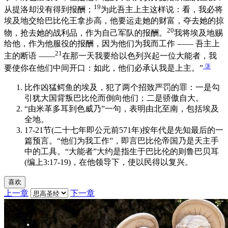
19
从提洛却没有得到报酬；
为此吾主上主这样说：看，我必将
埃及地交给巴比伦王拿步高，他要运走她的财富，夺去她的掠
20
物，抢去她的战利品，作为自己军队的报酬。
我将埃及地赐
给他，作为他服役的报酬，因为他们为我而工作 —— 吾主上
21
主的断语 ——
在那一天我要给以色列兴起一位大能者，我
③
要使你在他们中间开口：如此，他们必承认我是上主。”
比作凶猛鳄鱼的埃及，犯了两个招致严罚的罪：一是勾
引犹大国背叛巴比伦而倒向他们；二是骄傲自大。
“由米革多耳到色威乃”一句，表明由北至南，包括埃及
全地。
17-21节(二十七年即公元前571年)按年代是先知最后的一
篇预言。“他们为我工作”，即言巴比伦帝国乃是天主手
中的工具。“大能者”大约是指生于巴比伦的则鲁巴贝耳
(编上3:17-19)，在他领导下，使以民得以复兴。
喜欢
上一章
下一章