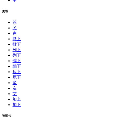
申
史书
苏
民
卢
撒上
撒下
列上
列下
编上
编下
厄上
厄下
多
友
艾
加上
加下
智慧书