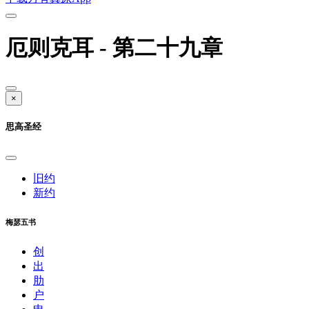
厄则克耳 - 第二十九章
×
思高圣经
旧约
新约
梅瑟五书
创
出
肋
户