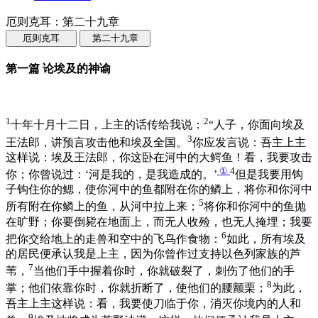
厄则克耳：第二十九章
厄则克耳
第二十九章
第一篇 论埃及的神谕
1
2
十年十月十二日，上主的话传给我说：
“人子，你面向埃及
3
王法郎，讲预言攻击他和埃及全国。
你应发言说：吾主上主
这样说：埃及王法郎，你这卧在河中的大鳄鱼！看，我要攻击
①
4
你；你曾说过：‘河是我的，是我造成的。’
但是我要用钩
子钩住你的鳃，使你河中的鱼都附在你的鳞上，将你和你河中
5
所有附在你鳞上的鱼，从河中拉上来；
将你和你河中的鱼抛
在旷野；你要倒毙在地面上，而无人收殓，也无人掩埋；我要
6
把你交给地上的走兽和空中的飞鸟作食物：
如此，所有埃及
的居民便承认我是上主，因为你曾作过支持以色列家族的芦
7
苇，
当他们手中握着你时，你就破裂了，刺伤了他们的手
8
掌；他们依靠你时，你就折断了，使他们的腰颤栗；
为此，
吾主上主这样说：看，我要使刀临于你，消灭你境内的人和
9