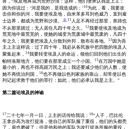
兽，
埃及地将成为荒野沙漠：这样，他们便承认我是上主；
10
因为你说过：‘河是我的，是我造成的；’
为此，看，我要攻
击你和你的河，我要使埃及地，由米革多耳到色威乃，直到雇
②
11
士边界，都成为荒野和沙漠。
人足不再经过那里，兽蹄也
12
不从那里踏过；无人居住凡四十年之久。
我要使埃及地成为
荒芜地中最荒芜的，使她的城变为荒废城中最荒废的，凡四十
13
年之久；我更要把埃及人分散到外邦，散布在各地。
因为吾
主上主这样说：过了四十年，我必从各民族中把四散的埃及人
14
聚集起来，
我要转变埃及人的命运，领他们回到他们出生的
15
帕特洛斯地方，他们要在那里成立一个小国。
在万国中她是
最小的，再也不得高踞万民之上；我还要减少他们的人数，使
16
她不再统治列国，
也不再做以色列家族的靠山，却常使以色
列记起求救于他们的罪行：如此，他们必承认我是上主。”
第二篇论埃及的神谕
17
18
二十七年一月一日，上主的话传给我说：
“人子，巴比伦
王拿步高为攻打提洛，使自己的军队服了重役，他们的头都秃
了，肩也磨破了；但是他和他的军队为攻打提洛所服的重役，