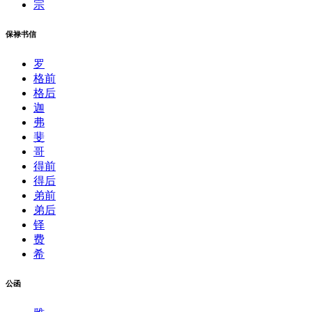
宗
保禄书信
罗
格前
格后
迦
弗
斐
哥
得前
得后
弟前
弟后
铎
费
希
公函