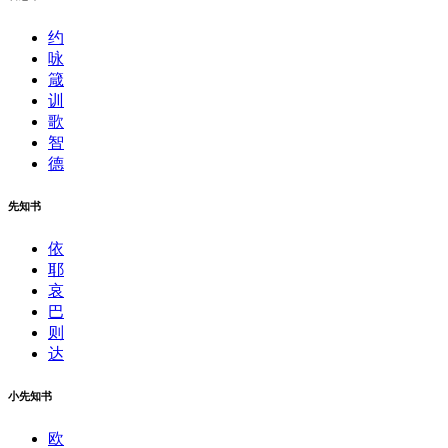
约
咏
箴
训
歌
智
德
先知书
依
耶
哀
巴
则
达
小先知书
欧