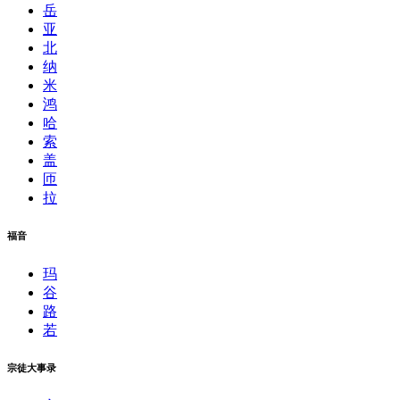
岳
亚
北
纳
米
鸿
哈
索
盖
匝
拉
福音
玛
谷
路
若
宗徒大事录