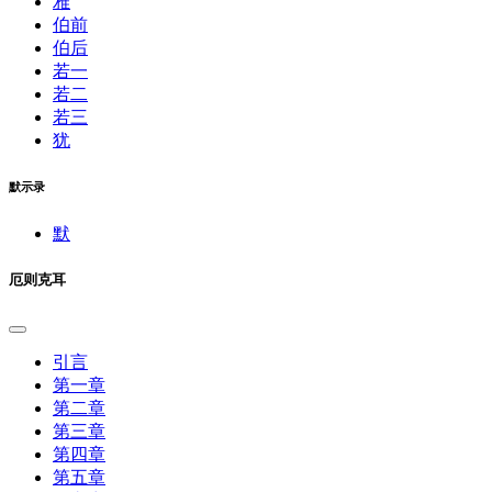
雅
伯前
伯后
若一
若二
若三
犹
默示录
默
厄则克耳
引言
第一章
第二章
第三章
第四章
第五章