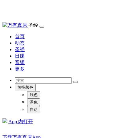
圣经
首页
动态
圣经
日课
音频
更多
切换颜色
浅色
深色
自动
App 内打开
下载万有真原App