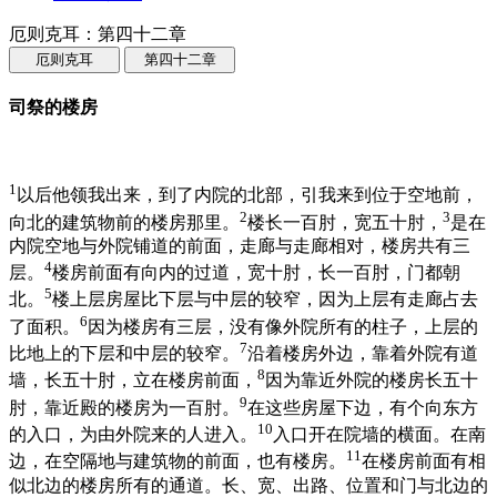
厄则克耳：第四十二章
厄则克耳
第四十二章
司祭的楼房
1
以后他领我出来，到了内院的北部，引我来到位于空地前，
2
3
向北的建筑物前的楼房那里。
楼长一百肘，宽五十肘，
是在
内院空地与外院铺道的前面，走廊与走廊相对，楼房共有三
4
层。
楼房前面有向内的过道，宽十肘，长一百肘，门都朝
5
北。
楼上层房屋比下层与中层的较窄，因为上层有走廊占去
6
了面积。
因为楼房有三层，没有像外院所有的柱子，上层的
7
比地上的下层和中层的较窄。
沿着楼房外边，靠着外院有道
8
墙，长五十肘，立在楼房前面，
因为靠近外院的楼房长五十
9
肘，靠近殿的楼房为一百肘。
在这些房屋下边，有个向东方
10
的入口，为由外院来的人进入。
入口开在院墙的横面。在南
11
边，在空隔地与建筑物的前面，也有楼房。
在楼房前面有相
似北边的楼房所有的通道。长、宽、出路、位置和门与北边的