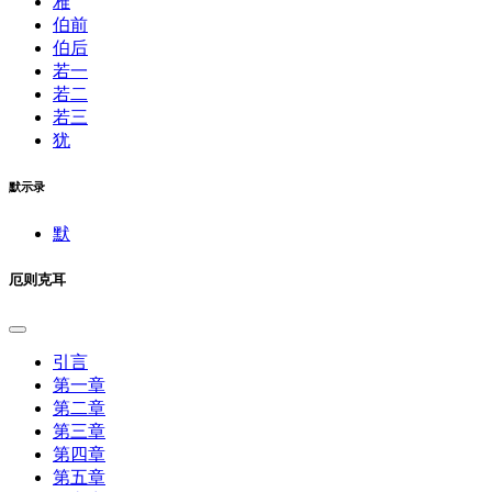
雅
伯前
伯后
若一
若二
若三
犹
默示录
默
厄则克耳
引言
第一章
第二章
第三章
第四章
第五章