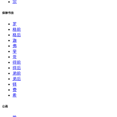
宗
保禄书信
罗
格前
格后
迦
弗
斐
哥
得前
得后
弟前
弟后
铎
费
希
公函