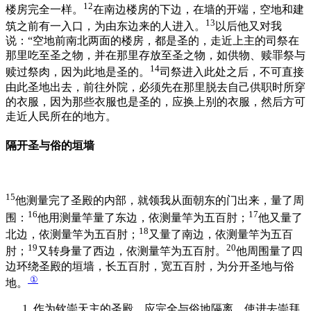
12
楼房完全一样。
在南边楼房的下边，在墙的开端，空地和建
13
筑之前有一入口，为由东边来的人进入。
以后他又对我
说：“空地前南北两面的楼房，都是圣的，走近上主的司祭在
那里吃至圣之物，并在那里存放至圣之物，如供物、赎罪祭与
14
赎过祭肉，因为此地是圣的。
司祭进入此处之后，不可直接
由此圣地出去，前往外院，必须先在那里脱去自己供职时所穿
的衣服，因为那些衣服也是圣的，应换上别的衣服，然后方可
走近人民所在的地方。
隔开圣与俗的垣墙
15
他测量完了圣殿的内部，就领我从面朝东的门出来，量了周
16
17
围：
他用测量竿量了东边，依测量竿为五百肘；
他又量了
18
北边，依测量竿为五百肘；
又量了南边，依测量竿为五百
19
20
肘；
又转身量了西边，依测量竿为五百肘。
他周围量了四
边环绕圣殿的垣墙，长五百肘，宽五百肘，为分开圣地与俗
①
地。
作为钦崇天主的圣殿，应完全与俗地隔离，使进去崇拜