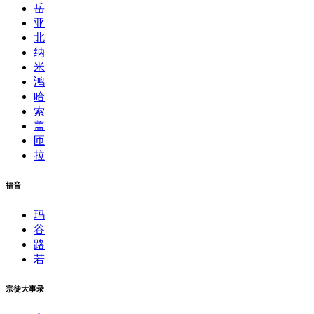
岳
亚
北
纳
米
鸿
哈
索
盖
匝
拉
福音
玛
谷
路
若
宗徒大事录