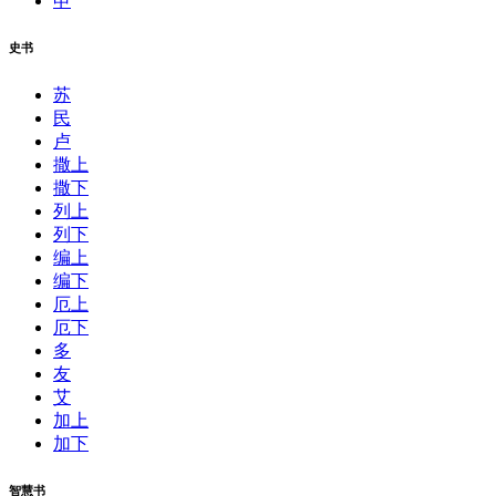
申
史书
苏
民
卢
撒上
撒下
列上
列下
编上
编下
厄上
厄下
多
友
艾
加上
加下
智慧书