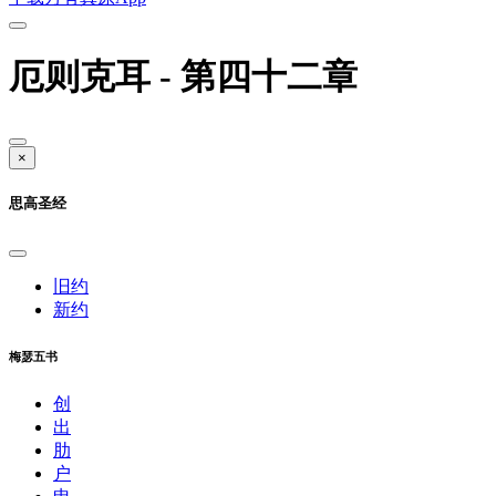
厄则克耳 - 第四十二章
×
思高圣经
旧约
新约
梅瑟五书
创
出
肋
户