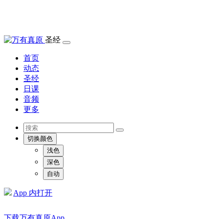
圣经
首页
动态
圣经
日课
音频
更多
切换颜色
浅色
深色
自动
App 内打开
下载万有真原App