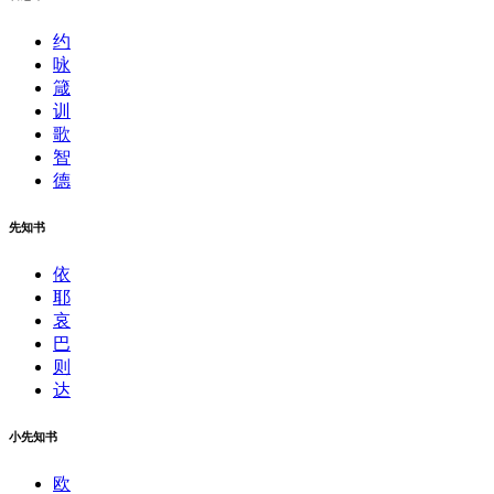
约
咏
箴
训
歌
智
德
先知书
依
耶
哀
巴
则
达
小先知书
欧